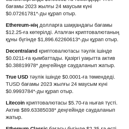
бағамы 2023 жылғы 24 маусым күні
$0.07261781*-ды құрап отыр.
Ethereum-нің
долларға шаққандағы бағамы
$12.25-ға көтерілді. Аталған криптовалютаның
құны бүгінде $1,896.62260613*-ды құрап отыр.
Decentraland
криптовалютасы тәулік ішінде
$0.0211-ға қымбаттады. Қазіргі уақытта актив
$0.38819978* деңгейінде саудаланып жатыр.
True USD
тәулік ішінде $0.0001-ға төмендеді.
TUSD бағамы 2023 жылғы 24 маусым күні
$0.9993784*-ды құрап отыр.
Litecoin
криптовалютасы $5.70-ға нығая түсті.
Актив $89.63385038* деңгейінде саудаланып
жатыр.
Ethereum Classic
бағасы бүгінде $2.35-ға өсті.