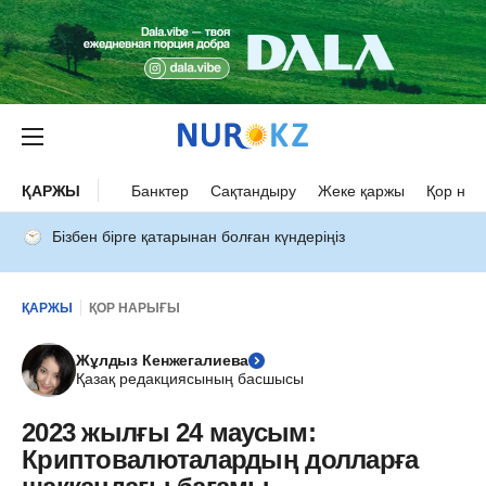
ҚАРЖЫ
Банктер
Сақтандыру
Жеке қаржы
Қор нар
Бізбен бірге қатарынан болған күндеріңіз
ҚАРЖЫ
ҚОР НАРЫҒЫ
Жұлдыз Кенжегалиева
Қазақ редакциясының басшысы
2023 жылғы 24 маусым:
Криптовалюталардың долларға