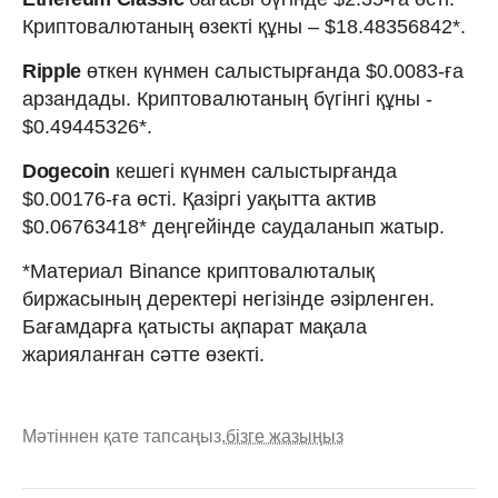
Криптовалютаның өзекті құны – $18.48356842*.
Ripple
өткен күнмен салыстырғанда $0.0083-ға
арзандады. Криптовалютаның бүгінгі құны -
$0.49445326*.
Dogecoin
кешегі күнмен салыстырғанда
$0.00176-ға өсті. Қазіргі уақытта актив
$0.06763418* деңгейінде саудаланып жатыр.
*Материал Binance криптовалюталық
биржасының деректері негізінде әзірленген.
Бағамдарға қатысты ақпарат мақала
жарияланған сәтте өзекті.
Мәтіннен қате тапсаңыз,
бізге жазыңыз