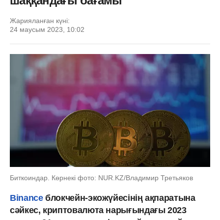
шаққандағы бағамы
Жарияланған күні:
24 маусым 2023, 10:02
Биткоиндар. Көрнекі фото: NUR.KZ/Владимир Третьяков
Binance
блокчейн-экожүйесінің ақпаратына
сәйкес, криптовалюта нарығындағы 2023