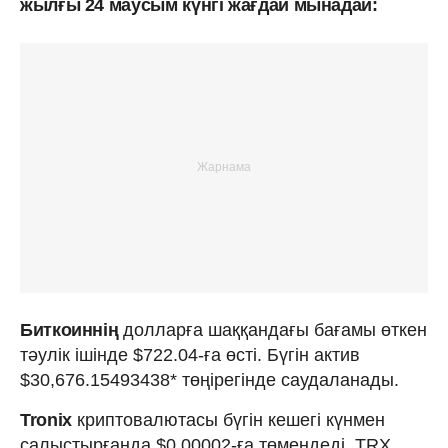
жылғы 24 маусым күнгі жағдай мынадай:
Биткоиннің
долларға шаққандағы бағамы өткен
тәулік ішінде $722.04-ға өсті. Бүгін актив
$30,676.15493438* төңірегінде саудаланады.
Tronix
криптовалютасы бүгін кешегі күнмен
салыстырғанда $0.00002-ға төмендеді. TRX