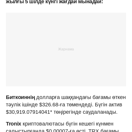
жылғы 5 шілде күнгі жағдай мынадай:
Биткоиннің
долларға шаққандағы бағамы өткен
тәулік ішінде $326.68-ға төмендеді. Бүгін актив
$30,919.07914041* төңірегінде саудаланады.
Tronix
криптовалютасы бүгін кешегі күнмен
салыстырғанда $0.00007-ға өсті. TRX бағамы