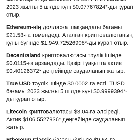
2023 жылғы 5 шілде күні $0.07767824*-ды құрап
отыр.
Ethereum-нің
долларға шаққандағы бағамы
$21.58-ға төмендеді. Аталған криптовалютаның
құны бүгінде $1,949.72526908*-ды құрап отыр.
Decentraland
криптовалютасы тәулік ішінде
$0.0115-ға арзандады. Қазіргі уақытта актив
$0.40126372* деңгейінде саудаланып жатыр.
True USD
тәулік ішінде $0.0002-ға өсті. TUSD
бағамы 2023 жылғы 5 шілде күні $0.9999394*-
ды құрап отыр.
Litecoin
криптовалютасы $3.04-ға әлсіреді.
Актив $106.5527936* деңгейінде саудаланып
жатыр.
Ethereum Classic
бағасы бүгінде $0.64-ға