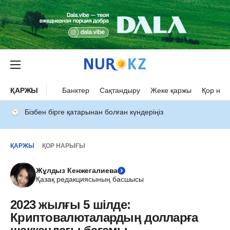
ҚАРЖЫ
Банктер
Сақтандыру
Жеке қаржы
Қор нар
Бізбен бірге қатарынан болған күндеріңіз
ҚАРЖЫ
ҚОР НАРЫҒЫ
Жұлдыз Кенжегалиева
Қазақ редакциясының басшысы
2023 жылғы 5 шілде:
Криптовалюталардың долларға