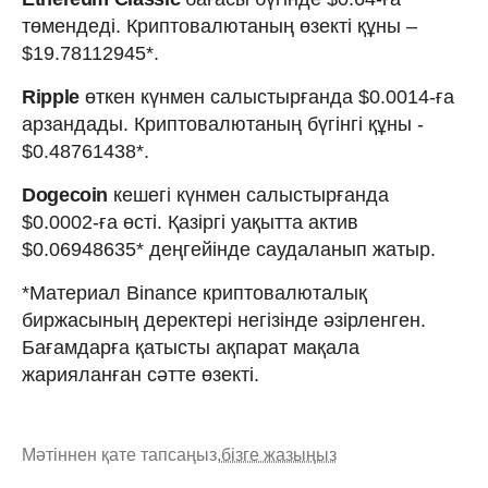
төмендеді. Криптовалютаның өзекті құны –
$19.78112945*.
Ripple
өткен күнмен салыстырғанда $0.0014-ға
арзандады. Криптовалютаның бүгінгі құны -
$0.48761438*.
Dogecoin
кешегі күнмен салыстырғанда
$0.0002-ға өсті. Қазіргі уақытта актив
$0.06948635* деңгейінде саудаланып жатыр.
*Материал Binance криптовалюталық
биржасының деректері негізінде әзірленген.
Бағамдарға қатысты ақпарат мақала
жарияланған сәтте өзекті.
Мәтіннен қате тапсаңыз,
бізге жазыңыз