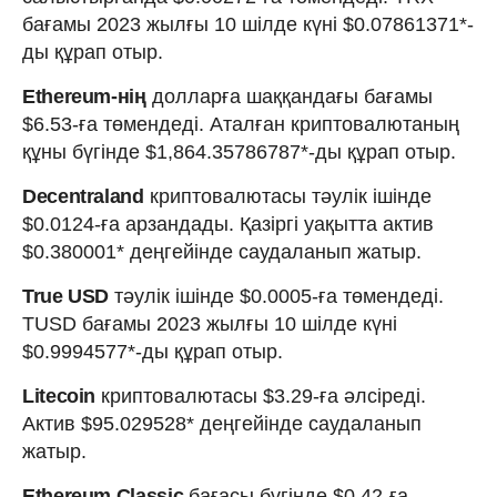
бағамы 2023 жылғы 10 шілде күні $0.07861371*-
ды құрап отыр.
Ethereum-нің
долларға шаққандағы бағамы
$6.53-ға төмендеді. Аталған криптовалютаның
құны бүгінде $1,864.35786787*-ды құрап отыр.
Decentraland
криптовалютасы тәулік ішінде
$0.0124-ға арзандады. Қазіргі уақытта актив
$0.380001* деңгейінде саудаланып жатыр.
True USD
тәулік ішінде $0.0005-ға төмендеді.
TUSD бағамы 2023 жылғы 10 шілде күні
$0.9994577*-ды құрап отыр.
Litecoin
криптовалютасы $3.29-ға әлсіреді.
Актив $95.029528* деңгейінде саудаланып
жатыр.
Ethereum Classic
бағасы бүгінде $0.42-ға