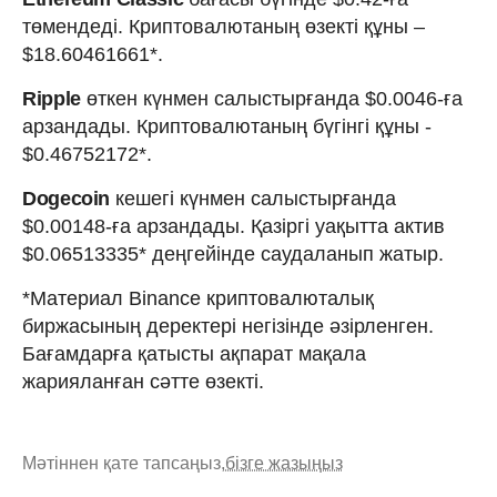
төмендеді. Криптовалютаның өзекті құны –
$18.60461661*.
Ripple
өткен күнмен салыстырғанда $0.0046-ға
арзандады. Криптовалютаның бүгінгі құны -
$0.46752172*.
Dogecoin
кешегі күнмен салыстырғанда
$0.00148-ға арзандады. Қазіргі уақытта актив
$0.06513335* деңгейінде саудаланып жатыр.
*Материал Binance криптовалюталық
биржасының деректері негізінде әзірленген.
Бағамдарға қатысты ақпарат мақала
жарияланған сәтте өзекті.
Мәтіннен қате тапсаңыз,
бізге жазыңыз