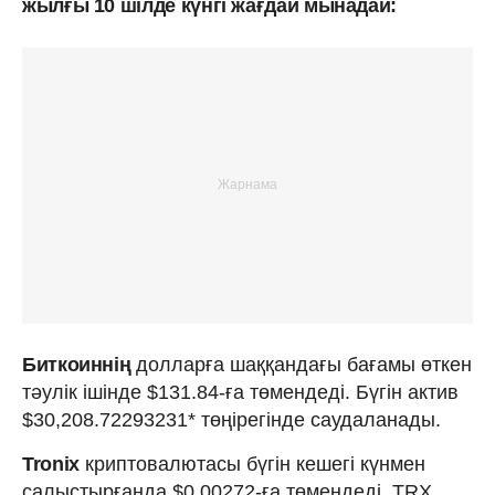
жылғы 10 шілде күнгі жағдай мынадай:
Биткоиннің
долларға шаққандағы бағамы өткен
тәулік ішінде $131.84-ға төмендеді. Бүгін актив
$30,208.72293231* төңірегінде саудаланады.
Tronix
криптовалютасы бүгін кешегі күнмен
салыстырғанда $0.00272-ға төмендеді. TRX