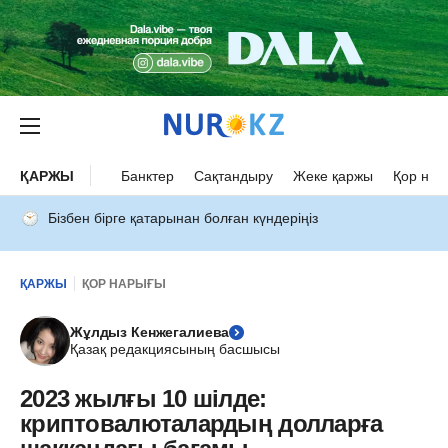
ҚАРЖЫ
Банктер
Сақтандыру
Жеке қаржы
Қор нар
Бізбен бірге қатарынан болған күндеріңіз
ҚАРЖЫ
ҚОР НАРЫҒЫ
Жұлдыз Кенжегалиева
Қазақ редакциясының басшысы
2023 жылғы 10 шілде:
криптовалюталардың долларға