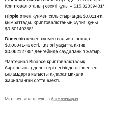
Криптовалютаның өзекті құны – $15.82339431*.
Ripple
өткен күнмен салыстырғанда $0.011-ға
қымбаттады. Криптовалютаның бүгінгі құны -
$0.50140388*.
Dogecoin
кешегі күнмен салыстырғанда
$0.00041-ға өсті. Қазіргі уақытта актив
$0.06212785* деңгейінде саудаланып жатыр.
*Материал Binance криптовалюталық
биржасының деректері негізінде әзірленген.
Бағамдарға қатысты ақпарат мақала
жарияланған сәтте өзекті.
Мәтіннен қате тапсаңыз,
бізге жазыңыз