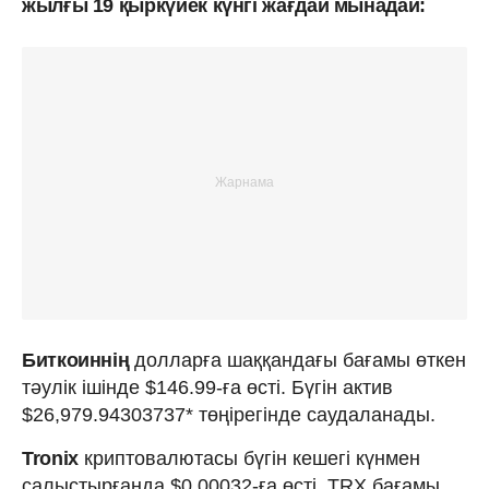
жылғы 19 қыркүйек күнгі жағдай мынадай:
Биткоиннің
долларға шаққандағы бағамы өткен
тәулік ішінде $146.99-ға өсті. Бүгін актив
$26,979.94303737* төңірегінде саудаланады.
Tronix
криптовалютасы бүгін кешегі күнмен
салыстырғанда $0.00032-ға өсті. TRX бағамы