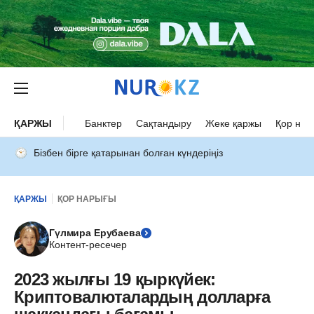
ҚАРЖЫ
Банктер
Сақтандыру
Жеке қаржы
Қор нар
Бізбен бірге қатарынан болған күндеріңіз
ҚАРЖЫ
ҚОР НАРЫҒЫ
Гүлмира Ерубаева
Контент-ресечер
2023 жылғы 19 қыркүйек:
Криптовалюталардың долларға