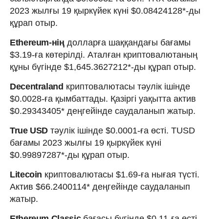
2023 жылғы 19 қыркүйек күні $0.08424128*-ды
құрап отыр.
Ethereum-нің
долларға шаққандағы бағамы
$3.19-ға көтерілді. Аталған криптовалютаның
құны бүгінде $1,645.3627212*-ды құрап отыр.
Decentraland
криптовалютасы тәулік ішінде
$0.0028-ға қымбаттады. Қазіргі уақытта актив
$0.29343405* деңгейінде саудаланып жатыр.
True USD
тәулік ішінде $0.0001-ға өсті. TUSD
бағамы 2023 жылғы 19 қыркүйек күні
$0.99897287*-ды құрап отыр.
Litecoin
криптовалютасы $1.69-ға нығая түсті.
Актив $66.2400114* деңгейінде саудаланып
жатыр.
Ethereum Classic
бағасы бүгінде $0.11-ға өсті.