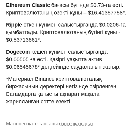
Ethereum Classic
бағасы бүгінде $0.73-ға өсті.
Криптовалютаның өзекті құны – $16.41357758*.
Ripple
өткен күнмен салыстырғанда $0.0206-ға
қымбаттады. Криптовалютаның бүгінгі құны -
$0.53713861*.
Dogecoin
кешегі күнмен салыстырғанда
$0.00505-ға өсті. Қазіргі уақытта актив
$0.06545678* деңгейінде саудаланып жатыр.
*Материал Binance криптовалюталық
биржасының деректері негізінде әзірленген.
Бағамдарға қатысты ақпарат мақала
жарияланған сәтте өзекті.
Мәтіннен қате тапсаңыз,
бізге жазыңыз