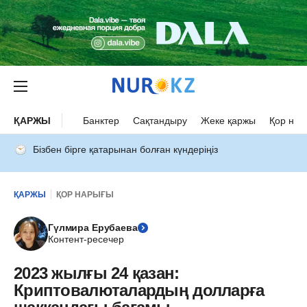
ҚАРЖЫ
Банктер
Сақтандыру
Жеке қаржы
Қор нар
Бізбен бірге қатарынан болған күндеріңіз
ҚАРЖЫ
ҚОР НАРЫҒЫ
Гүлмира Ерубаева
Контент-ресечер
2023 жылғы 24 қазан:
Криптовалюталардың долларға