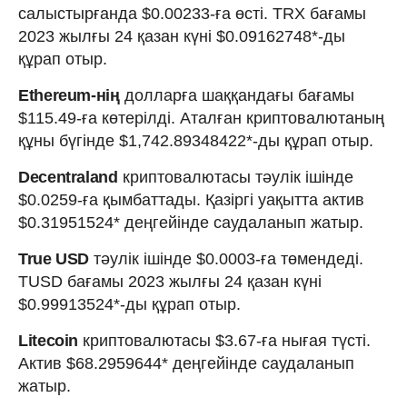
салыстырғанда $0.00233-ға өсті. TRX бағамы
2023 жылғы 24 қазан күні $0.09162748*-ды
құрап отыр.
Ethereum-нің
долларға шаққандағы бағамы
$115.49-ға көтерілді. Аталған криптовалютаның
құны бүгінде $1,742.89348422*-ды құрап отыр.
Decentraland
криптовалютасы тәулік ішінде
$0.0259-ға қымбаттады. Қазіргі уақытта актив
$0.31951524* деңгейінде саудаланып жатыр.
True USD
тәулік ішінде $0.0003-ға төмендеді.
TUSD бағамы 2023 жылғы 24 қазан күні
$0.99913524*-ды құрап отыр.
Litecoin
криптовалютасы $3.67-ға нығая түсті.
Актив $68.2959644* деңгейінде саудаланып
жатыр.