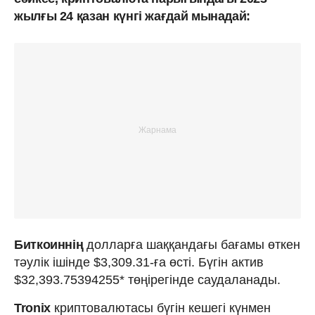
жылғы 24 қазан күнгі жағдай мынадай:
Биткоиннің
долларға шаққандағы бағамы өткен
тәулік ішінде $3,309.31-ға өсті. Бүгін актив
$32,393.75394255* төңірегінде саудаланады.
Tronix
криптовалютасы бүгін кешегі күнмен