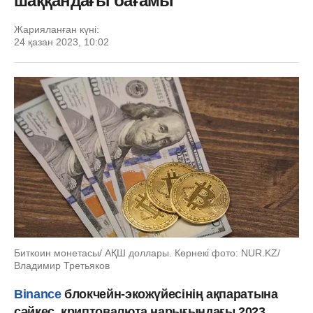
шаққандағы бағамы
Жарияланған күні:
24 қазан 2023, 10:02
Биткоин монетасы/ АҚШ доллары. Көрнекі фото: NUR.KZ/
Владимир Третьяков
Binance
блокчейн-экожүйесінің ақпаратына
сәйкес, криптовалюта нарығындағы 2023