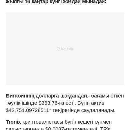
жылғы 16 қаңтар күнгі жағдай мынадай:
Биткоиннің
долларға шаққандағы бағамы өткен
тәулік ішінде $363.76-ға өсті. Бүгін актив
$42,751.09728511* төңірегінде саудаланады.
Tronix
криптовалютасы бүгін кешегі күнмен
салыстырғанда $0.0037-ға төмендеді. TRX