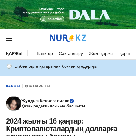
ҚАРЖЫ
Банктер
Сақтандыру
Жеке қаржы
Қор нар
Бізбен бірге қатарынан болған күндеріңіз
ҚАРЖЫ
ҚОР НАРЫҒЫ
Жұлдыз Кенжегалиева
Қазақ редакциясының басшысы
2024 жылғы 16 қаңтар:
Криптовалюталардың долларға