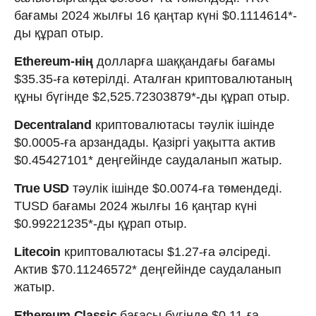
бағамы 2024 жылғы 16 қаңтар күні $0.1114614*-
ды құрап отыр.
Ethereum-нің
долларға шаққандағы бағамы
$35.35-ға көтерілді. Аталған криптовалютаның
құны бүгінде $2,525.72303879*-ды құрап отыр.
Decentraland
криптовалютасы тәулік ішінде
$0.0005-ға арзандады. Қазіргі уақытта актив
$0.45427101* деңгейінде саудаланып жатыр.
True USD
тәулік ішінде $0.0074-ға төмендеді.
TUSD бағамы 2024 жылғы 16 қаңтар күні
$0.99221235*-ды құрап отыр.
Litecoin
криптовалютасы $1.27-ға әлсіреді.
Актив $70.11246572* деңгейінде саудаланып
жатыр.
Ethereum Classic
бағасы бүгінде $0.11-ға