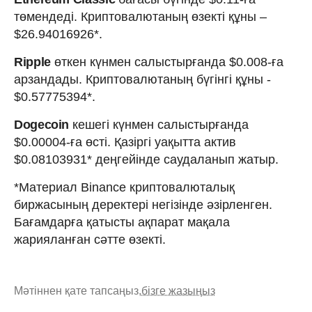
төмендеді. Криптовалютаның өзекті құны –
$26.94016926*.
Ripple
өткен күнмен салыстырғанда $0.008-ға
арзандады. Криптовалютаның бүгінгі құны -
$0.57775394*.
Dogecoin
кешегі күнмен салыстырғанда
$0.00004-ға өсті. Қазіргі уақытта актив
$0.08103931* деңгейінде саудаланып жатыр.
*Материал Binance криптовалюталық
биржасының деректері негізінде әзірленген.
Бағамдарға қатысты ақпарат мақала
жарияланған сәтте өзекті.
Мәтіннен қате тапсаңыз,
бізге жазыңыз