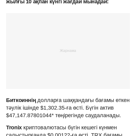
жылғы 10 ақпан күнгі жағдай мынадай:
Биткоиннің
долларға шаққандағы бағамы өткен
тәулік ішінде $1,302.35-ға өсті. Бүгін актив
$47,147.87801044* төңірегінде саудаланады.
Tronix
криптовалютасы бүгін кешегі күнмен
салыстырғанда $0.00122-ға өсті. TRX бағамы