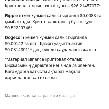
Криптовалютаның өзекті құны – $26.21457077*.
Ripple
өткен күнмен салыстырғанда $0.0083-ға
қымбаттады. Криптовалютаның бүгінгі құны -
$0.52229746*.
Dogecoin
кешегі күнмен салыстырғанда
$0.00142-ға өсті. Қазіргі уақытта актив
$0.08143911* деңгейінде саудаланып жатыр.
*Материал Binance криптовалюталық
биржасының деректері негізінде әзірленген.
Бағамдарға қатысты ақпарат мақала
жарияланған сәтте өзекті.
Мәтіннен қате тапсаңыз,
бізге жазыңыз