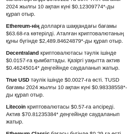
2024 жылғы 10 ақпан күні $0.12309774*-ды
құрап отыр.
Ethereum-нің
долларға шаққандағы бағамы
$63.68-ға көтерілді. Аталған криптовалютаның
құны бүгінде $2,489.84624879*-ды құрап отыр.
Decentraland
криптовалютасы тәулік ішінде
$0.0157-ға қымбаттады. Қазіргі уақытта актив
$0.46245014* деңгейінде саудаланып жатыр.
True USD
тәулік ішінде $0.0027-ға өсті. TUSD
бағамы 2024 жылғы 10 ақпан күні $0.98338558*-
ды құрап отыр.
Litecoin
криптовалютасы $0.57-ға әлсіреді.
Актив $70.81235384* деңгейінде саудаланып
жатыр.
Ethereum Classic
бағасы бүгінде $0.29-ға өсті.