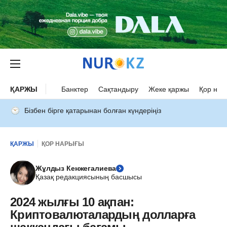
ҚАРЖЫ
Банктер
Сақтандыру
Жеке қаржы
Қор нар
Бізбен бірге қатарынан болған күндеріңіз
ҚАРЖЫ
ҚОР НАРЫҒЫ
Жұлдыз Кенжегалиева
Қазақ редакциясының басшысы
2024 жылғы 10 ақпан:
Криптовалюталардың долларға