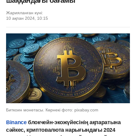
шаққандағы бағамы
Жарияланған күні:
10 ақпан 2024, 10:15
Биткоин монетасы. Көрнекі фото: pixabay.com
Binance
блокчейн-экожүйесінің ақпаратына
сәйкес, криптовалюта нарығындағы 2024