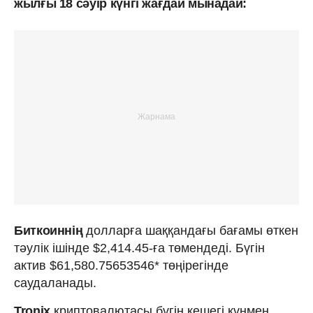
жылғы 18 сәуір күнгі жағдай мынадай:
Биткоиннің
долларға шаққандағы бағамы өткен
тәулік ішінде $2,414.45-ға төмендеді. Бүгін
актив $61,580.75653546* төңірегінде
саудаланады.
Tronix
криптовалютасы бүгін кешегі күнмен