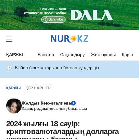
ҚАРЖЫ
Банктер
Сақтандыру
Жеке қаржы
Қор нар
Бізбен бірге қатарынан болған күндеріңіз
ҚАРЖЫ
ҚОР НАРЫҒЫ
Жұлдыз Кенжегалиева
Қазақ редакциясының басшысы
2024 жылғы 18 сәуір:
криптовалюталардың долларға