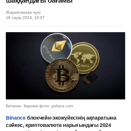
шаққандағы бағамы
Жарияланған күні:
18 сәуір 2024, 10:07
Биткоин. Көрнекі фото: pxhere.com
Binance
блокчейн-экожүйесінің ақпаратына
сәйкес, криптовалюта нарығындағы 2024