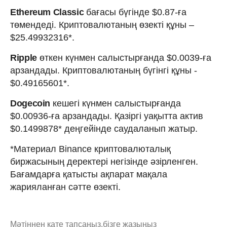
Ethereum Classic
бағасы бүгінде $0.87-ға
төмендеді. Криптовалютаның өзекті құны –
$25.49932316*.
Ripple
өткен күнмен салыстырғанда $0.0039-ға
арзандады. Криптовалютаның бүгінгі құны -
$0.49165601*.
Dogecoin
кешегі күнмен салыстырғанда
$0.00936-ға арзандады. Қазіргі уақытта актив
$0.1499878* деңгейінде саудаланып жатыр.
*Материал Binance криптовалюталық
биржасының деректері негізінде әзірленген.
Бағамдарға қатысты ақпарат мақала
жарияланған сәтте өзекті.
Мәтіннен қате тапсаңыз,
бізге жазыңыз