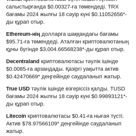
салыстырғанда $0.00327-ға төмендеді. TRX
бағамы 2024 жылғы 18 сәуір күні $0.11052656*-
ды құрап отыр.
Ethereum-нің
долларға шаққандағы бағамы
$95.71-ға төмендеді. Аталған криптовалютаның
құны бүгінде $3,004.66568238*-ды құрап отыр.
Decentraland
криптовалютасы тәулік ішінде
$0.0085-ға арзандады. Қазіргі уақытта актив
$0.42470669* деңгейінде саудаланып жатыр.
True USD
тәулік ішінде өзгеріссіз қалды. TUSD
бағамы 2024 жылғы 18 сәуір күні $0.99893121*-
ды құрап отыр.
Litecoin
криптовалютасы $0.41-ға нығая түсті.
Актив $78.97566109* деңгейінде саудаланып
жатыр.