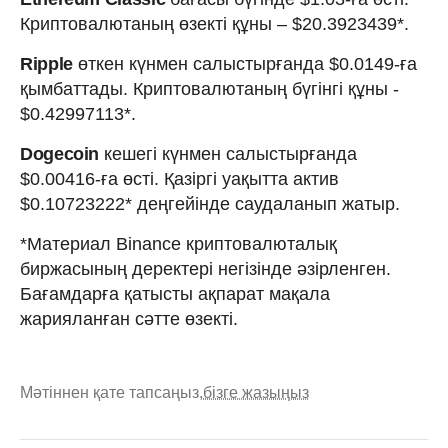
Криптовалютаның өзекті құны – $20.3923439*.
Ripple
өткен күнмен салыстырғанда $0.0149-ға
қымбаттады. Криптовалютаның бүгінгі құны -
$0.42997113*.
Dogecoin
кешегі күнмен салыстырғанда
$0.00416-ға өсті. Қазіргі уақытта актив
$0.10723222* деңгейінде саудаланып жатыр.
*Материал Binance криптовалюталық
биржасының деректері негізінде әзірленген.
Бағамдарға қатысты ақпарат мақала
жарияланған сәтте өзекті.
Мәтіннен қате тапсаңыз,
бізге жазыңыз