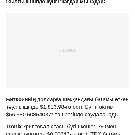
жылғы 9 шілде күнгі жағдай мынадай:
Биткоиннің
долларға шаққандағы бағамы өткен
тәулік ішінде $1,813.98-ға өсті. Бүгін актив
$56,580.50854037* төңірегінде саудаланады.
Tronix
криптовалютасы бүгін кешегі күнмен
салыстырғанда $0.00343-ға өсті. TRX бағамы