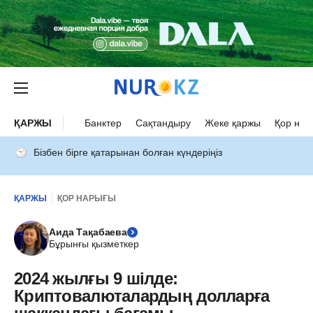
ҚАРЖЫ
Банктер
Сақтандыру
Жеке қаржы
Қор нар
Бізбен бірге қатарынан болған күндеріңіз
ҚАРЖЫ
ҚОР НАРЫҒЫ
Аида Тақабаева
Бұрынғы қызметкер
2024 жылғы 9 шілде:
Криптовалюталардың долларға