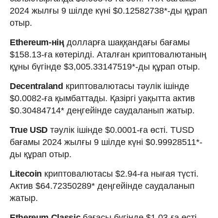
2024 жылғы 9 шілде күні $0.12582738*-ды құрап
отыр.
Ethereum-нің
долларға шаққандағы бағамы
$158.13-ға көтерілді. Аталған криптовалютаның
құны бүгінде $3,005.33147519*-ды құрап отыр.
Decentraland
криптовалютасы тәулік ішінде
$0.0082-ға қымбаттады. Қазіргі уақытта актив
$0.30484714* деңгейінде саудаланып жатыр.
True USD
тәулік ішінде $0.0001-ға өсті. TUSD
бағамы 2024 жылғы 9 шілде күні $0.99928511*-
ды құрап отыр.
Litecoin
криптовалютасы $2.94-ға нығая түсті.
Актив $64.72350289* деңгейінде саудаланып
жатыр.
Ethereum Classic
бағасы бүгінде $1.03-ға өсті.