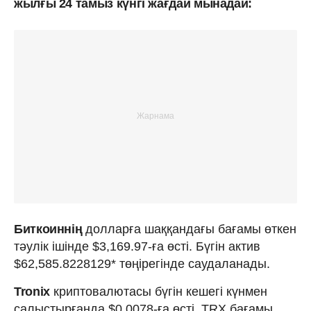
жылғы 24 тамыз күнгі жағдай мынадай:
Биткоиннің
долларға шаққандағы бағамы өткен
тәулік ішінде $3,169.97-ға өсті. Бүгін актив
$62,585.8228129* төңірегінде саудаланады.
Tronix
криптовалютасы бүгін кешегі күнмен
салыстырғанда $0.0078-ға өсті. TRX бағамы