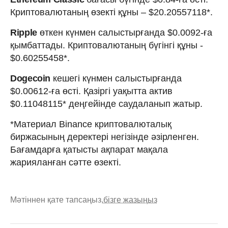
Криптовалютаның өзекті құны – $20.20557118*.
Ripple
өткен күнмен салыстырғанда $0.0092-ға
қымбаттады. Криптовалютаның бүгінгі құны -
$0.60255458*.
Dogecoin
кешегі күнмен салыстырғанда
$0.00612-ға өсті. Қазіргі уақытта актив
$0.11048115* деңгейінде саудаланып жатыр.
*Материал Binance криптовалюталық
биржасының деректері негізінде әзірленген.
Бағамдарға қатысты ақпарат мақала
жарияланған сәтте өзекті.
Мәтіннен қате тапсаңыз,
бізге жазыңыз