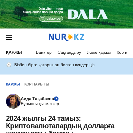
ҚАРЖЫ
Банктер
Сақтандыру
Жеке қаржы
Қор нар
Бізбен бірге қатарынан болған күндеріңіз
ҚАРЖЫ
ҚОР НАРЫҒЫ
Аида Тақабаева
Бұрынғы қызметкер
2024 жылғы 24 тамыз:
Криптовалюталардың долларға