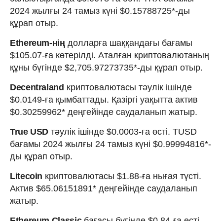
2024 жылғы 24 тамыз күні $0.15788725*-ды
құрап отыр.
Ethereum-нің
долларға шаққандағы бағамы
$105.07-ға көтерілді. Аталған криптовалютаның
құны бүгінде $2,705.97273735*-ды құрап отыр.
Decentraland
криптовалютасы тәулік ішінде
$0.0149-ға қымбаттады. Қазіргі уақытта актив
$0.30259962* деңгейінде саудаланып жатыр.
True USD
тәулік ішінде $0.0003-ға өсті. TUSD
бағамы 2024 жылғы 24 тамыз күні $0.99994816*-
ды құрап отыр.
Litecoin
криптовалютасы $1.88-ға нығая түсті.
Актив $65.06151891* деңгейінде саудаланып
жатыр.
Ethereum Classic
бағасы бүгінде $0.84-ға өсті.