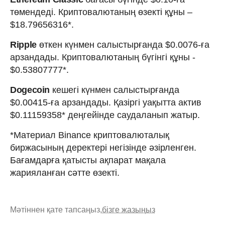
төмендеді. Криптовалютаның өзекті құны –
$18.79656316*.
Ripple
өткен күнмен салыстырғанда $0.0076-ға
арзандады. Криптовалютаның бүгінгі құны -
$0.53807777*.
Dogecoin
кешегі күнмен салыстырғанда
$0.00415-ға арзандады. Қазіргі уақытта актив
$0.11159358* деңгейінде саудаланып жатыр.
*Материал Binance криптовалюталық
биржасының деректері негізінде әзірленген.
Бағамдарға қатысты ақпарат мақала
жарияланған сәтте өзекті.
Мәтіннен қате тапсаңыз,
бізге жазыңыз