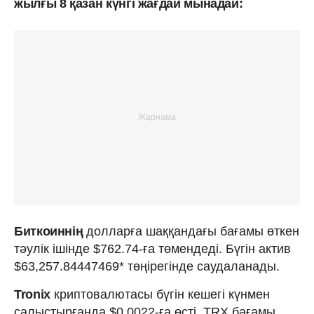
жылғы 8 қазан күнгі жағдай мынадай:
Биткоиннің
долларға шаққандағы бағамы өткен
тәулік ішінде $762.74-ға төмендеді. Бүгін актив
$63,257.84447469* төңірегінде саудаланады.
Tronix
криптовалютасы бүгін кешегі күнмен
салыстырғанда $0.0022-ға өсті. TRX бағамы