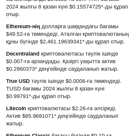
2024 жылғы 8 қазан күні $0.15574725*-ды құрап
отыр.
Ethereum-нің
долларға шаққандағы бағамы
$49.52-ға төмендеді. Аталған криптовалютаның
құны бүгінде $2,461.19639341*-ды құрап отыр.
Decentraland
криптовалютасы тәулік ішінде
$0.007-ға арзандады. Қазіргі уақытта актив
$0.2960373* деңгейінде саудаланып жатыр.
True USD
тәулік ішінде $0.0006-ға төмендеді.
TUSD бағамы 2024 жылғы 8 қазан күні
$0.99791*-ды құрап отыр.
Litecoin
криптовалютасы $2.26-ға әлсіреді.
Актив $65.9691071* деңгейінде саудаланып
жатыр.
Ethereum Classic
бағасы бүгінде $0.10-ға