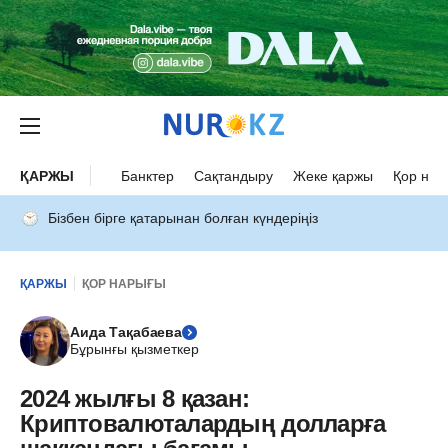
ҚАРЖЫ
Банктер
Сақтандыру
Жеке қаржы
Қор нар
Бізбен бірге қатарынан болған күндеріңіз
ҚАРЖЫ
ҚОР НАРЫҒЫ
Аида Тақабаева
Бұрынғы қызметкер
2024 жылғы 8 қазан:
Криптовалюталардың долларға