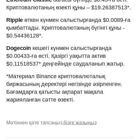
Криптовалютаның өзекті құны – $19.26387513*.
Ripple
өткен күнмен салыстырғанда $0.0089-ға
қымбаттады. Криптовалютаның бүгінгі құны -
$0.54436128*.
Dogecoin
кешегі күнмен салыстырғанда
$0.00433-ға өсті. Қазіргі уақытта актив
$0.11518537* деңгейінде саудаланып жатыр.
*Материал Binance криптовалюталық
биржасының деректері негізінде әзірленген.
Бағамдарға қатысты ақпарат мақала
жарияланған сәтте өзекті.
Мәтіннен қате тапсаңыз,
бізге жазыңыз