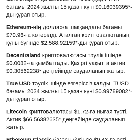
бағамы 2024 жылғы 15 қазан күні $0.16039395*-
ды құрап отыр.
Ethereum-нің
долларға шаққандағы бағамы
$70.96-ға көтерілді. Аталған криптовалютаның
құны бүгінде $2,588.92159*-ды құрап отыр.
Decentraland
криптовалютасы тәулік ішінде
$0.0082-ға қымбаттады. Қазіргі уақытта актив
$0.30562238* деңгейінде саудаланып жатыр.
True USD
тәулік ішінде өзгеріссіз қалды. TUSD
бағамы 2024 жылғы 15 қазан күні $0.99789082*-
ды құрап отыр.
Litecoin
криптовалютасы $1.72-ға нығая түсті.
Актив $66.56382635* деңгейінде саудаланып
жатыр.
Ethereum Classic
бағасы бүгінде $0.43-ға өсті.