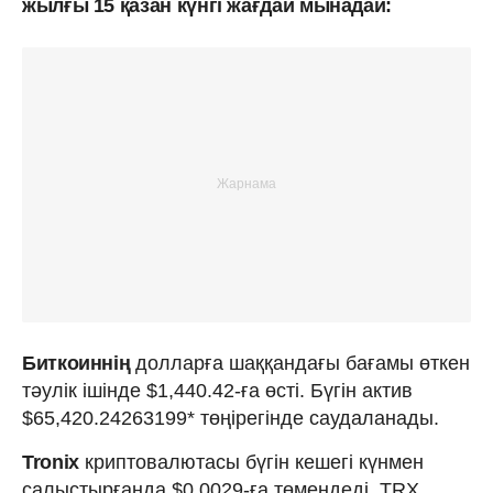
жылғы 15 қазан күнгі жағдай мынадай:
Биткоиннің
долларға шаққандағы бағамы өткен
тәулік ішінде $1,440.42-ға өсті. Бүгін актив
$65,420.24263199* төңірегінде саудаланады.
Tronix
криптовалютасы бүгін кешегі күнмен
салыстырғанда $0.0029-ға төмендеді. TRX