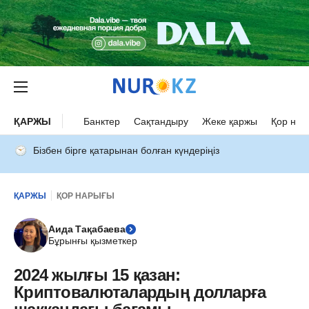
ҚАРЖЫ
Банктер
Сақтандыру
Жеке қаржы
Қор нар
Бізбен бірге қатарынан болған күндеріңіз
ҚАРЖЫ
ҚОР НАРЫҒЫ
Аида Тақабаева
Бұрынғы қызметкер
2024 жылғы 15 қазан:
Криптовалюталардың долларға