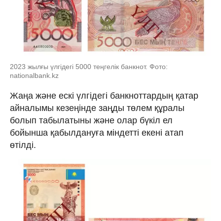
2023 жылғы үлгідегі 5000 теңгелік банкнот. Фото:
nationalbank.kz
Жаңа және ескі үлгідегі банкноттардың қатар
айналымы кезеңінде заңды төлем құралы
болып табылатыны және олар бүкіл ел
бойынша қабылдануға міндетті екені атап
өтілді.