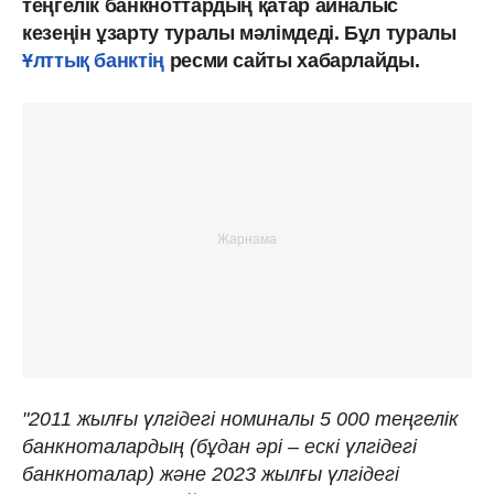
теңгелік банкноттардың қатар айналыс
кезеңін ұзарту туралы мәлімдеді. Бұл туралы
Ұлттық банктің
ресми сайты хабарлайды.
"2011 жылғы үлгідегі номиналы 5 000 теңгелік
банкноталардың (бұдан әрі – ескі үлгідегі
банкноталар) және 2023 жылғы үлгідегі