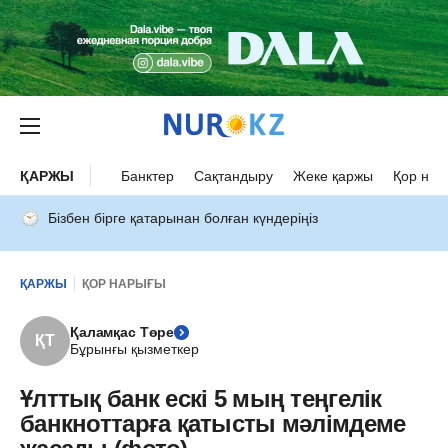
ҚАРЖЫ
Банктер
Сақтандыру
Жеке қаржы
Қор нар
Бізбен бірге қатарынан болған күндеріңіз
ҚАРЖЫ
ҚОР НАРЫҒЫ
Қаламқас Төре
ҚТ
Бұрынғы қызметкер
Ұлттық банк ескі 5 мың теңгелік
банкноттарға қатысты мәлімдеме