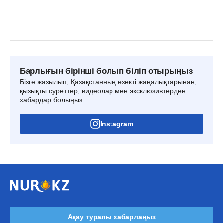
Барлығын бірінші болып біліп отырыңыз
Бізге жазылып, Қазақстанның өзекті жаңалықтарынан,
қызықты суреттер, видеолар мен эксклюзивтерден
хабардар болыңыз.
Instagram
Ақау туралы хабарлаңыз