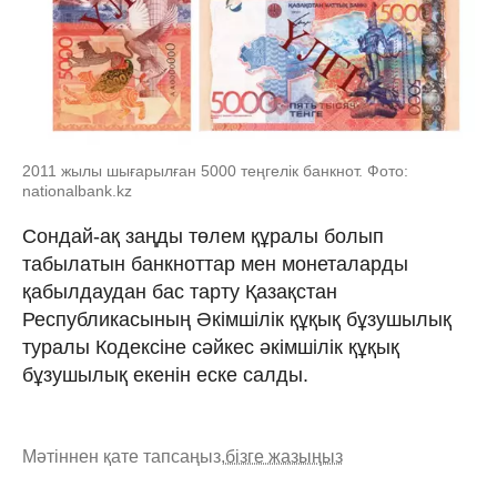
2011 жылы шығарылған 5000 теңгелік банкнот. Фото:
nationalbank.kz
Сондай-ақ заңды төлем құралы болып
табылатын банкноттар мен монеталарды
қабылдаудан бас тарту Қазақстан
Республикасының Әкімшілік құқық бұзушылық
туралы Кодексіне сәйкес әкімшілік құқық
бұзушылық екенін еске салды.
Мәтіннен қате тапсаңыз,
бізге жазыңыз