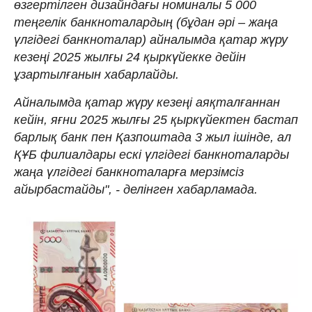
өзгертілген дизайндағы номиналы 5 000
теңгелік банкноталардың (бұдан әрі – жаңа
үлгідегі банкноталар) айналымда қатар жүру
кезеңі 2025 жылғы 24 қыркүйекке дейін
ұзартылғанын хабарлайды.
Айналымда қатар жүру кезеңі аяқталғаннан
кейін, яғни 2025 жылғы 25 қыркүйектен бастап
барлық банк пен Қазпоштада 3 жыл ішінде, ал
ҚҰБ филиалдары ескі үлгідегі банкноталарды
жаңа үлгідегі банкноталарға мерзімсіз
айырбастайды", - делінген хабарламада.