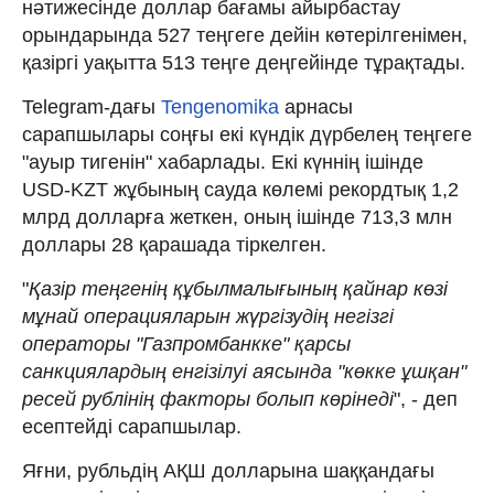
нәтижесінде доллар бағамы айырбастау
орындарында 527 теңгеге дейін көтерілгенімен,
қазіргі уақытта 513 теңге деңгейінде тұрақтады.
Telegram-дағы
Tengenomika
арнасы
сарапшылары соңғы екі күндік дүрбелең теңгеге
"ауыр тигенін" хабарлады. Екі күннің ішінде
USD-KZT жұбының сауда көлемі рекордтық 1,2
млрд долларға жеткен, оның ішінде 713,3 млн
доллары 28 қарашада тіркелген.
"
Қазір теңгенің құбылмалығының қайнар көзі
мұнай операцияларын жүргізудің негізгі
операторы "Газпромбанкке" қарсы
санкциялардың енгізілуі аясында "көкке ұшқан"
ресей рублінің факторы болып көрінеді
", - деп
есептейді сарапшылар.
Яғни, рубльдің АҚШ долларына шаққандағы