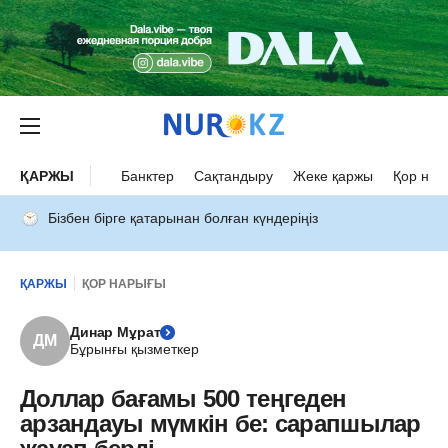
ҚАРЖЫ
Банктер
Сақтандыру
Жеке қаржы
Қор нар
Бізбен бірге қатарынан болған күндеріңіз
ҚАРЖЫ
ҚОР НАРЫҒЫ
Динар Мұрат
ДМ
Бұрынғы қызметкер
Доллар бағамы 500 теңгеден
арзандауы мүмкін бе: сарапшылар