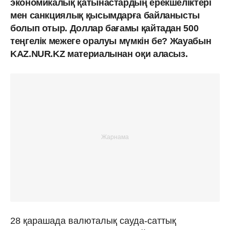
экономикалық қатынастардың ерекшеліктері
мен санкциялық қысымдарға байланысты
болып отыр. Доллар бағамы қайтадан 500
теңгелік межеге оралуы мүмкін бе? Жауабын
KAZ.NUR.KZ материалынан оқи аласыз.
28 қарашада валюталық сауда-саттық