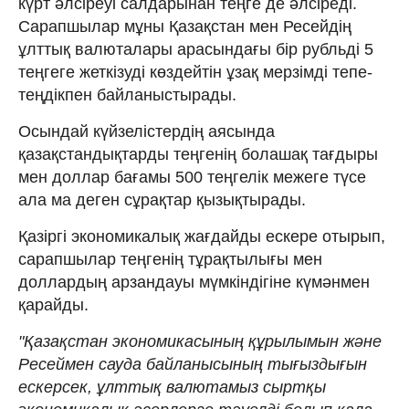
күрт әлсіреуі салдарынан теңге де әлсіреді.
Сарапшылар мұны Қазақстан мен Ресейдің
ұлттық валюталары арасындағы бір рубльді 5
теңгеге жеткізуді көздейтін ұзақ мерзімді тепе-
теңдікпен байланыстырады.
Осындай күйзелістердің аясында
қазақстандықтарды теңгенің болашақ тағдыры
мен доллар бағамы 500 теңгелік межеге түсе
ала ма деген сұрақтар қызықтырады.
Қазіргі экономикалық жағдайды ескере отырып,
сарапшылар теңгенің тұрақтылығы мен
доллардың арзандауы мүмкіндігіне күмәнмен
қарайды.
"Қазақстан экономикасының құрылымын және
Ресеймен сауда байланысының тығыздығын
ескерсек, ұлттық валютамыз сыртқы