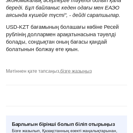
экономикалық әсерлерге тәуелді болып қала
береді. Бұл байланыс кеден одағы мен ЕАЭО
аясында күшейе түсті", - дейді сарапшылар.
USD-KZT бағамының болашағы көбіне Ресей
рублінің доллармен арақатынасына тәуелді
болады, сондықтан оның бағасы қандай
болатынын болжау өте қиын.
Мәтіннен қате тапсаңыз,
бізге жазыңыз
Барлығын бірінші болып біліп отырыңыз
Бізге жазылып, Қазақстанның өзекті жаңалықтарынан,