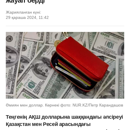
жауап берді
Жарияланған күні:
29 қараша 2024, 11:42
Әмиян мен доллар. Көрнекі фото: NUR.KZ/Петр Карандашов
Теңгенің АҚШ долларына шаққандағы әлсіреуі
Қазақстан мен Ресей арасындағы