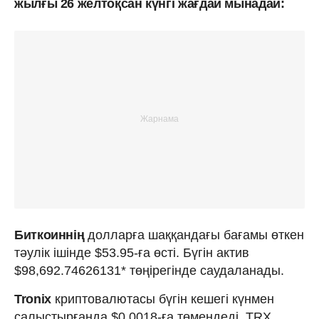
жылғы 26 желтоқсан күнгі жағдай мынадай:
Биткоиннің
долларға шаққандағы бағамы өткен
тәулік ішінде $53.95-ға өсті. Бүгін актив
$98,692.74626131* төңірегінде саудаланады.
Tronix
криптовалютасы бүгін кешегі күнмен
салыстырғанда $0.0018-ға төмендеді. TRX