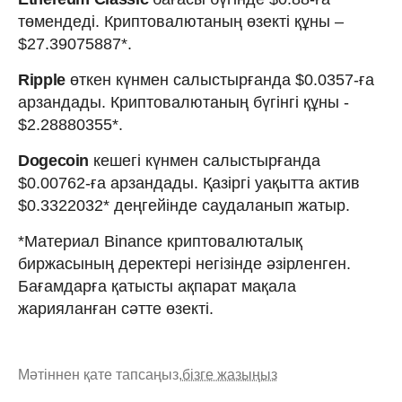
төмендеді. Криптовалютаның өзекті құны –
$27.39075887*.
Ripple
өткен күнмен салыстырғанда $0.0357-ға
арзандады. Криптовалютаның бүгінгі құны -
$2.28880355*.
Dogecoin
кешегі күнмен салыстырғанда
$0.00762-ға арзандады. Қазіргі уақытта актив
$0.3322032* деңгейінде саудаланып жатыр.
*Материал Binance криптовалюталық
биржасының деректері негізінде әзірленген.
Бағамдарға қатысты ақпарат мақала
жарияланған сәтте өзекті.
Мәтіннен қате тапсаңыз,
бізге жазыңыз