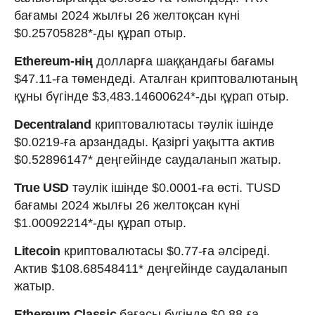
бағамы 2024 жылғы 26 желтоқсан күні
$0.25705828*-ды құрап отыр.
Ethereum-нің
долларға шаққандағы бағамы
$47.11-ға төмендеді. Аталған криптовалютаның
құны бүгінде $3,483.14600624*-ды құрап отыр.
Decentraland
криптовалютасы тәулік ішінде
$0.0219-ға арзандады. Қазіргі уақытта актив
$0.52896147* деңгейінде саудаланып жатыр.
True USD
тәулік ішінде $0.0001-ға өсті. TUSD
бағамы 2024 жылғы 26 желтоқсан күні
$1.00092214*-ды құрап отыр.
Litecoin
криптовалютасы $0.77-ға әлсіреді.
Актив $108.68548411* деңгейінде саудаланып
жатыр.
Ethereum Classic
бағасы бүгінде $0.88-ға