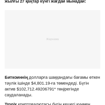
жылғы 27 қаңтар күнгі жағдай мынадай:
Биткоиннің
долларға шаққандағы бағамы өткен
тәулік ішінде $4,801.19-ға төмендеді. Бүгін
актив $102,712.49206791* төңірегінде
саудаланады.
Tronix
криптовалютасы бүгін кешегі күнмен