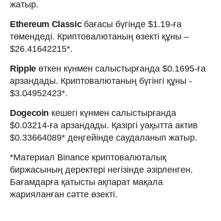
жатыр.
Ethereum Classic
бағасы бүгінде $1.19-ға
төмендеді. Криптовалютаның өзекті құны –
$26.41642215*.
Ripple
өткен күнмен салыстырғанда $0.1695-ға
арзандады. Криптовалютаның бүгінгі құны -
$3.04952423*.
Dogecoin
кешегі күнмен салыстырғанда
$0.03214-ға арзандады. Қазіргі уақытта актив
$0.33664089* деңгейінде саудаланып жатыр.
*Материал Binance криптовалюталық
биржасының деректері негізінде әзірленген.
Бағамдарға қатысты ақпарат мақала
жарияланған сәтте өзекті.