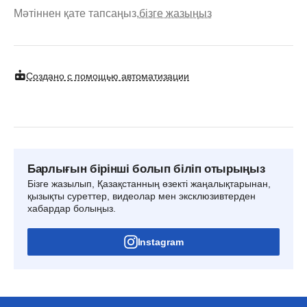
Мәтіннен қате тапсаңыз,
бізге жазыңыз
Создано с помощью автоматизации
Барлығын бірінші болып біліп отырыңыз
Бізге жазылып, Қазақстанның өзекті жаңалықтарынан,
қызықты суреттер, видеолар мен эксклюзивтерден
хабардар болыңыз.
Instagram