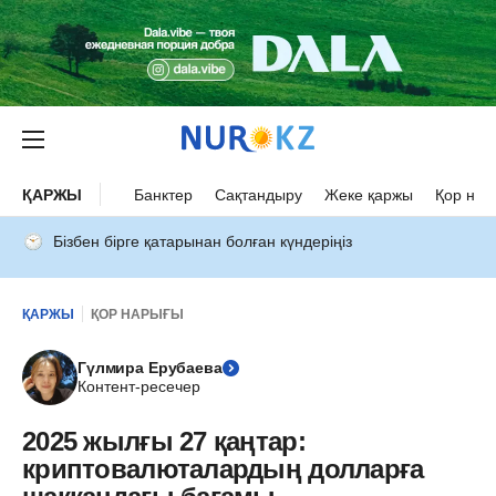
ҚАРЖЫ
Банктер
Сақтандыру
Жеке қаржы
Қор нар
Бізбен бірге қатарынан болған күндеріңіз
ҚАРЖЫ
ҚОР НАРЫҒЫ
Гүлмира Ерубаева
Контент-ресечер
2025 жылғы 27 қаңтар:
криптовалюталардың долларға