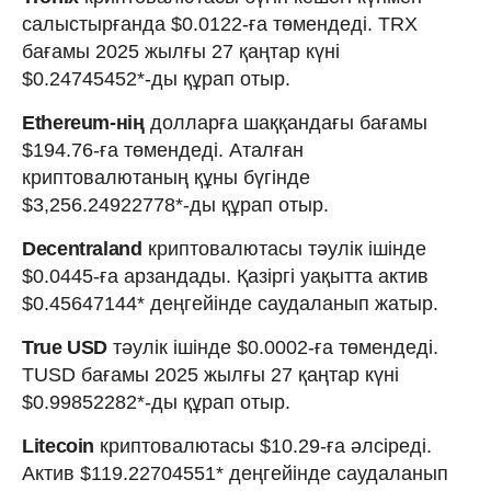
салыстырғанда $0.0122-ға төмендеді. TRX
бағамы 2025 жылғы 27 қаңтар күні
$0.24745452*-ды құрап отыр.
Ethereum-нің
долларға шаққандағы бағамы
$194.76-ға төмендеді. Аталған
криптовалютаның құны бүгінде
$3,256.24922778*-ды құрап отыр.
Decentraland
криптовалютасы тәулік ішінде
$0.0445-ға арзандады. Қазіргі уақытта актив
$0.45647144* деңгейінде саудаланып жатыр.
True USD
тәулік ішінде $0.0002-ға төмендеді.
TUSD бағамы 2025 жылғы 27 қаңтар күні
$0.99852282*-ды құрап отыр.
Litecoin
криптовалютасы $10.29-ға әлсіреді.
Актив $119.22704551* деңгейінде саудаланып