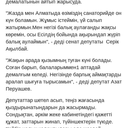
демалатынын айтып жарысуда.
"Жазда мен Алматыда өзіміздің санаторийде он
күн боламын. Жұмыс істеймін, үй салып
жатырмын.Мен негізі балық аулағанды жақсы
көремін, осы Есілдің бойында ақырындап жүріп
балық аулаймын", - деді сенат депутаты Серік
Ақылбай.
"Жақын арада қызымның туған күні болады.
Соған барып, балаларыммен1 аптадай
демалғым келеді. Негізінде барлық аймақтарды
аралап шығуға тырысамын", - деді депутат Азат
Перуашев.
Депутаттар шетел асып, теңіз жағасында
қыздырынатындарын да жасырмады.
Сондықтан, әркім жеке кабинетіндегі қажетті
құжат, заттарын жинап, түйіншектерін түюде.