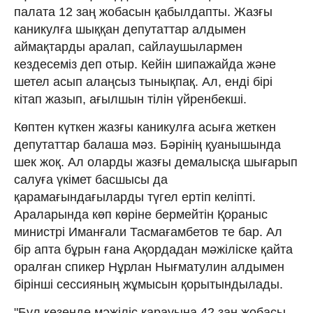
палата 12 заң жобасын қабылдапты. Жазғы
каникулға шыққан депутаттар алдымен
аймақтарды аралап, сайлаушылармен
кездесеміз деп отыр. Кейін шипажайда және
шетел асып алаңсыз тынықпақ. Ал, енді бірі
кітап жазып, ағылшын тілін үйренбекші.
Көптен күткен жазғы каникулға асыға жеткен
депутаттар балаша мәз. Бәрінің қуанышында
шек жоқ. Ал оларды жазғы демалысқа шығарып
салуға үкімет басшысы да
қарамағындағыларды түгел ертіп келіпті.
Араларында көп көріне бермейтін Қораныс
министрі Иманғали Тасмағамбетов те бар. Ал
бір апта бұрын ғана Ақордадан мәжіліске қайта
оралған спикер Нұрлан Нығматулин алдымен
бірінші сессияның жұмысын қорытындылады.
"Бұл кезеңде мәжіліс қарауына 42 заң жобасы