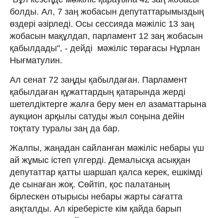
болды. Ал, 7 заң жобасын депутаттарымыздың
өздері әзірледі. Осы сессияда мәжіліс 13 заң
жобасын мақұлдап, парламент 12 заң жобасын
қабылдады", - дейді мәжіліс төрағасы Нұрлан
Нығматулин.
Ал сенат 72 заңды қабылдаған. Парламент
қабылдаған құжаттардың қатарында жерді
шетелдіктерге жалға беру мен ел азаматтарына
аукцион арқылы сатуды жыл соңына дейін
тоқтату туралы заң да бар.
Жалпы, жаңадан сайланған мәжіліс небары үш
ай жұмыс істеп үлгерді. Демалысқа асыққан
депутаттар қатты шаршап қалса керек, ешкімді
де сынаған жоқ. Сөйтіп, қос палатаның
бірлескен отырысы небары жарты сағатта
аяқталды. Ал кіреберісте кім қайда барып