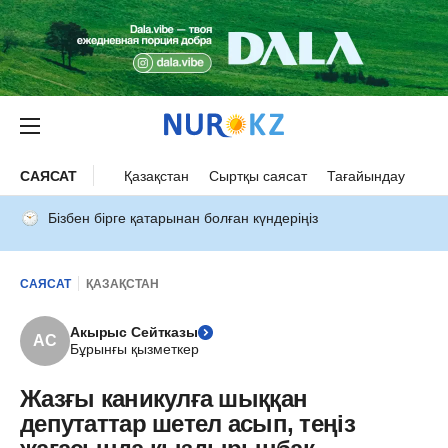
САЯСАТ
Қазақстан
Сыртқы саясат
Тағайындау
Бізбен бірге қатарынан болған күндеріңіз
САЯСАТ
ҚАЗАҚСТАН
Акырыс Сейтказы
АС
Бұрынғы қызметкер
Жазғы каникулға шыққан
депутаттар шетел асып, теңіз