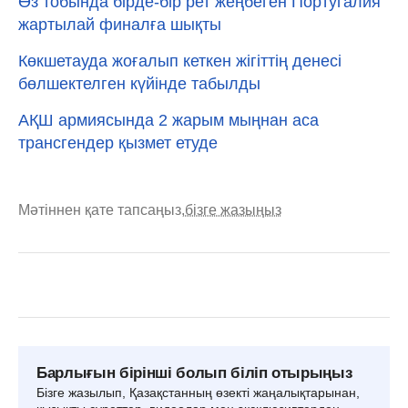
Өз тобында бірде-бір рет жеңбеген Португалия
жартылай финалға шықты
Көкшетауда жоғалып кеткен жігіттің денесі
бөлшектелген күйінде табылды
АҚШ армиясында 2 жарым мыңнан аса
трансгендер қызмет етуде
Мәтіннен қате тапсаңыз,
бізге жазыңыз
Барлығын бірінші болып біліп отырыңыз
Бізге жазылып, Қазақстанның өзекті жаңалықтарынан,