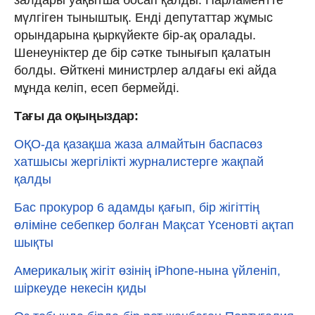
мүлгіген тыныштық. Енді депутаттар жұмыс
орындарына қыркүйекте бір-ақ оралады.
Шенеуніктер де бір сәтке тынығып қалатын
болды. Өйткені министрлер алдағы екі айда
мұнда келіп, есеп бермейді.
Тағы да оқыңыздар:
ОҚО-да қазақша жаза алмайтын баспасөз
хатшысы жергілікті журналистерге жақпай
қалды
Бас прокурор 6 адамды қағып, бір жігіттің
өліміне себепкер болған Мақсат Үсеновті ақтап
шықты
Америкалық жігіт өзінің iPhone-нына үйленіп,
шіркеуде некесін қиды