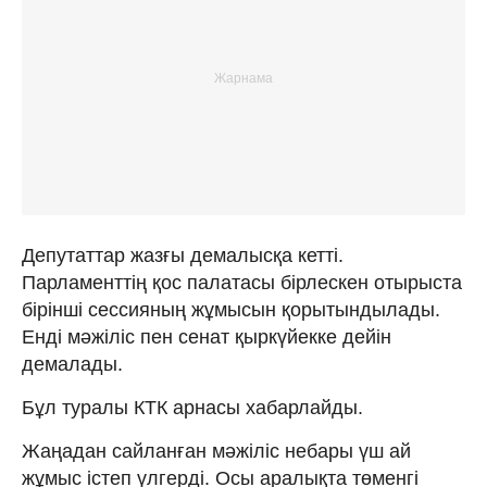
Депутаттар жазғы демалысқа кетті.
Парламенттің қос палатасы бірлескен отырыста
бірінші сессияның жұмысын қорытындылады.
Енді мәжіліс пен сенат қыркүйекке дейін
демалады.
Бұл туралы КТК арнасы хабарлайды.
Жаңадан сайланған мәжіліс небары үш ай
жұмыс істеп үлгерді. Осы аралықта төменгі