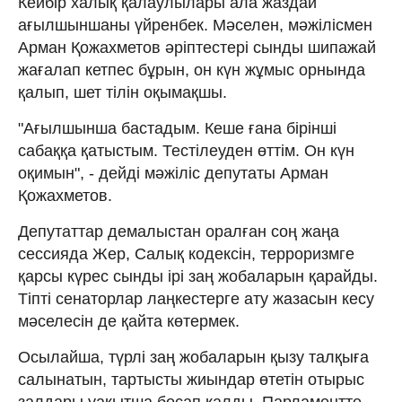
Кейбір халық қалаулылары ала жаздай
ағылшыншаны үйренбек. Мәселен, мәжілісмен
Арман Қожахметов әріптестері сынды шипажай
жағалап кетпес бұрын, он күн жұмыс орнында
қалып, шет тілін оқымақшы.
"Ағылшынша бастадым. Кеше ғана бірінші
сабаққа қатыстым. Тестілеуден өттім. Он күн
оқимын", - дейді мәжіліс депутаты Арман
Қожахметов.
Депутаттар демалыстан оралған соң жаңа
сессияда Жер, Салық кодексін, терроризмге
қарсы күрес сынды ірі заң жобаларын қарайды.
Тіпті сенаторлар лаңкестерге ату жазасын кесу
мәселесін де қайта көтермек.
Осылайша, түрлі заң жобаларын қызу талқыға
салынатын, тартысты жиындар өтетін отырыс
залдары уақытша босап қалды. Парламентте