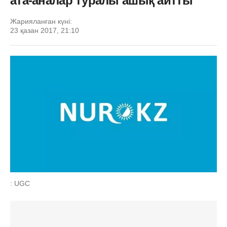
ата-аналар туралы ашық айтты
Жарияланған күні:
23 қазан 2017, 21:10
: UGC