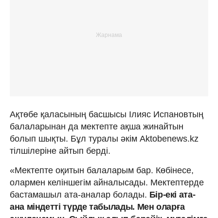
Ақтөбе қаласының басшысы Ілияс Испановтың
балаларынан да мектепте ақша жинайтын
болып шықты. Бұл туралы әкім Aktobenews.kz
тілшілеріне айтып берді.
«Мектепте оқитын балаларым бар. Көбінесе,
олармен келіншегім айналысады. Мектептерде
бастамашыл ата-аналар болады.
Бір-екі ата-
ана міндетті түрде табылады. Мен оларға