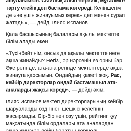
ашуланамын. Сыйлық алып берейік, мұғалімге
тарту етейік деп бастама көтереді.
Келіншегім
де «не үшін жинауымыз керек» деп менен сұрап
жатады», — дейді Ілияс Испанов.
Қала басшысының балалары ақылы мектепте
білім алады екен.
«Түсінбейтінім, онсыз да ақылы мектепте неге
ақша жинайды? Негізі, әр нәрсенің өз орны бар.
Әке ретінде, ата-ана ретінде мектептерде ақша
жинауға қарсымын. Ондайдың қажеті жоқ.
Рас,
кейбір директорлар ондай бастамашыл ата-
аналарды жақсы көреді
», — дейді әкім.
Ілияс Испанов мектеп директорларының кейбір
шаруаларды өздігінен шешкісі келетінін
жасырмады. Бір-бірінен озу үшін, рейтинг қуу
мақсатында білім ордалары ата-аналардан
ақша жинауға дейін баратын көрінеді.