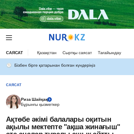
САЯСАТ
Қазақстан
Сыртқы саясат
Тағайындау
Бізбен бірге қатарынан болған күндеріңіз
САЯСАТ
Риза Шайқақ
Бұрынғы қызметкер
Ақтөбе әкімі балалары оқитын
ақылы мектепте "ақша жинағыш"