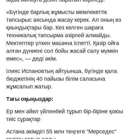
«Бүгінде барлық жұмысты мемлекеттік
тапсырыс аясында жасау керек. Ал оның өз
қиындықтары бар. Кез келген шараға
техникалық тапсырма әзірлей алмайды.
Мектептер үлкен машина іспетті. Қазір ойға
алған дүниені сол бойы жасай салу мүмкін
емес», — деді әкім.
Ілияс Испановтың айтуынша, бүгінде қала
бюджетінің 40 пайызы білім саласына
жұмсалып жатыр.
Тағы оқыңыздар:
Ер мен әйел үйленбей тұрып бір-біріне қоюы
тиіс сұрақтар
Астана әкімдігі 55 млн теңгеге "Мерседес"