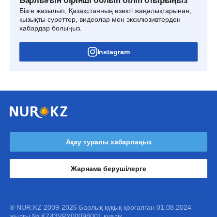
Барлығын бірінші болып біліп отырыңыз
Бізге жазылып, Қазақстанның өзекті жаңалықтарынан,
қызықты суреттер, видеолар мен эксклюзивтерден
хабардар болыңыз.
Instagram
Ақау туралы хабарлаңыз
Жарнама берушілерге
® NUR.KZ 2009-2026 Барлық құқық қорғалған 01.08.2024
жылғы № KZ43VPY00098001 куәлік.