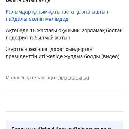
көлігін сатып алды
Ғалымдар қарым-қатынаста қызғаныштың
пайдалы екенін мәлімдеді
Ақтөбеде 15 жастағы оқушыны зорламақ болған
педофил табылмай жатыр
Жұрттың көзінше "дәрет сындырған"
президенттің иті желіде жұлдыз болды (видео)
Мәтіннен қате тапсаңыз,
бізге жазыңыз