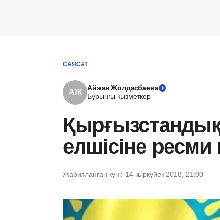
САЯСАТ
Айжан Жолдасбаева
АЖ
Бұрынғы қызметкер
Қырғызстандық 
елшісіне ресми
Жарияланған күні:
14 қыркүйек 2018, 21:00