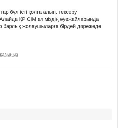
ар бұл істі қолға алып, тексеру
і. Алайда ҚР СІМ еліміздің әуежайларында
р барлық жолаушыларға бірдей дәрежеде
 жазыңыз