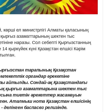
 көрші ел министрлігі Алматы қаласының
қырғыз азаматтарының шектен тыс
етініне наразы. Сол себепті Қырғызстанның
 14 қыркүйек күні Қазақстан елшісі Кәрім
тылған.
Қырғызстан тарапының Қазақстан
млекеттік органдар әрекетіне
ы айтылды. Сондай-ақ Қазақстандағы
ық қырғыз азаматтарына шектен тыс
мысына тиетін әрекеттер жасамауын
ен. Аталмыш нота Қазақстан елшісінің
 делінген баспасөз релизінде.