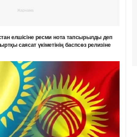
стан елшісіне ресми нота тапсырылды деп
ыртқы саясат үкіметінің баспсөз релизіне