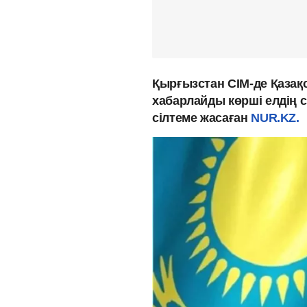
Қырғызстан СІМ-де Қазақ
хабарлайды көрші елдің с
сілтеме жасаған
NUR.KZ.