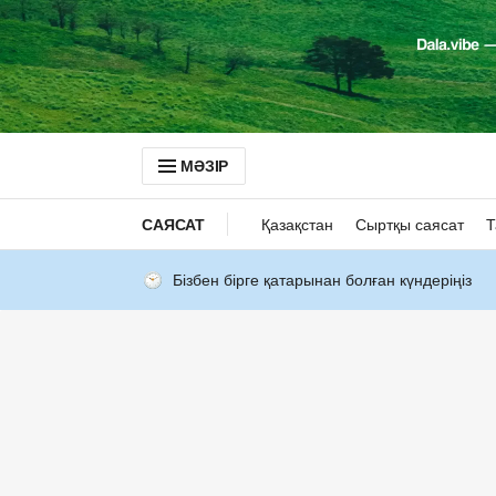
МӘЗІР
САЯСАТ
Қазақстан
Сыртқы саясат
Т
Бізбен бірге қатарынан болған күндеріңіз