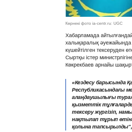
Көрнекі фото ia-centr.ru: UGC
Хабарламада айтылғандай,
халықаралық әуежайында 
күшейтілген тексеруден өт
Сыртқы істер министрлігіне
Көкрекбаев арнайы шақыр
«Кездесу барысында 
Республикасындағы ме
алаңдаушылығы турал
қызметтік тұлғалард
тексеру жүргізіп, на
нақтылап тұрып өтінг
қолына тапсырылды", -