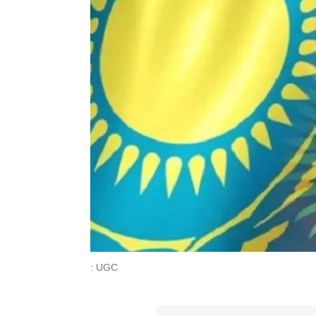
: UGC