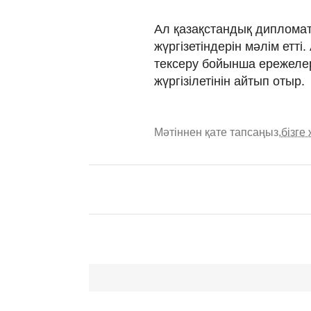
Ал қазақстандық дипломатт
жүргізетіндерін мәлім етт
тексеру бойынша ережеле
жүргізілетінін айтып отыр.
Мәтіннен қате тапсаңыз,
бізге