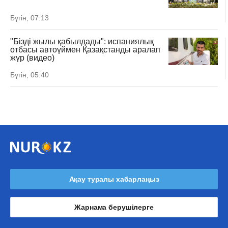
Бүгін, 07:13
"Бізді жылы қабылдады": испаниялық
отбасы автоүймен Қазақстанды аралап
жүр (видео)
Бүгін, 05:40
Ақау туралы хабарлаңыз
Жарнама берушілерге