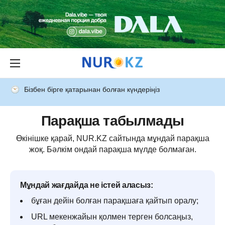
Бізбен бірге қатарынан болған күндеріңіз
Парақша табылмады
Өкінішке қарай, NUR.KZ сайтында мұндай парақша
жоқ. Бәлкім ондай парақша мүлде болмаған.
Мұндай жағдайда не істей аласыз:
бұған дейін болған парақшаға қайтып оралу;
URL мекенжайын қолмен терген болсаңыз,