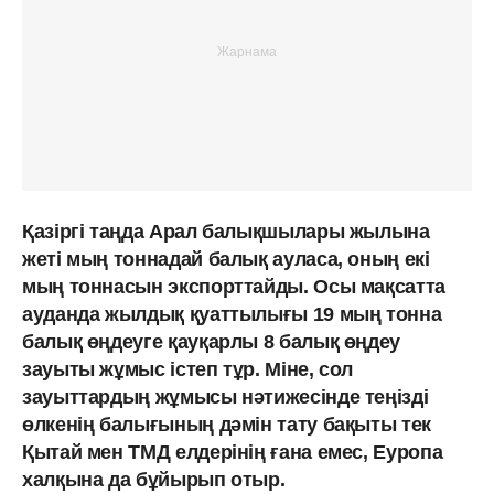
Қазіргі таңда Арал балықшылары жылына
жеті мың тоннадай балық ауласа, оның екі
мың тоннасын экспорттайды. Осы мақсатта
ауданда жылдық қуаттылығы 19 мың тонна
балық өңдеуге қауқарлы 8 балық өңдеу
зауыты жұмыс істеп тұр. Міне, сол
зауыттардың жұмысы нәтижесінде теңізді
өлкенің балығының дәмін тату бақыты тек
Қытай мен ТМД елдерінің ғана емес, Еуропа
халқына да бұйырып отыр.