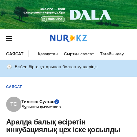
САЯСАТ
Қазақстан
Сыртқы саясат
Тағайындау
Бізбен бірге қатарынан болған күндеріңіз
САЯСАТ
Тилеген Султан
ТС
Бұрынғы қызметкер
Аралда балық өсіретін
инкубациялық цех іске қосылды