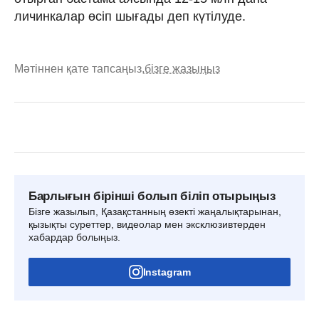
личинкалар өсіп шығады деп күтілуде.
Мәтіннен қате тапсаңыз,
бізге жазыңыз
Барлығын бірінші болып біліп отырыңыз
Бізге жазылып, Қазақстанның өзекті жаңалықтарынан,
қызықты суреттер, видеолар мен эксклюзивтерден
хабардар болыңыз.
Instagram