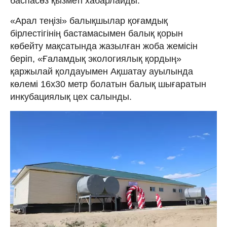
баспасөз қызметі хабарлайды.
«Арал теңізі» балықшылар қоғамдық
бірлестігінің бастамасымен балық қорын
көбейту мақсатында жазылған жоба жемісін
беріп, «Ғаламдық экологиялық қордың»
қаржылай қолдауымен Ақшатау ауылында
көлемі 16х30 метр болатын балық шығаратын
инкубациялық цех салынды.