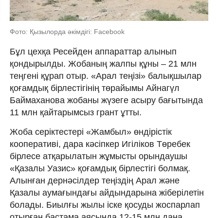
Фото: Қызылорда әкімдігі: Facebook
Бұл цехқа Ресейден аппараттар алынып
қондырылды. Жобаның жалпы құны – 21 млн
теңгені құрап отыр. «Арал теңізі» балықшылар
қоғамдық бірлестігінің төрайымы Айнагүл
Баймаханова жобаны жүзеге асыру бағытында
11 млн қайтарымсыз грант ұтты.
Жоба серіктестері «Жамбыл» өндірістік
кооперативі, дара кәсіпкер Игіліков Төребек
бірлесе атқарылатын жұмысты орындаушы
«Қазалы Уазис» қоғамдық бірлестігі болмақ.
Алынған дернәсілдер теңіздің Арал және
Қазалы аумағындағы айдындарына жіберілетін
болады. Биылғы жылы іске қосуды жоспарлап
отырған бастама аясында 12-15 млн дана