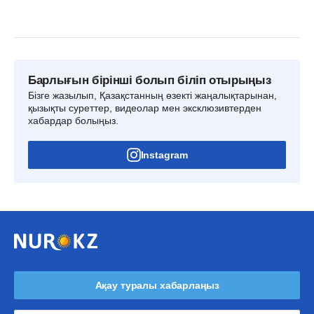
Барлығын бірінші болып біліп отырыңыз
Бізге жазылып, Қазақстанның өзекті жаңалықтарынан,
қызықты суреттер, видеолар мен эксклюзивтерден
хабардар болыңыз.
Instagram
Ақау туралы хабарлаңыз