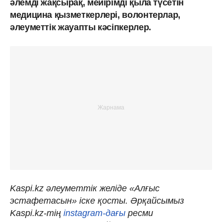
әлемді жақсырақ, мейірімді қыла түсетін
медицина қызметкерлері, волонтерлар,
әлеуметтік жауапты кәсіпкерлер.
Kaspi.kz әлеуметтік желіде «Алғыс
эстафетасын» іске қосты. Әрқайсымыз
Kaspi.kz-тің
instagram-дағы
ресми