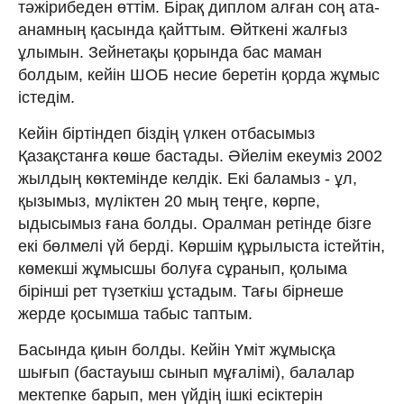
тәжірибеден өттім. Бірақ диплом алған соң ата-
анамның қасында қайттым. Өйткені жалғыз
ұлымын. Зейнетақы қорында бас маман
болдым, кейін ШОБ несие беретін қорда жұмыс
істедім.
Кейін біртіндеп біздің үлкен отбасымыз
Қазақстанға көше бастады. Әйелім екеуміз 2002
жылдың көктемінде келдік. Екі баламыз - ұл,
қызымыз, мүліктен 20 мың теңге, көрпе,
ыдысымыз ғана болды. Оралман ретінде бізге
екі бөлмелі үй берді. Көршім құрылыста істейтін,
көмекші жұмысшы болуға сұранып, қолыма
бірінші рет түзеткіш ұстадым. Тағы бірнеше
жерде қосымша табыс таптым.
Басында қиын болды. Кейін Үміт жұмысқа
шығып (бастауыш сынып мұғалімі), балалар
мектепке барып, мен үйдің ішкі есіктерін