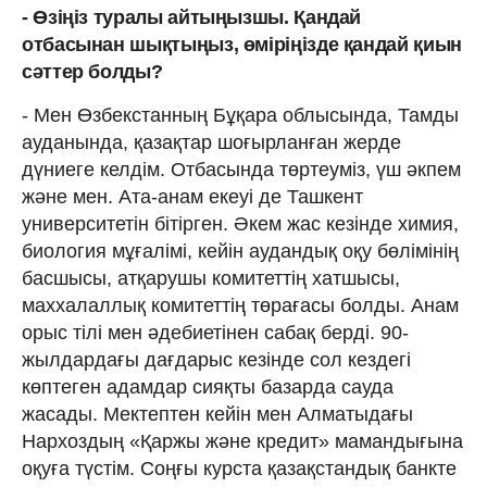
- Өзіңіз туралы айтыңызшы. Қандай
отбасынан шықтыңыз, өміріңізде қандай қиын
сәттер болды?
- Мен Өзбекстанның Бұқара облысында, Тамды
ауданында, қазақтар шоғырланған жерде
дүниеге келдім. Отбасында төртеуміз, үш әкпем
және мен. Ата-анам екеуі де Ташкент
университетін бітірген. Әкем жас кезінде химия,
биология мұғалімі, кейін аудандық оқу бөлімінің
басшысы, атқарушы комитеттің хатшысы,
маххалаллық комитеттің төрағасы болды. Анам
орыс тілі мен әдебиетінен сабақ берді. 90-
жылдардағы дағдарыс кезінде сол кездегі
көптеген адамдар сияқты базарда сауда
жасады. Мектептен кейін мен Алматыдағы
Нархоздың «Қаржы және кредит» мамандығына
оқуға түстім. Соңғы курста қазақстандық банкте