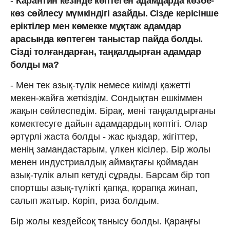
-
Карантин кезінде көптеген адамдарда көзбе-
көз сөйлесу мүмкіндігі азайды. Сізде керісінше
еріктілер мен көмекке мұқтаж адамдар
арасында көптеген таныстар пайда болды.
Сізді толғандарған, таңқалдырған адамдар
болды ма?
- Мен тек азық-түлік немесе киімді қажетті
мекен-жайға жеткіздім. Сондықтан ешкіммен
жақын сөйлеспедім. Бірақ, мені таңқалдырғаны
көмектесуге дайын адамдардың көптігі. Олар
әртүрлі жаста болды - жас қыздар, жігіттер,
менің замандастарым, үлкен кісілер. Бір жолы
менен индустриалдық аймақтағы қоймадан
азық-түлік алып кетуді сұрады. Барсам бір топ
спортшы азық-түлікті қапқа, қорапқа жинап,
салып жатыр. Көріп, риза болдым.
Бір жолы кездейсоқ танысу болды. Қараңғы