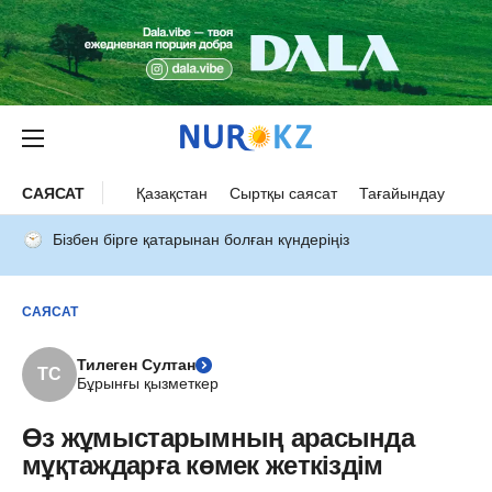
САЯСАТ
Қазақстан
Сыртқы саясат
Тағайындау
Бізбен бірге қатарынан болған күндеріңіз
САЯСАТ
Тилеген Султан
ТС
Бұрынғы қызметкер
Өз жұмыстарымның арасында
мұқтаждарға көмек жеткіздім