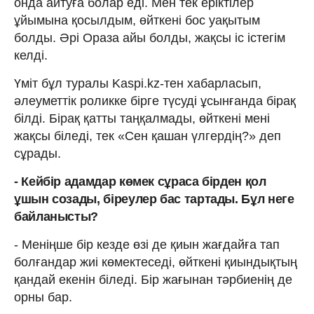
онда айтуға болар еді. Мен тек еріктілер
ұйымына қосылдым, өйткені бос уақытым
болды. Әрі Ораза айы болды, жақсы іс істегім
келді.
Үміт бұл туралы Kaspi.kz-тен хабарласып,
әлеуметтік роликке бірге түсуді ұсынғанда бірақ
білді. Бірақ қатты таңқалмады, өйткені мені
жақсы біледі, тек «Сен қашан үлгердің?» деп
сұрады.
- Кейбір адамдар көмек сұраса бірден қол
ұшын созады, біреулер бас тартады. Бұл неге
байланысты?
- Меніңше бір кезде өзі де қиын жағдайға тап
болғандар жиі көмектеседі, өйткені қиындықтың
қандай екенін біледі. Бір жағынан тәрбиенің де
орны бар.