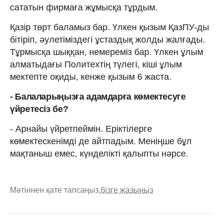
сататын фирмаға жұмысқа тұрдым.
Қазір төрт баламыз бар. Үлкен қызым ҚазПУ-ды
бітіріп, әулетіміздегі ұстаздық жолды жалғады.
Тұрмысқа шыққан, немереміз бар. Үлкен ұлым
алматыдағы Политехтің түлегі, кіші ұлым
мектепте оқиды, кенже қызым 6 жаста.
- Балаларыңызға адамдарға көмектесуге
үйретесіз бе?
- Арнайы үйретпеймін. Еріктілерге
көмектескенімді де айтпадым. Меніңше бұл
мақтаныш емес, күнделікті қалыпты нәрсе.
Мәтіннен қате тапсаңыз,
бізге жазыңыз