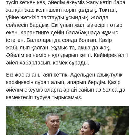
түсіп кеткен кез, әйелім екеуміз жаяу кетіп бара
жатқан жас келіншекті көріп қалдық. Тоқтап,
үйіне жеткізіп тастауды ұсындық. Жолда
сөйлесіп бардық. Екі ұлын жалғыз өсіріп отыр
екен. Карантинге дейін балабақшада жұмыс
істеген. Балалары да сонда болған. Қазір
жабылып қалған, жұмыс та, ақша да жоқ.
Әйелім өз нөмірін қалдырып кетті. Кейінірек әлгі
әйел хабарласып, көмек сұрады.
Біз жас ананы аяп кеттік. Адельден азық-түлік
кәрзіңкесін сұрап алып, апарып бердім. Қазір
әйелім екеуміз оларға әр ай сайын аз болса да
көмектесіп тұруға тырысамыз.