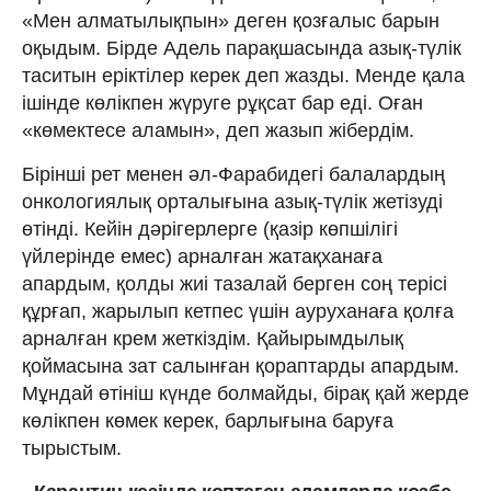
«Мен алматылықпын» деген қозғалыс барын
оқыдым. Бірде Адель парақшасында азық-түлік
таситын еріктілер керек деп жазды. Менде қала
ішінде көлікпен жүруге рұқсат бар еді. Оған
«көмектесе аламын», деп жазып жібердім.
Бірінші рет менен әл-Фарабидегі балалардың
онкологиялық орталығына азық-түлік жетізуді
өтінді. Кейін дәрігерлерге (қазір көпшілігі
үйлерінде емес) арналған жатақханаға
апардым, қолды жиі тазалай берген соң терісі
құрғап, жарылып кетпес үшін ауруханаға қолға
арналған крем жеткіздім. Қайырымдылық
қоймасына зат салынған қораптарды апардым.
Мұндай өтініш күнде болмайды, бірақ қай жерде
көлікпен көмек керек, барлығына баруға
тырыстым.