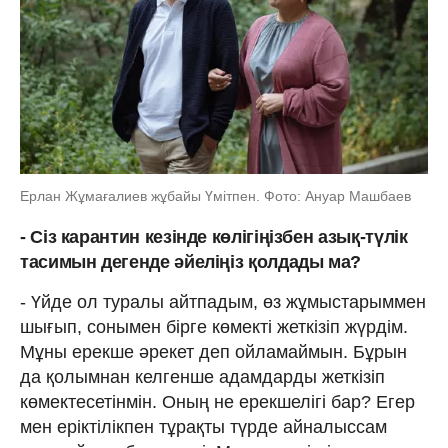
Ерлан Жұмағалиев жұбайы Үмітпен. Фото: Ануар Машбаев
- Сіз карантин кезінде көлігіңізбен азық-түлік
тасимын дегенде әйеліңіз қолдады ма?
- Үйде ол туралы айтпадым, өз жұмыстарыммен
шығып, сонымен бірге көмекті жеткізіп жүрдім.
Мұны ерекше әрекет деп ойламаймын. Бұрын
да қолымнан келгенше адамдарды жеткізіп
көмектесетінмін. Оның не ерекшелігі бар? Егер
мен еріктілікпен тұрақты түрде айналыссам