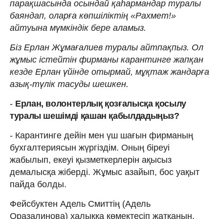
парақшасында осындай қаһармандар туралы
баяндап, оларға көпшіліктің «Рахмет!»
айтуына мүмкіндік бере аламыз.
Біз Ерлан Жұмағалиев туралы айтпақпыз. Ол
жұмыс істейтін фирманы карантинге жапқан
кезде Ерлан үйінде отырмай, мұқтаж жандарға
азық-түлік тасуды шешкен.
-
Ерлан, волонтерлық қозғалысқа қосылу
туралы шешімді қашан қабылдадыңыз?
- Карантинге дейін мен үш шағын фирманың
бухгалтериясын жүргіздім. Оның біреуі
жабылып, екеуі қызметкерлерін ақысыз
демалысқа жіберді. Жұмыс азайып, бос уақыт
пайда болды.
Фейсбуктен Адель Смиттің (Адель
Оразалинова) халыққа көмектесіп жатқанын,