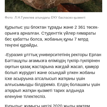
Фото: Л.Н.Гумилев атындағы ЕҰУ баспасөз қызметі
Құрылыс үш блоктан тұрады және 2 361 төсек-
орынға арналған. Студенттік үйлер ғимараты
бес қабатты болса, жобаның құны 7 млрд
теңгені құрайды.
-Еуразия ұлттық университетінің ректоры Ерлан
Бәтташұлы ағамызға еліміздің түкпір-түкпірінен
оқитын қазақ жастарына жағдай жасап, қамқор
болып жүрудегі және осындай үлкен жобаны
іске асыруына атсалысып жатқаны үшін
алғысымызды білдіреміз. Елдің болашағы үшін
атқарып жатқан қызметі тарих алдында
еленуіне тілектеспіз.
Құрылыс жұмысы негізі 2020 жылы көктем