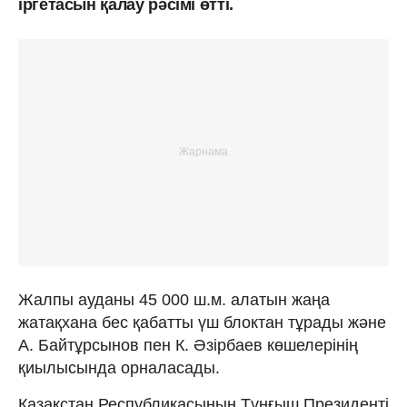
іргетасын қалау рәсімі өтті.
Жалпы ауданы 45 000 ш.м. алатын жаңа
жатақхана бес қабатты үш блоктан тұрады және
А. Байтұрсынов пен К. Әзірбаев көшелерінің
қиылысында орналасады.
Қазақстан Республикасының Тұңғыш Президенті