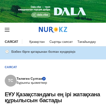
САЯСАТ
Қазақстан
Сыртқы саясат
Тағайындау
Бізбен бірге қатарынан болған күндеріңіз
САЯСАТ
Тилеген Султан
ТС
Бұрынғы қызметкер
ЕҰУ Қазақстандағы ең ірі жатақхана
құрылысын бастады