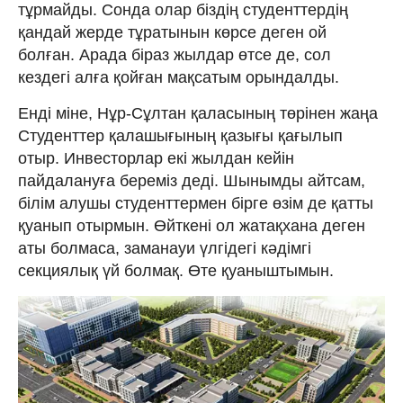
тұрмайды. Сонда олар біздің студенттердің
қандай жерде тұратынын көрсе деген ой
болған. Арада біраз жылдар өтсе де, сол
кездегі алға қойған мақсатым орындалды.
Енді міне, Нұр-Сұлтан қаласының төрінен жаңа
Студенттер қалашығының қазығы қағылып
отыр. Инвесторлар екі жылдан кейін
пайдалануға береміз деді. Шынымды айтсам,
білім алушы студенттермен бірге өзім де қатты
қуанып отырмын. Өйткені ол жатақхана деген
аты болмаса, заманауи үлгідегі кәдімгі
секциялық үй болмақ. Өте қуаныштымын.