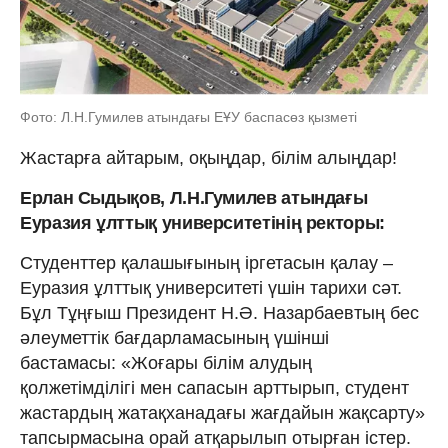
Фото: Л.Н.Гумилев атындағы ЕҰУ баспасөз қызметі
Жастарға айтарым, оқыңдар, білім алыңдар!
Ерлан Сыдықов, Л.Н.Гумилев атындағы
Еуразия ұлттық университетінің ректоры:
Студенттер қалашығының іргетасын қалау –
Еуразия ұлттық университеті үшін тарихи сәт.
Бұл Тұңғыш Президент Н.Ә. Назарбаевтың бес
әлеуметтік бағдарламасының үшінші
бастамасы: «Жоғары білім алудың
қолжетімділігі мен сапасын арттырып, студент
жастардың жатақханадағы жағдайын жақсарту»
тапсырмасына орай атқарылып отырған істер.