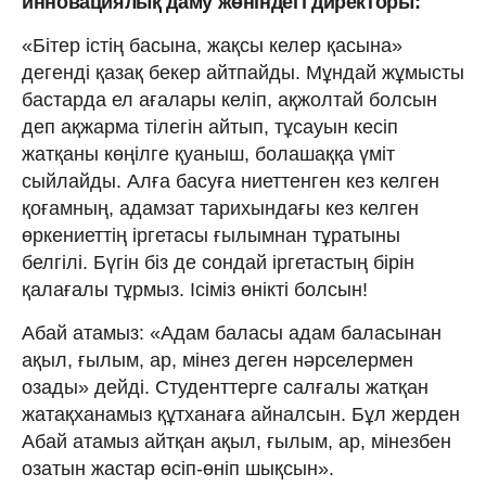
инновациялық даму жөніндегі директоры:
«Бітер істің басына, жақсы келер қасына»
дегенді қазақ бекер айтпайды. Мұндай жұмысты
бастарда ел ағалары келіп, ақжолтай болсын
деп ақжарма тілегін айтып, тұсауын кесіп
жатқаны көңілге қуаныш, болашаққа үміт
сыйлайды. Алға басуға ниеттенген кез келген
қоғамның, адамзат тарихындағы кез келген
өркениеттің іргетасы ғылымнан тұратыны
белгілі. Бүгін біз де сондай іргетастың бірін
қалағалы тұрмыз. Ісіміз өнікті болсын!
Абай атамыз: «Адам баласы адам баласынан
ақыл, ғылым, ар, мінез деген нәрселермен
озады» дейді. Студенттерге салғалы жатқан
жатақханамыз құтханаға айналсын. Бұл жерден
Абай атамыз айтқан ақыл, ғылым, ар, мінезбен
озатын жастар өсіп-өніп шықсын».