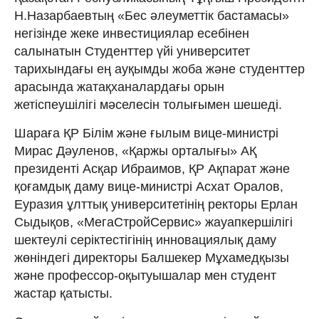
Н.Назарбаевтың «Бес әлеуметтік бастамасы»
негізінде жеке инвестициялар есебінен
салынатын Студенттер үйі университет
тарихындағы ең ауқымды жоба және студенттер
арасында жатақханалардағы орын
жетіспеушілігі мәселесін толығымен шешеді.
Шараға ҚР Білім және ғылым вице-министрі
Мирас Дәуленов, «Қаржы орталығы» АҚ
президенті Асқар Ибраимов, ҚР Ақпарат және
қоғамдық даму вице-министрі Асхат Оралов,
Еуразия ұлттық университетінің ректоры Ерлан
Сыдықов, «МегаСтройСервис» жауапкершілігі
шектеулі серіктестігінің инновациялық даму
жөніндегі директоры Балшекер Мұхамедқызы
және профессор-оқытуышалар мен студент
жастар қатысты.