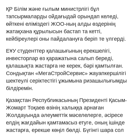
ҚР Білім және ғылым министрлігі бұл
тапсырмаларды ойдағыдай орындап келеді,
өйткені еліміздегі ЖОО-ның алды өздерінің
жатақхана құрылысын бастап та кетті,
кейбіреулері оны пайдалануға беріп те үлгерді.
ЕҰУ студенттер қалашығының ерекшелігі,
инвесторлар өз қаражатына салып береді,
қалашықта жастарға не керек, бәрі қамтылған.
Сондықтан «МегаСтройСервис» жауапкершілігі
шектеулі серіктестігі ұжымына ризашылығымды
білдіремін.
Қазақстан Республикасының Президенті Қасым-
Жомарт Тоқаев өзінің халыққа арнаған
Жолдауында әлеуметтік мәселелерге, әсіресе
елдің жағдайын қамтамасыз етуге, оның ішінде
жастарға, ерекше көңіл бөлді. Бүгінгі шара сол