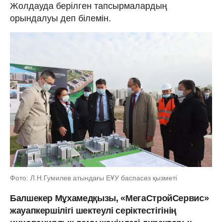
Жолдауда берілген тапсырмалардың
орындалуы деп білемін.
Фото: Л.Н.Гумилев атындағы ЕҰУ баспасөз қызметі
Балшекер Мұхамедқызы,
«МегаСтройСервис»
жауапкершілігі шектеулі серіктестігінің