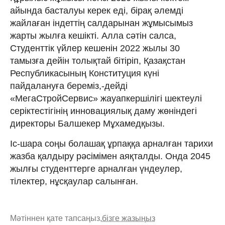
айында басталуы керек еді, бірақ әлемді
жайлаған індеттің салдарынан жұмысымыз
жарты жылға кешікті. Алла сәтін салса,
Студенттік үйлер кешенін 2022 жылы 30
тамызға дейін толықтай бітіріп, Қазақстан
Республикасының Конституция күні
пайдалануға береміз,-дейді
«МегаСтройСервис» жауапкершілігі шектеулі
серіктестігінің инновациялық даму жөніндегі
директоры Балшекер Мұхамедқызы.
Іс-шара соңы болашақ ұрпаққа арналған тарихи
жазба қалдыру рәсімімен аяқталды. Онда 2045
жылғы студенттерге арналған үндеулер,
тілектер, нұсқаулар салынған.
Мәтіннен қате тапсаңыз,
бізге жазыңыз