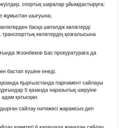
реуілдер, спортық шаралар ұйымдастыруға;
ше жұмыстан шығуына;
өліктерден басқа шетелдік көліктерді
п, транспорттық көліктердің қозғалысына
ғында Жээнбеков Бас прокуратураға да
н бастап күшіне енеді.
 4 қазанда Қырғызстанда парламент сайлауы
н тұрғындар 5 қазанда наразылық шеруіне
 адам қатысқан.
дырған сайлау нәтижесі жарамсыз деп
йлау комитеті 6 қарашада жаңадан сайлау