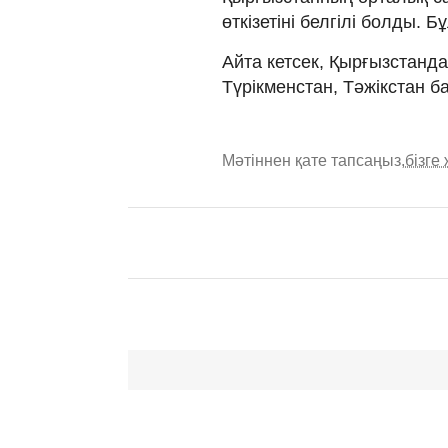
өткізетіні белгілі болды.
Айта кетсек, Қырғызстанд
Түрікменстан, Тәжікстан 
Мәтіннен қате тапсаңыз,
бізге