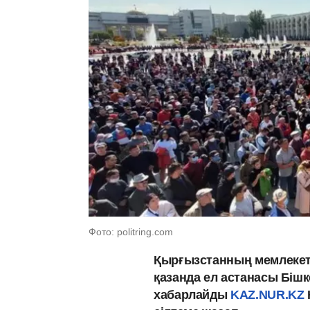
Фото: politring.com
Қырғызстанның мемлекет
қазанда ел астанасы Біш
хабарлайды
KAZ.NUR.KZ