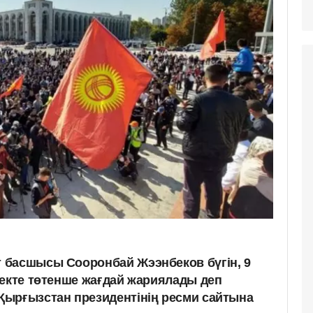
 басшысы Сооронбай Жээнбеков бүгін, 9
кекте төтенше жағдай жариялады деп
Қырғызстан президентінің ресми сайтына