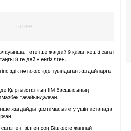
лауынша, төтенше жағдай 9 қазан кешкі сағат
аңғы 8-ге дейін енгізілген.
іпсіздік нәтижесінде туындаған жағдайларға
нде Қырғызстанның ІІМ басшысының
мазбек тағайындалған.
енше жағдайды қамтамасыз ету үшін астанада
рған.
 сағат енгізілген соң Бішкекте жаппай