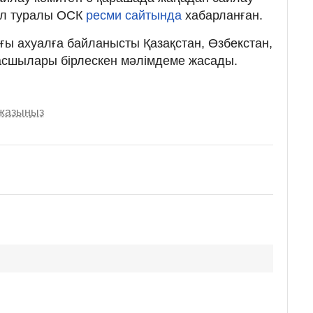
 Бұл туралы ОСК
ресми сайтында
хабарланған.
ағы ахуалға байланысты Қазақстан, Өзбекстан,
басшылары бірлескен мәлімдеме жасады.
 жазыңыз