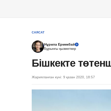
САЯСАТ
Нұрила Ермекбай
Бұрынғы қызметкер
Бішкекте төтенш
Жарияланған күні:
9 қазан 2020, 18:57