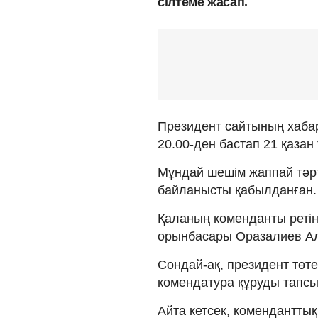
сілтеме жасап.
Президент сайтының хабар
20.00-ден бастап 21 қазан т
Мұндай шешім жаппай тәрт
байланысты қабылданған.
Қаланың коменданты реті
орынбасары Оразалиев Ал
Сондай-ақ, президент төт
комендатура құруды тапсы
Айта кетсек, коменданттық