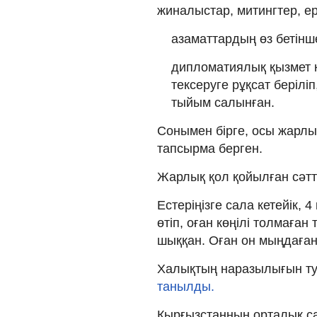
жиналыстар, митингтер, е
азаматтардың өз бетін
дипломатиялық қызмет к
тексеруге рұқсат берілі
тыйым салынған.
Сонымен бірге, осы жарлы
тапсырма берген.
Жарлық қол қойылған сәтте
Естеріңізге сала кетейік,
өтіп, оған көңілі толмаға
шыққан. Оған он мыңдаған
Халықтың наразылығын ту
танылды.
Қырғызстанның орталық са