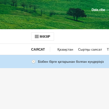
МӘЗІР
САЯСАТ
Қазақстан
Сыртқы саясат
Т
Бізбен бірге қатарынан болған күндеріңіз