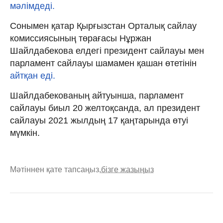
мәлімдеді.
Сонымен қатар Қырғызстан Орталық сайлау
комиссиясының төрағасы Нұржан
Шайлдабекова елдегі президент сайлауы мен
парламент сайлауы шамамен қашан өтетінін
айтқан еді.
Шайлдабекованың айтуынша, парламент
сайлауы биыл 20 желтоқсанда, ал президент
сайлауы 2021 жылдың 17 қаңтарында өтуі
мүмкін.
Мәтіннен қате тапсаңыз,
бізге жазыңыз