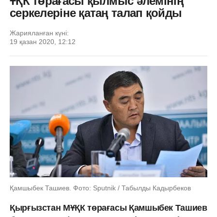
ҰҚК төрағасы қылмыс әлемінің
серкелеріне қатаң талап қойды
Жарияланған күні:
19 қазан 2020, 12:12
Қамшыбек Ташиев. Фото: Sputnik / Табылды Кадырбеков
Қырғызстан МҰҚК төрағасы Қамшыбек Ташиев