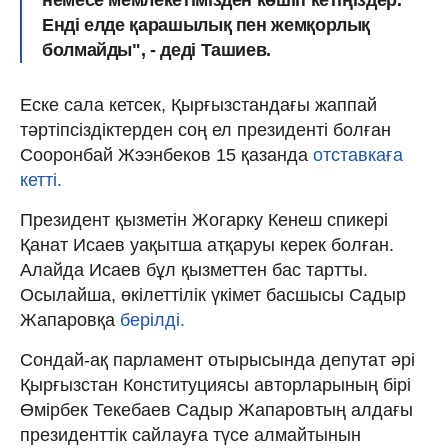
Енді елде қарашылық пен жемқорлық
болмайды", - деді Ташиев.
Еске сала кетсек, Қырғызстандағы жаппай
тәртіпсіздіктерден соң ел президенті болған
Сооронбай Жээнбеков 15 қазанда
отставкаға
кетті.
Президент қызметін Жогарку Кенеш спикері
Қанат Исаев уақытша атқаруы керек болған.
Алайда Исаев бұл қызметтен бас тартты.
Осылайша, өкілеттілік үкімет басшысы Садыр
Жапаровқа
берілді.
Сондай-ақ парламент отырысында депутат әрі
Қырғызстан Конституциясы авторларының бірі
Өмірбек Текебаев Садыр Жапаровтың алдағы
президенттік сайлауға түсе алмайтынын