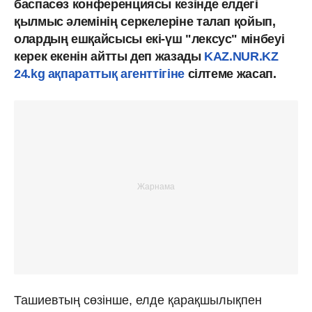
баспасөз конференциясы кезінде елдегі
қылмыс әлемінің серкелеріне талап қойып,
олардың ешқайсысы екі-үш "лексус" мінбеуі
керек екенін айтты деп жазады
KAZ.NUR.KZ
24.kg ақпараттық агенттігіне
сілтеме жасап.
Ташиевтың сөзінше, елде қарақшылықпен