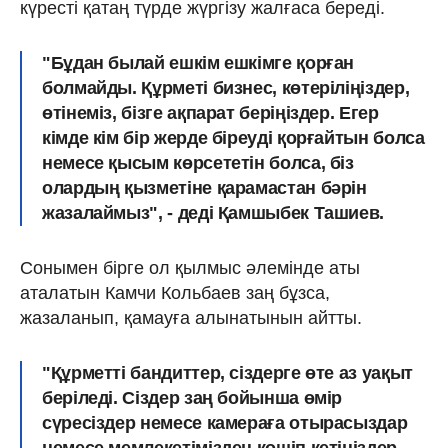
күресті қатаң түрде жүргізу жалғаса береді.
"Бұдан былай ешкім ешкімге қорған
болмайды. Құрметі бизнес, көтеріліңіздер,
өтінеміз, бізге ақпарат беріңіздер. Егер
кімде кім бір жерде біреуді қорғайтын болса
немесе қысым көрсететін болса, біз
олардың қызметіне қарамастан бәрін
жазалаймыз", - деді Қамшыбек Ташиев.
Сонымен бірге ол қылмыс әлемінде аты
аталатын Камчи Кольбаев заң бұзса,
жазаланып, қамауға алынатынын айтты.
"Құрметті бандиттер, сіздерге өте аз уақыт
беріледі. Сіздер заң бойынша өмір
сүресіздер немесе камераға отырасыздар
немесе мемлекетімізден көшіп кетіңіздер.