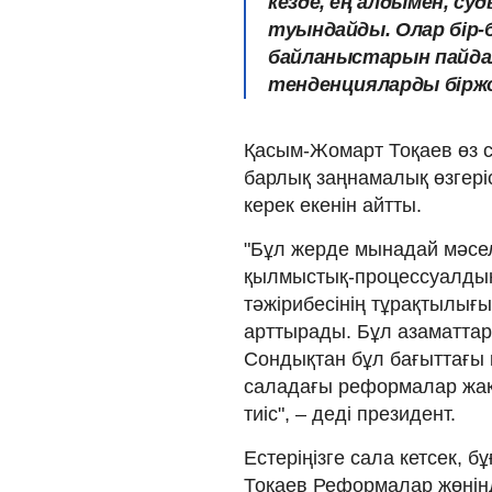
кезде, ең алдымен, су
туындайды. Олар бір-бір
байланыстарын пайдал
тенденцияларды біржо
Қасым-Жомарт Тоқаев өз 
барлық заңнамалық өзгері
керек екенін айтты.
"Бұл жерде мынадай мәсе
қылмыстық-процессуалдық 
тәжірибесінің тұрақтылығын
арттырады. Бұл азаматтар
Сондықтан бұл бағыттағы
саладағы реформалар жақс
тиіс", – деді президент.
Естеріңізге сала кетсек,
Тоқаев Реформалар жөнінд