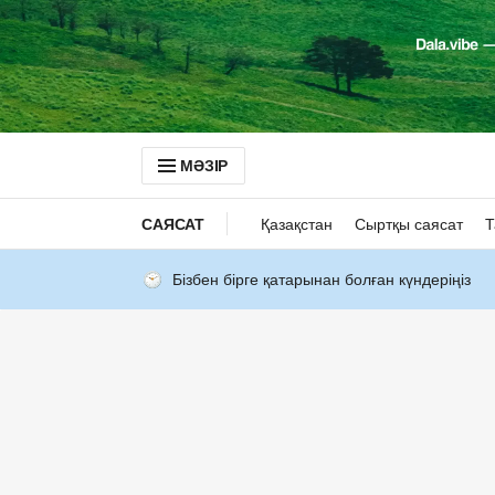
МӘЗІР
САЯСАТ
Қазақстан
Сыртқы саясат
Т
Бізбен бірге қатарынан болған күндеріңіз