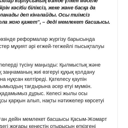
дьялар корпусының өзінде үлкен мәселе
ін кәсіби біліксіз, жеке және басқа да
анады деп кінәлайды. Осы тиімсіз
ла жою қажет", – деді мемлекет басшысы.
сөзінде реформалар жүргізу барысында
стер мұқият әрі егжей-тегжейлі пысықталуы
лелерді түсіну маңызды: Қылмыстық және
заңнаманың жиі өзгеруі құқық қолдану
а нұқсан келтіреді. Қателесу қаупін
ымыздың тағдырына әсер етуі мүмкін.
 қадамымыз дұрыс. Келесі жылы осы
ы қарқын алып, нақты нәтижелер көрсетуі
 бұған дейін мемлекет басшысы Қасым-Жомарт
егі жоғары кеңестің отырысын өткізгені