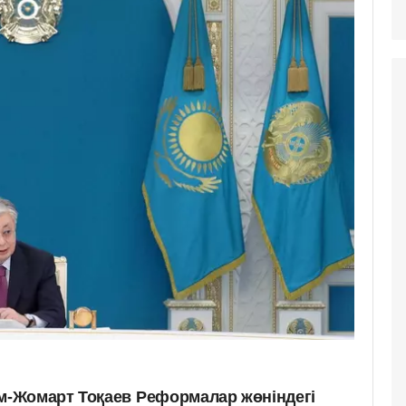
м-Жомарт Тоқаев
Реформалар жөніндегі