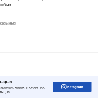
ынбыз.
 жазыңыз
рыңыз
Instagram
тарынан, қызықты суреттер,
лыңыз.