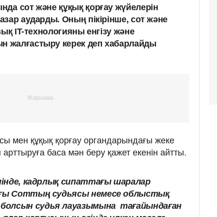
ында
сот және құқық қорғау жүйелерін
зар аударды. Оның пікірінше, сот және
зық IT-технологияны енгізу және
 жалғастыру керек деп хабарлайды
сы мен құқық қорғау органдарындағы жеке
ін арттыруға баса мән беру қажет екенін айтты.
ішінде, кадрлық сипаттағы шаралар
арғы Соттың судьясы немесе облыстық
болсын судья лауазымына тағайындаған