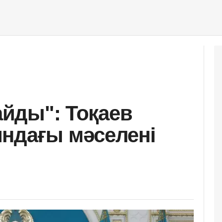
лайды": Тоқаев
ндағы мәселені