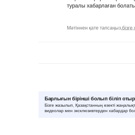
туралы хабарлаған болат
Мәтіннен қате тапсаңыз,
бізге
Барлығын бірінші болып біліп оты
Бізге жазылып, Қазақстанның өзекті жаңалық
видеолар мен эксклюзивтерден хабардар бо