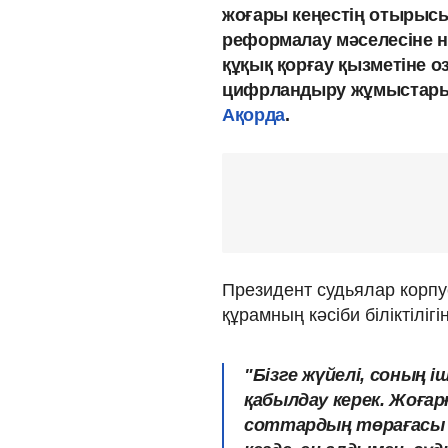
жоғары кеңестің отырыс
реформалау мәселесіне на
құқық қорғау қызметіне о
цифрландыру жұмыстарын
Ақорда
.
Президент судьялар корпу
құрамның кәсіби біліктіліг
"Бізге жүйелі, соның 
қабылдау керек. Жоғ
соттардың төрағасы 