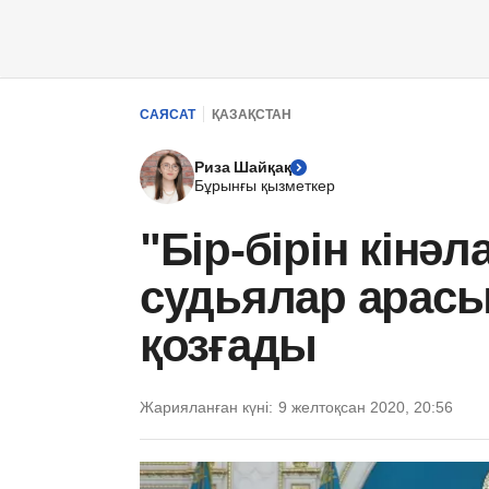
САЯСАТ
ҚАЗАҚСТАН
Риза Шайқақ
Бұрынғы қызметкер
"Бір-бірін кінә
судьялар арасы
қозғады
Жарияланған күні:
9 желтоқсан 2020, 20:56