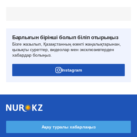
Барлығын бірінші болып біліп отырыңыз
Бізге жазылып, Қазақстанның өзекті жаңалықтарынан,
қызықты суреттер, видеолар мен эксклюзивтерден
хабардар болыңыз.
Instagram
Ақау туралы хабарлаңыз