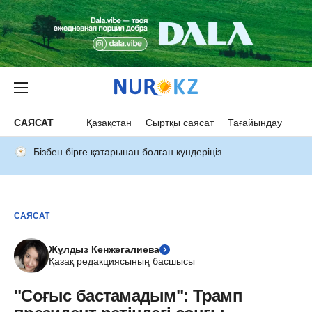
САЯСАТ
Қазақстан
Сыртқы саясат
Тағайындау
Бізбен бірге қатарынан болған күндеріңіз
САЯСАТ
Жұлдыз Кенжегалиева
Қазақ редакциясының басшысы
"Соғыс бастамадым": Трамп