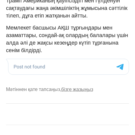
Трамп Американың қауіпсіздігі мен гүлденуін
сақтаудағы жаңа әкімшіліктің жұмысына сәттілік
тілеп, дұға етіп жатқанын айтты.
Мемлекет басшысы АҚШ тұрғындары мен
азаматтары, сондай-ақ олардың балалары үшін
алда әлі де жақсы кезеңдер күтіп тұрғанына
сенім білдірді.
Мәтіннен қате тапсаңыз,
бізге жазыңыз