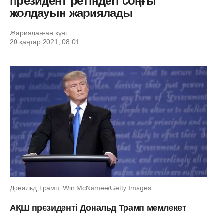
президент ретіндегі соңғы
жолдауын жариялады
Жарияланған күні:
20 қаңтар 2021, 08:01
Дональд Трамп: Win McNamee/Getty Images
АҚШ президенті Дональд Трамп мемлекет