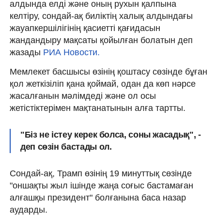
алдында елді және оның рухын қалпына
келтіру, сондай-ақ биліктің халық алдындағы
жауапкершілігінің қасиетті қағидасын
жандандыру мақсаты қойылған болатын деп
жазады
РИА Новости.
Мемлекет басшысы өзінің қоштасу сөзінде бұған
қол жеткізіліп қана қоймай, одан да көп нәрсе
жасалғанын мәлімдеді және ол осы
жетістіктерімен мақтанатынын алға тартты.
"Біз не істеу керек болса, соны жасадық", -
деп сөзін бастады ол.
Сондай-ақ, Трамп өзінің 19 минуттық сөзінде
"оншақты жыл ішінде жаңа соғыс бастамаған
алғашқы президент" болғанына баса назар
аударды.