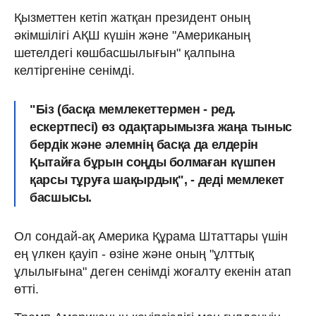
Қызметтен кетіп жатқан президент оның
әкімшілігі АҚШ күшін және "Американың
шетелдегі көшбасшылығын" қалпына
келтіргеніне сенімді.
"Біз (басқа мемлекеттермен - ред.
ескертпесі) өз одақтарымызға жаңа тыныс
бердік және әлемнің басқа да елдерін
Қытайға бұрын соңды болмаған күшпен
қарсы тұруға шақырдық", - деді мемлекет
басшысы.
Ол сондай-ақ Америка Құрама Штаттары үшін
ең үлкен қауіп - өзіне және оның "ұлттық
ұлылығына" деген сенімді жоғалту екенін атап
өтті.