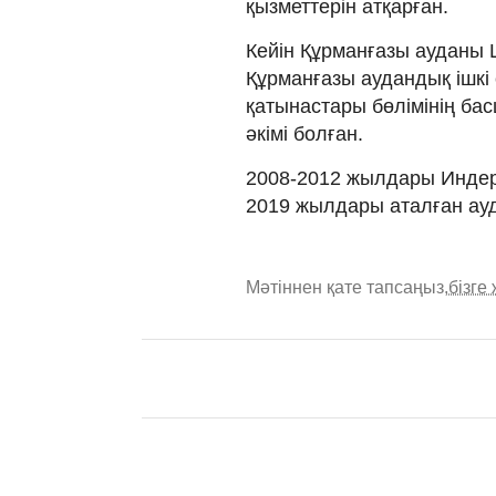
қызметтерін атқарған.
Кейін Құрманғазы ауданы Ш
Құрманғазы аудандық ішкі 
қатынастары бөлімінің ба
әкімі болған.
2008-2012 жылдары Индер
2019 жылдары аталған ауда
Мәтіннен қате тапсаңыз,
бізге