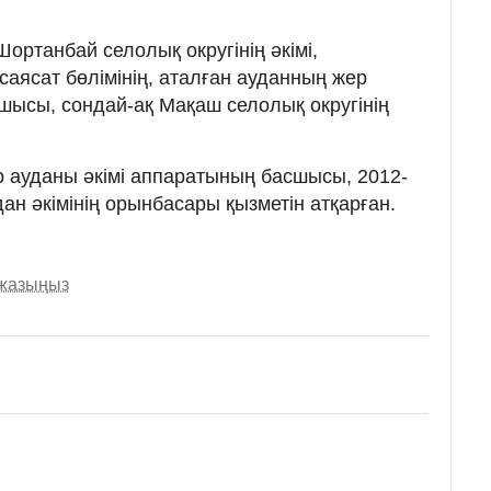
ортанбай селолық округінің әкімі,
саясат бөлімінің, аталған ауданның жер
сшысы, сондай-ақ Мақаш селолық округінің
 ауданы әкімі аппаратының басшысы, 2012-
н әкімінің орынбасары қызметін атқарған.
 жазыңыз