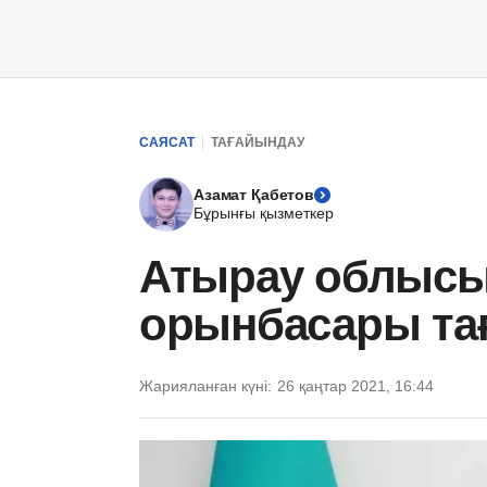
САЯСАТ
ТАҒАЙЫНДАУ
Азамат Қабетов
Бұрынғы қызметкер
Атырау облысы 
орынбасары та
Жарияланған күні:
26 қаңтар 2021, 16:44