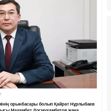
і
мінің орынбасары болып Қайрат Нұрлыбаев
шысы Махамбет Досмұхамбетов жаңа