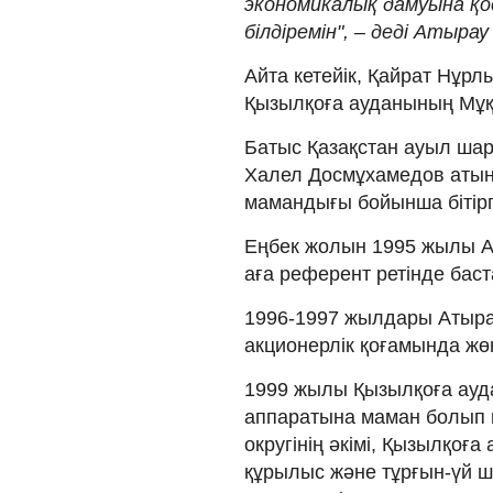
экономикалық дамуына қос
білдіремін", – деді Атыр
Айта кетейік, Қайрат Нұ
Қызылқоға ауданының Мұқ
Батыс Қазақстан ауыл ша
Халел Досмұхамедов атынд
мамандығы бойынша бітірг
Еңбек жолын 1995 жылы А
аға референт ретінде баст
1996-1997 жылдары Атыра
акционерлік қоғамында жө
1999 жылы Қызылқоға ауда
аппаратына маман болып к
округінің әкімі, Қызылқоғ
құрылыс және тұрғын-үй ш