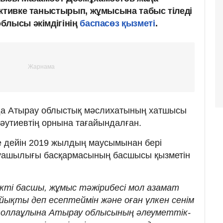
активке таныстырып, жұмысына табыс тіледі
блысы әкімдігінің
баспасөз қызметі
.
да Атырау облыстық мәслихатының хатшысы
әутиевтің орнына тағайындалған.
е дейін 2019 жылдың маусымынан бері
уашылығы басқармасының басшысы қызметін
ікті басшы, жұмыс тәжірибесі мол азамат
йықты деп есептеймін және оған үлкен сенім
толлаұлына Атырау облысының әлеуметтік-