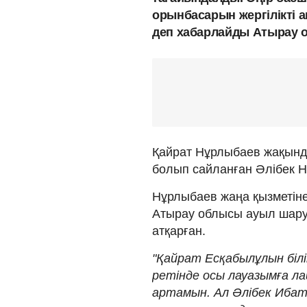
орынбасарын жергілікті 
деп хабарлайды Атырау о
Қайрат Нұрлыбаев жақын
болып сайланған Әлібек Н
Нұрлыбаев жаңа қызметін
Атырау облысы ауыл шар
атқарған.
"Қайрат Есқабылұлын біл
ретінде осы лауазымға ла
артамын. Ал Әлібек Иба