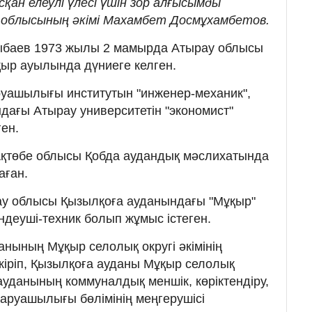
қан елеулі үлесі үшін зор алғысымды
ау облысының әкімі Махамбет Досмұхамбетов.
рлыбаев 1973 жылы 2 мамырда Атырау облысы
ыр ауылында дүниеге келген.
руашылығы институтын "инженер-механик",
ағы Атырау университетін "экономист"
ен.
қтөбе облысы Қобда аудандық мәслихатында
аған.
у облысы Қызылқоға ауданындағы "Мұқыр"
ндеуші-техник болып жұмыс істеген.
нының Мұқыр селолық округі әкімінің
іріп, Қызылқоға ауданы Мұқыр селолық
а ауданының коммуналдық меншік, көріктендіру,
аруашылығы бөлімінің меңгерушісі