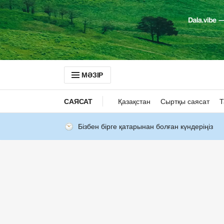
МӘЗІР
САЯСАТ
Қазақстан
Сыртқы саясат
Т
Бізбен бірге қатарынан болған күндеріңіз