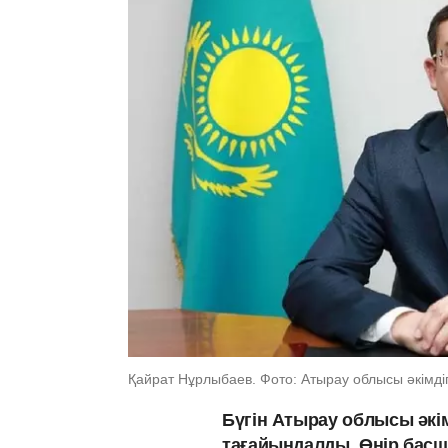
Қайрат Нұрлыбаев. Фото: Атырау облысы әкімдіг
Бүгін Атырау облысы әкі
тағайындалды. Өңір бас