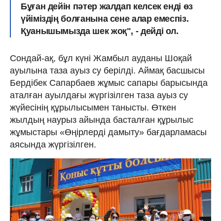
Бұған дейін пəтер жалдап келсек енді өз
үйіміздің болғанына сене алар емеспіз.
Қуанышымызда шек жоқ", - дейді ол.
Сондай-ақ, бұл күні Жамбыл ауданы Шоқай
ауылына таза ауыз су берілді. Аймақ басшысы
Бердібек Сапарбаев жұмыс сапары барысында
аталған ауылдағы жүргізілген таза ауыз су
жүйесінің құрылысымен танысты. Өткен
жылдың наурыз айында басталған құрылыс
жұмыстары «Өңірлерді дамыту» бағдарламасы
аясында жүргізілген.