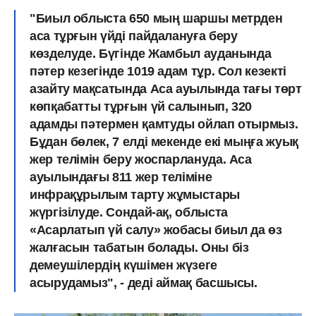
"Биыл облыста 650 мың шаршы метрден
аса тұрғын үйді пайдалануға беру
көзделуде. Бүгінде Жамбыл ауданында
пəтер кезегінде 1019 адам тұр. Сол кезекті
азайту мақсатында Аса ауылында тағы төрт
көпқабатты тұрғын үй салынып, 320
адамды пəтермен қамтуды ойлап отырмыз.
Бұдан бөлек, 7 елді мекенде екі мыңға жуық
жер телімін беру жоспарлануда. Аса
ауылындағы 811 жер теліміне
инфрақұрылым тарту жұмыстары
жүргізілуде. Сондай-ақ, облыста
«Асарлатып үй салу» жобасы биыл да өз
жалғасын табатын болады. Оны біз
демеушілердің күшімен жүзеге
асырудамыз", - деді аймақ басшысы.