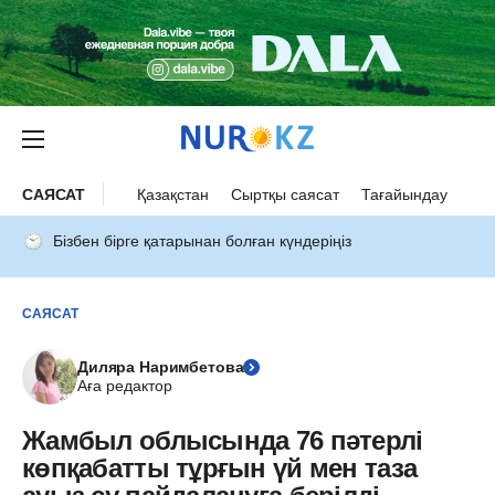
САЯСАТ
Қазақстан
Сыртқы саясат
Тағайындау
Бізбен бірге қатарынан болған күндеріңіз
САЯСАТ
Диляра Наримбетова
Аға редактор
Жамбыл облысында 76 пəтерлі
көпқабатты тұрғын үй мен таза