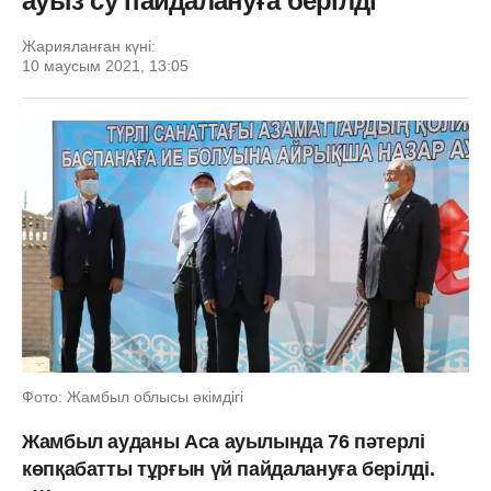
ауыз су пайдалануға берілді
Жарияланған күні:
10 маусым 2021, 13:05
Фото: Жамбыл облысы әкімдігі
Жамбыл ауданы Аса ауылында 76 пəтерлі
көпқабатты тұрғын үй пайдалануға берілді.