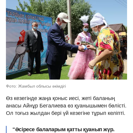
Фото: Жамбыл облысы әкімдігі
Өз кезегінде жаңа қоныс иесі, жеті баланың
анасы Айнұр Бегалиева өз қуанышымен бөлісті.
Ол тоғыз жылдан бері үй кезегіне тұрып келіпті.
"Əсіресе балаларым қатты қуанып жүр.