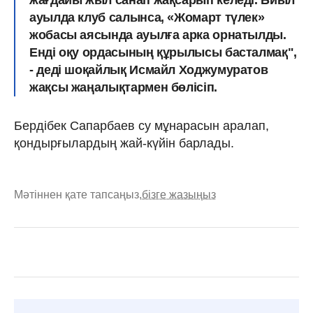
ауылда клуб салынса, «Жомарт түлек»
жобасы аясында ауылға арка орнатылды.
Енді оқу ордасының құрылысы басталмақ",
- деді шоқайлық Исмайл Ходжумуратов
жақсы жаңалықтармен бөлісіп.
Бердібек Сапарбаев су мұнарасын аралап,
қондырғылардың жай-күйін барлады.
Мәтіннен қате тапсаңыз,
бізге жазыңыз