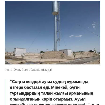
Фото: Жамбыл облысы әкімдігі
"Соңғы кездері ауыз судың құрамы да
өзгере бастаған еді. Мінекей, бүгін
тұрғындардың талай жылғы арманының
орындалғанын көріп отырмыз. Ауыл
жағдайы жыл санап жақсарып келеді. Биыл