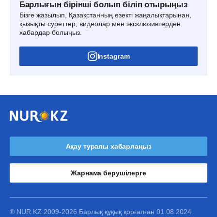
Барлығын бірінші болып біліп отырыңыз
Бізге жазылып, Қазақстанның өзекті жаңалықтарынан,
қызықты суреттер, видеолар мен эксклюзивтерден
хабардар болыңыз.
Instagram
Ақау туралы хабарлаңыз
Жарнама берушілерге
® NUR.KZ 2009-2026 Барлық құқық қорғалған 01.08.2024