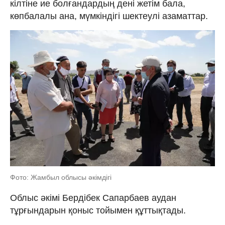
кілтіне ие болғандардың дені жетім бала,
көпбалалы ана, мүмкіндігі шектеулі азаматтар.
Фото: Жамбыл облысы әкімдігі
Облыс əкімі Бердібек Сапарбаев аудан
тұрғындарын қоныс тойымен құттықтады.