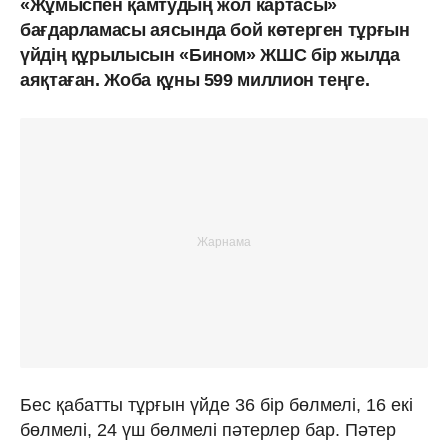
«Жұмыспен қамтудың жол картасы»
бағдарламасы аясында бой көтерген тұрғын
үйдің құрылысын «Бином» ЖШС бір жылда
аяқтаған. Жоба құны 599 миллион теңге.
Бес қабатты тұрғын үйде 36 бір бөлмелі, 16 екі
бөлмелі, 24 үш бөлмелі пəтерлер бар. Пәтер