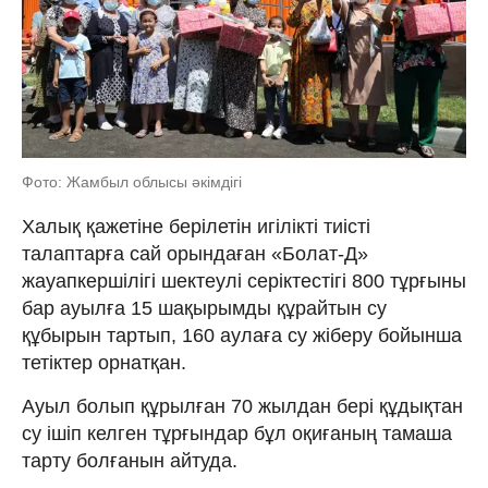
Фото: Жамбыл облысы әкімдігі
Халық қажетіне берілетін игілікті тиісті
талаптарға сай орындаған «Болат-Д»
жауапкершілігі шектеулі серіктестігі 800 тұрғыны
бар ауылға 15 шақырымды құрайтын су
құбырын тартып, 160 аулаға су жіберу бойынша
тетіктер орнатқан.
Ауыл болып құрылған 70 жылдан бері құдықтан
су ішіп келген тұрғындар бұл оқиғаның тамаша
тарту болғанын айтуда.