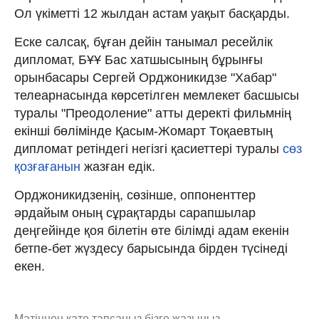
Ол үкіметті 12 жылдан астам уақыт басқарды.
Еске салсақ, бұған дейін танымал ресейлік
дипломат, БҰҰ Бас хатшысының бұрынғы
орынбасары Сергей Орджоникидзе "Хабар"
телеарнасында көрсетілген мемлекет басшысы
туралы "Преодоление" атты деректі фильмнің
екінші бөлімінде Қасым-Жомарт Тоқаевтың
дипломат ретіндегі негізгі қасиеттері туралы
сөз
қозғағанын
жазған едік.
Орджоникидзенің, сөзінше, оппоненттер
әрдайым оның сұрақтарды сарапшылар
деңгейінде қоя білетін өте білімді адам екенін
бетпе-бет жүздесу барысында бірден түсінеді
екен.
Мәтіннен қате тапсаңыз,
бізге жазыңыз