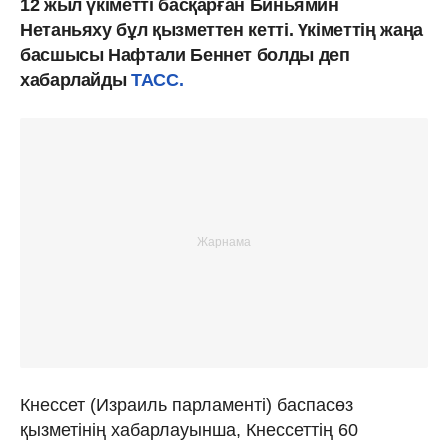
12 жыл үкіметті басқарған Биньямин
Нетаньяху бұл қызметтен кетті. Үкіметтің жаңа
басшысы Нафтали Беннет болды деп
хабарлайды
ТАСС.
Кнессет (Израиль парламенті) баспасөз
қызметінің хабарлауынша, Кнессеттің 60