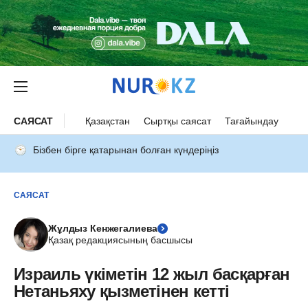
САЯСАТ
Қазақстан
Сыртқы саясат
Тағайындау
Бізбен бірге қатарынан болған күндеріңіз
САЯСАТ
Жұлдыз Кенжегалиева
Қазақ редакциясының басшысы
Израиль үкіметін 12 жыл басқарған
Нетаньяху қызметінен кетті