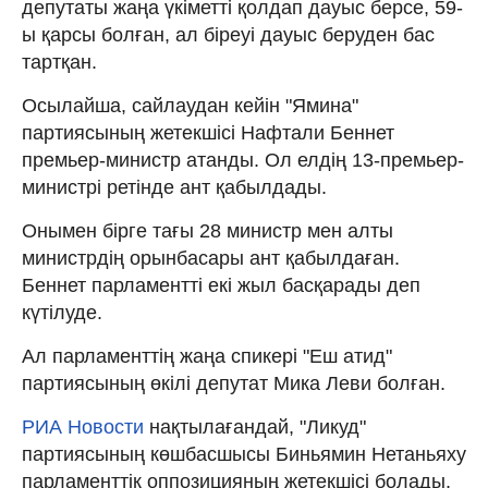
депутаты жаңа үкіметті қолдап дауыс берсе, 59-
ы қарсы болған, ал біреуі дауыс беруден бас
тартқан.
Осылайша, сайлаудан кейін "Ямина"
партиясының жетекшісі Нафтали Беннет
премьер-министр атанды. Ол елдің 13-премьер-
министрі ретінде ант қабылдады.
Онымен бірге тағы 28 министр мен алты
министрдің орынбасары ант қабылдаған.
Беннет парламентті екі жыл басқарады деп
күтілуде.
Ал парламенттің жаңа спикері "Еш атид"
партиясының өкілі депутат Мика Леви болған.
РИА Новости
нақтылағандай, "Ликуд"
партиясының көшбасшысы Биньямин Нетаньяху
парламенттік оппозицияның жетекшісі болады.