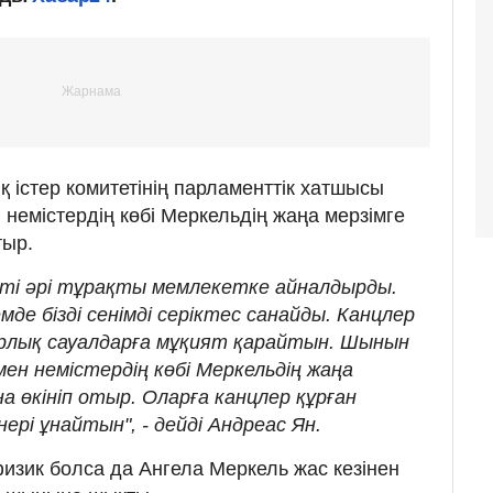
 істер комитетінің парламенттік хатшысы
немістердің көбі Меркельдің жаңа мерзімге
тыр.
ті әрі тұрақты мемлекетке айналдырды.
емде бізді сенімді серіктес санайды. Канцлер
арлық сауалдарға мұқият қарайтын. Шынын
ен немістердің көбі Меркельдің жаңа
 өкініп отыр. Оларға канцлер құрған
ері ұнайтын", - дейді Андреас Ян.
физик болса да Ангела Меркель жас кезінен