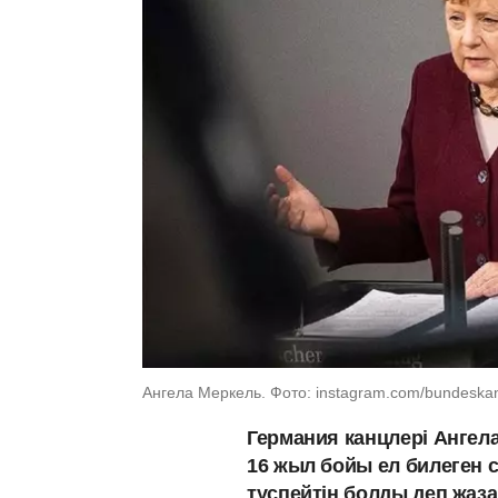
Ангела Меркель. Фото: instagram.com/bundeskan
Германия канцлері Ангел
16 жыл бойы ел билеген с
түспейтін болды деп жаз