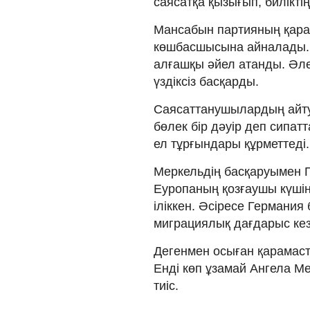
саясатқа қызығып, билікт
Мансабын партияның қара
көшбасшысына айналады. 
алғашқы әйел атанды. Әлем
үздіксіз басқарды.
Саясаттанушылардың айту
бөлек бір дәуір деп сипа
ел тұрғындары құрметтеді
Меркельдің басқаруымен Г
Еуропаның қозғаушы күшін
іліккен. Әсіресе Германия
миграциялық дағдарыс кез
Дегенмен осыған қарамаста
Енді көп ұзамай Ангела Ме
тиіс.