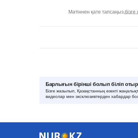
Мәтіннен қате тапсаңыз,
бізге
Барлығын бірінші болып біліп оты
Бізге жазылып, Қазақстанның өзекті жаңалық
видеолар мен эксклюзивтерден хабардар бо