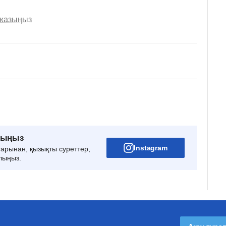
 жазыңыз
рыңыз
Instagram
тарынан, қызықты суреттер,
лыңыз.