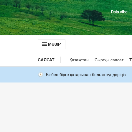
МӘЗІР
САЯСАТ
Қазақстан
Сыртқы саясат
Т
Бізбен бірге қатарынан болған күндеріңіз