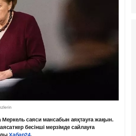
zlerin
а Меркель саяси мансабын аяқтауға жақын.
аясаткер бесінші мерзімде сайлауға
ады
Хабар24
.