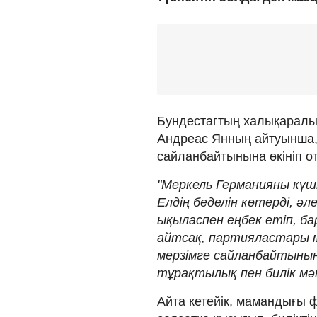
Бундестагтың халықаралық
Андреас Янның айтуынша, 
сайланбайтынына өкініп о
"Меркель Германияны күш
Елдің беделін көтерді, әл
ықыласпен еңбек етіп, б
айтсақ, партияластары м
мерзімге сайланбайтынына
тұрақтылық пен билік мән
Айта кетейік, мамандығы 