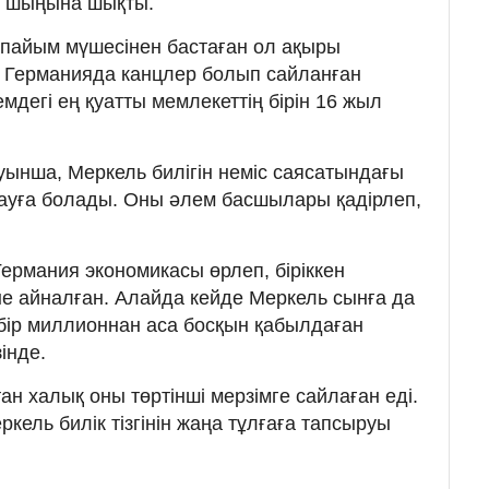
ің шыңына шықты.
пайым мүшесінен бастаған ол ақыры
Германияда канцлер болып сайланған
дегі ең қуатты мемлекеттің бірін 16 жыл
ынша, Меркель билігін неміс саясатындағы
ттауға болады. Оны әлем басшылары қадірлеп,
.
ермания экономикасы өрлеп, біріккен
е айналған. Алайда кейде Меркель сынға да
 бір миллионнан аса босқын қабылдаған
інде.
н халық оны төртінші мерзімге сайлаған еді.
ркель билік тізгінін жаңа тұлғаға тапсыруы