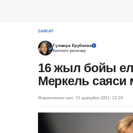
САЯСАТ
Гүлмира Ерубаева
Контент-ресечер
16 жыл бойы ел
Меркель саяси 
Жарияланған күні:
21 қыркүйек 2021, 22:29