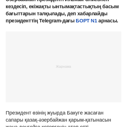
кездесіп,
екіжақты ынтымақтастықтың басым
бағыттарын талқылады, деп хабарлайды
президенттің Telegram-дағы
БОРТ N1
арнасы.
Президент өзінің жуырда Бакуге жасаған
сапары қазақ-әзербайжан қарым-қатынасын
жаңа деңгейге көтергенін атап өтті.