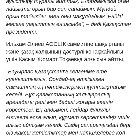
ауыстыру туралы айттық. Елордамызда оған
лайықты орын бар деп санаймын. Мұндай
орын табылды. Мен оны мақұлдадым. Ендігі
мәселе уақыттың еншісінде", – деді Қазақстан
президенті.
Ильхам Әлиев АӨСШК саммитіне шақырғаны
және қазақ халқының дәстүрлі қонақжайлығы
үшін Қасым-Жомарт Тоқаевқа алғысын айтты.
"Бауырлас Қазақстанға келгеніме өте
қуаныштымын. Сондай-ақ өткізілген
саммиттің оң нәтижелерімен құттықтағым
келеді. Бұл Қазақстанның халықаралық
аренадағы рөлі мен беделі жоғары екенін
көрсетеді. Ең алдымен, Гейдар Әлиұлы
Әлиевті еске алып, құрмет көрсеткеніңіз үшін
алғыс айтқым келеді. Сіздің сапарыңыздан бері
біз жақсы жетістіктер мен нәтижелерге қол