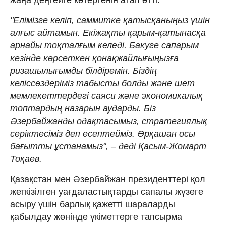
"Елімізге келіп, саммитке қатысқаныңыз үшін
алғыс айтамын. Екіжақты қарым-қатынасқа
арнайы тоқталғым келеді. Бакуге сапарым
кезінде көрсеткен қонақжайлығыңызға
ризашылығымды білдіремін. Біздің
келіссөздеріміз табысты болды және шет
мемлекеттердегі саяси және экономикалық
топтардың назарын аударды. Біз
Әзербайжанды одақтасымыз, стратегиялық
серіктесіміз деп есептейміз. Әрқашан осы
бағытты ұстанамыз", – деді Қасым-Жомарт
Тоқаев.
Қазақстан мен Әзербайжан президенттері қол
жеткізілген уағдаластықтарды сапалы жүзеге
асыру үшін барлық қажетті шараларды
қабылдау жөнінде үкіметтерге тапсырма