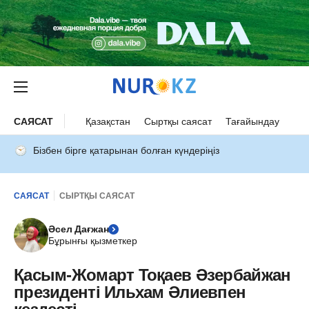
САЯСАТ
Қазақстан
Сыртқы саясат
Тағайындау
Бізбен бірге қатарынан болған күндеріңіз
САЯСАТ
СЫРТҚЫ САЯСАТ
Әсел Дағжан
Бұрынғы қызметкер
Қасым-Жомарт Тоқаев Әзербайжан
президенті Ильхам Әлиевпен