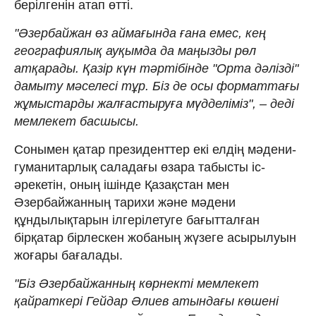
берілгенін атап өтті.
"Әзербайжан өз аймағында ғана емес, кең
географиялық ауқымда да маңызды рөл
атқарады. Қазір күн тәртібінде "Орта дәлізді"
дамыту мәселесі тұр. Біз де осы форматтағы
жұмыстарды жалғастыруға мүдделіміз", – деді
мемлекет басшысы.
Сонымен қатар президенттер екі елдің мәдени-
гуманитарлық саладағы өзара табысты іс-
әрекетін, оның ішінде Қазақстан мен
Әзербайжанның тарихи және мәдени
құндылықтарын ілгерілетуге бағытталған
бірқатар бірлескен жобаның жүзеге асырылуын
жоғары бағалады.
"Біз Әзербайжанның көрнекті мемлекет
қайраткері Гейдар Әлиев атындағы көшені