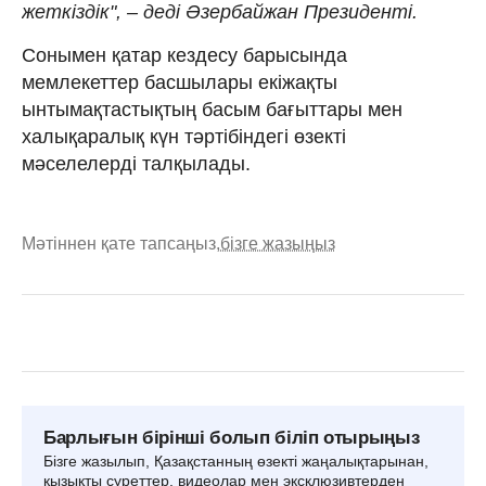
жеткіздік", – деді Әзербайжан Президенті.
Сонымен қатар кездесу барысында
мемлекеттер басшылары екіжақты
ынтымақтастықтың басым бағыттары мен
халықаралық күн тәртібіндегі өзекті
мәселелерді талқылады.
Мәтіннен қате тапсаңыз,
бізге жазыңыз
Барлығын бірінші болып біліп отырыңыз
Бізге жазылып, Қазақстанның өзекті жаңалықтарынан,
қызықты суреттер, видеолар мен эксклюзивтерден