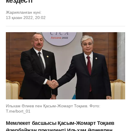
кездесті
Жарияланған күні:
13 қазан 2022, 20:02
Ильхам Әлиев пен Қасым-Жомарт Тоқаев. Фото:
Т.me/bort_01
Мемлекет басшысы Қасым-Жомарт Тоқаев
Әзербайжан президенті Ильхам Әлиевпен