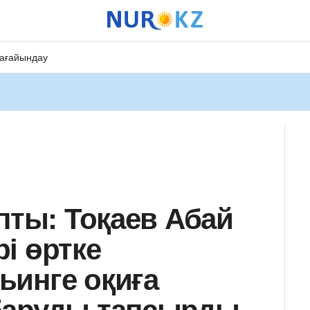
ағайындау
пты: Тоқаев Абай
і өртке
ьинге оқиға