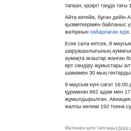
тапқан, қазіргі таңда тағы 
Айта кетейік, бұған дейі
қызметкерімен байланыс үз
жатқанын
хабарлаған едік
.
Еске сала кетсек, 8 маус
шаруашылығының аумағын
аумақта ағаштар жанған б
өрт сөндіру жұмыстары ал
шамамен 30 мың гектарды
9 маусым күні сағат 16:00
құрамнан 662 адам мен 177
жұмылдырылған. Авиациялы
жалпы көлемі 192 тонна с
Мәтіннен қате тапсаңыз,
бізге