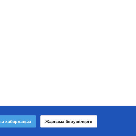
лы хабарлаңыз
Жарнама берушілерге