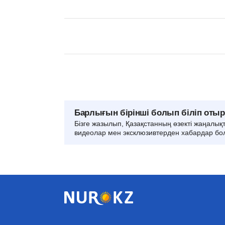
Барлығын бірінші болып біліп оты
Бізге жазылып, Қазақстанның өзекті жаңалық
видеолар мен эксклюзивтерден хабардар бо