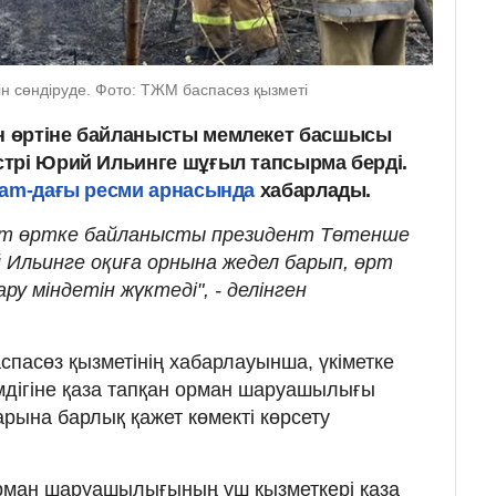
н сөндіруде. Фото: ТЖМ баспасөз қызметі
 өртіне байланысты мемлекет басшысы
трі Юрий Ильинге шұғыл тапсырма берді.
ram-дағы ресми арнасында
хабарлады.
ат өртке байланысты президент Төтенше
 Ильинге оқиға орнына жедел барып, өрт
у міндетін жүктеді", - делінген
спасөз қызметінің хабарлауынша, үкіметке
дігіне қаза тапқан орман шаруашылығы
рына барлық қажет көмекті көрсету
орман шаруашылығының үш қызметкері қаза