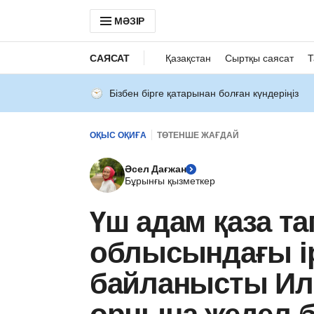
МӘЗІР
САЯСАТ
Қазақстан
Сыртқы саясат
Т
Бізбен бірге қатарынан болған күндеріңіз
ОҚЫС ОҚИҒА
ТӨТЕНШЕ ЖАҒДАЙ
Әсел Дағжан
Бұрынғы қызметкер
Үш адам қаза та
облысындағы ір
байланысты Ил