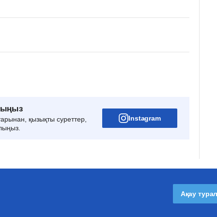
рыңыз
Instagram
тарынан, қызықты суреттер,
лыңыз.
Ақау тура