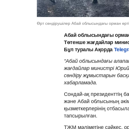
Өрт сөндірушілер Абай облысындағы орман өрті
Абай облысындағы орман
Төтенше жағдайлар минис
Бұл туралы Ақорда
Teleg
"Абай облысындағы алап
жағдайлар министрі Юрий
сөндіру жұмыстарын басқар
хабарламада.
Сондай-ақ президенттің ба
және Абай облысының әкім
қызметкерлерінің отбасыла
тапсырылған.
ТЖМ мәліметіне сәйкес, 