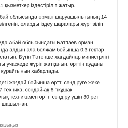
11 қызметкер іздестіріліп жатыр.
н Абай облысында орман шаруашылығының 14
ілгенін, оларды іздеу шаралары жүргізіліп
ымда Абай облысындағы Батпаев орман
да алдын ала болжам бойынша 0,3 гектар
олатын. Бүгін Төтенше жағдайлар министрлігі
ты учаскеде жүріп жатқанын, өрттің ауданы
 құрайтынын хабарлады.
-дегі жағдай бойынша өртті сөндіруге жеке
 техника, сондай-ақ 6 тікұшақ
қ техникамен өртті сөндіру үшін 80 рет
у шашылған.
 жазыңыз