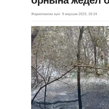
орнына жедел 
Жарияланған күні:
9 маусым 2023, 18:24