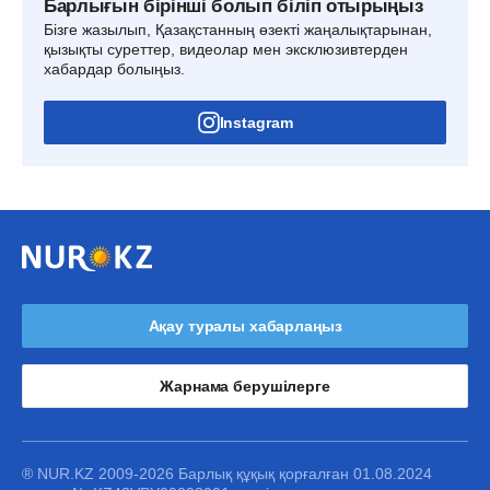
Барлығын бірінші болып біліп отырыңыз
Бізге жазылып, Қазақстанның өзекті жаңалықтарынан,
қызықты суреттер, видеолар мен эксклюзивтерден
хабардар болыңыз.
Instagram
Ақау туралы хабарлаңыз
Жарнама берушілерге
® NUR.KZ 2009-2026 Барлық құқық қорғалған 01.08.2024