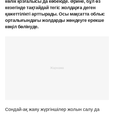
көлік қозғалысы да көбеюде. Әрине, бұл өз
кезегінде тақтайдай тегіс жолдарға деген
қажеттілікті арттырады. Осы мақсатта облыс
орталығындағы жолдарды жөндеуге ерекше
көңіл бөлінуде.
Сондай-ақ жаяу жүргіншілер жолын салу да