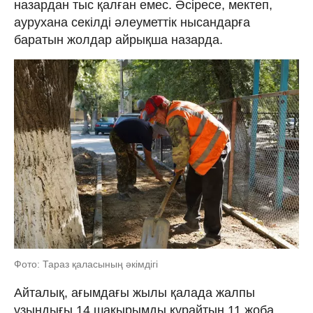
назардан тыс қалған емес. Әсіресе, мектеп,
аурухана секілді әлеуметтік нысандарға
баратын жолдар айрықша назарда.
Фото: Тараз қаласының әкімдігі
Айталық, ағымдағы жылы қалада жалпы
ұзындығы 14 шақырымды құрайтын 11 жоба