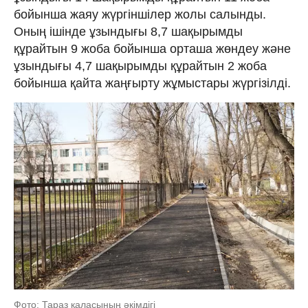
бойынша жаяу жүргіншілер жолы салынды.
Оның ішінде ұзындығы 8,7 шақырымды
құрайтын 9 жоба бойынша орташа жөндеу және
ұзындығы 4,7 шақырымды құрайтын 2 жоба
бойынша қайта жаңғырту жұмыстары жүргізілді.
Фото: Тараз қаласының әкімдігі