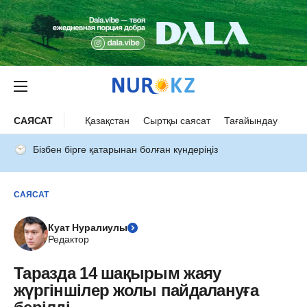
САЯСАТ
Қазақстан
Сыртқы саясат
Тағайындау
Бізбен бірге қатарынан болған күндеріңіз
САЯСАТ
Куат Нуралиулы
Редактор
Таразда 14 шақырым жаяу
жүргіншілер жолы пайдалануға