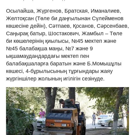
Осылайша, Жүргенов, Братская, Иманалиев,
Желтоқсан (Төле би даңғылынан Сүлейменов
көшесіне дейін), Сәтпаев, Қосанов, Сәрсенбаев,
Саңырақ батыр, Шостакович, Жамбыл – Төле
би көшелерінің қиылысы, №45 мектеп және
№45 балабақша маңы, №7 және 9
ықшамаудандардағы мектеп пен
балабақшаларға баратын және Б.Момышұлы
көшесі, 4-бұрылысының тұрғындары жаяу
жүргіншілер жолының игілігін сезінуде.