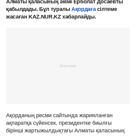
Алматы қаласының әкімі Ерболат Досаевты
қабылдады. Бұл туралы
Ақордаға
сілтеме
жасаған KAZ.NUR.KZ хабарлайды.
Ақорданың ресми сайтында жарияланған
ақпаратқа сүйенсек, президентке биылғы
бірінші жартыжылдықтағы Алматы қаласының