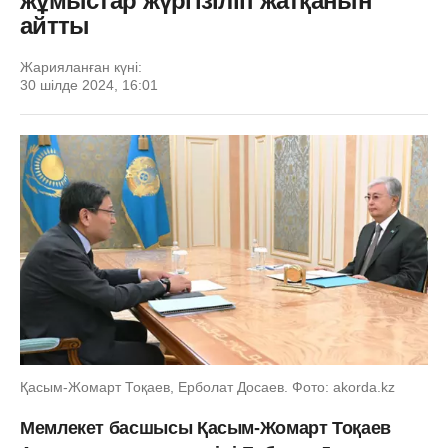
жұмыстар жүргізіліп жатқанын
айтты
Жарияланған күні:
30 шілде 2024, 16:01
Қасым-Жомарт Тоқаев, Ерболат Досаев. Фото: akorda.kz
Мемлекет басшысы Қасым-Жомарт Тоқаев