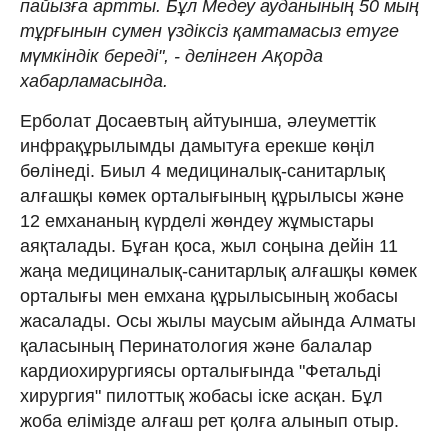
пайызға артты. Бұл Медеу ауданының 50 мың
тұрғынын сумен үздіксіз қамтамасыз етуге
мүмкіндік береді", - делінген Ақорда
хабарламасында.
Ерболат Досаевтың айтуынша, әлеуметтік
инфрақұрылымды дамытуға ерекше көңіл
бөлінеді. Биыл 4 медициналық-санитарлық
алғашқы көмек орталығының құрылысы және
12 емхананың күрделі жөндеу жұмыстары
аяқталады. Бұған қоса, жыл соңына дейін 11
жаңа медициналық-санитарлық алғашқы көмек
орталығы мен емхана құрылысының жобасы
жасалады. Осы жылы маусым айында Алматы
қаласының Перинатология және балалар
кардиохирургиясы орталығында "Фетальді
хирургия" пилоттық жобасы іске асқан. Бұл
жоба елімізде алғаш рет қолға алынып отыр.