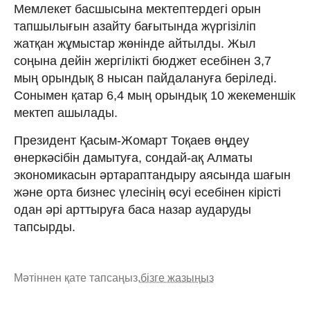
Мемлекет басшысына мектептердегі орын
тапшылығын азайту бағытында жүргізіліп
жатқан жұмыстар жөнінде айтылды. Жыл
соңына дейін жергілікті бюджет есебінен 3,7
мың орындық 8 нысан пайдалануға беріледі.
Сонымен қатар 6,4 мың орындық 10 жекеменшік
мектеп ашылады.
Президент Қасым-Жомарт Тоқаев өңдеу
өнеркәсібін дамытуға, сондай-ақ Алматы
экономикасын әртараптандыру аясында шағын
және орта бизнес үлесінің өсуі есебінен кірісті
одан әрі арттыруға баса назар аударуды
тапсырды.
Мәтіннен қате тапсаңыз,
бізге жазыңыз