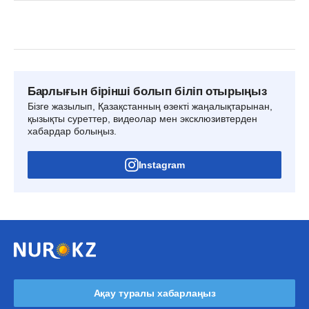
Барлығын бірінші болып біліп отырыңыз
Бізге жазылып, Қазақстанның өзекті жаңалықтарынан,
қызықты суреттер, видеолар мен эксклюзивтерден
хабардар болыңыз.
Instagram
Ақау туралы хабарлаңыз