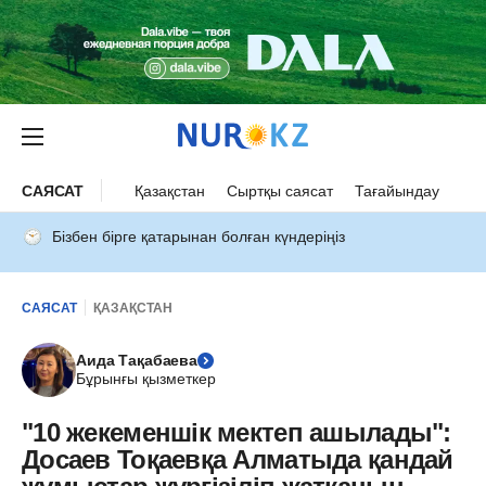
САЯСАТ
Қазақстан
Сыртқы саясат
Тағайындау
Бізбен бірге қатарынан болған күндеріңіз
САЯСАТ
ҚАЗАҚСТАН
Аида Тақабаева
Бұрынғы қызметкер
"10 жекеменшік мектеп ашылады":
Досаев Тоқаевқа Алматыда қандай