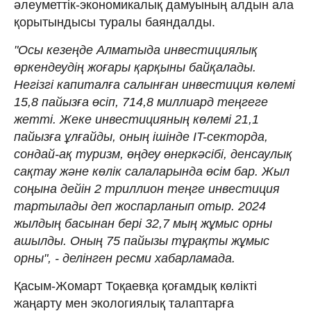
әлеуметтік-экономикалық дамуының алдын ала
қорытындысы туралы баяндалды.
"Осы кезеңде Алматыда инвестициялық
өркендеудің жоғары қарқыны байқалады.
Негізгі капиталға салынған инвестиция көлемі
15,8 пайызға өсіп, 714,8 миллиард теңгеге
жетті. Жеке инвестицияның көлемі 21,1
пайызға ұлғайды, оның ішінде IT-секторда,
сондай-ақ туризм, өңдеу өнеркәсібі, денсаулық
сақтау және көлік салаларында өсім бар. Жыл
соңына дейін 2 триллион теңге инвестиция
тартылады деп жоспарланып отыр. 2024
жылдың басынан бері 32,7 мың жұмыс орны
ашылды. Оның 75 пайызы тұрақты жұмыс
орны", - делінген ресми хабарламада.
Қасым-Жомарт Тоқаевқа қоғамдық көлікті
жаңарту мен экологиялық талаптарға