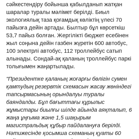
сәйкестендіру бойынша қабылданып жатқан
шаралар туралы мәлімет берілді. Биыл
экологиялық таза қоғамдық көліктің үлесі 70
пайызға дейін артады. Былтыр бұл көрсеткіш
53,7 пайыз болған. Жергілікті бюджет есебінен
жыл соңына дейін газбен жүретін 600 автобус,
100 электрлі автобус, 112 троллейбус сатып
алынады. Сондай-ақ қаланың троллейбус паркі
толығымен жаңартылады.
"Президентке қаланың жоғарғы бөлігін сумен
қамтудың резервтік схемасын жасау жөніндегі
тапсырмасының орындалуы туралы
баяндалды. Бұл бағыттағы құрылыс
жұмыстары биылғы шілде айында аяқталып, 6
жаңа ұңғыма және 1,5 шақырым
магистральдық құбыр пайдалануға берілді.
Нәтижесінде қосымша схеманың қуаты 60