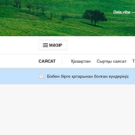
МӘЗІР
САЯСАТ
Қазақстан
Сыртқы саясат
Т
Бізбен бірге қатарынан болған күндеріңіз