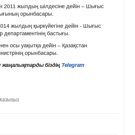
 2011 жылдың шілдесіне дейін – Шығыс
тығының орынбасары.
014 жылдың қыркүйегіне дейін - Шығыс
ер департаментінің бастығы.
ен осы уақытқа дейін – Қазақстан
инистрінің орынбасары.
 жаңалықтарды біздің
Telegram
 жазыңыз