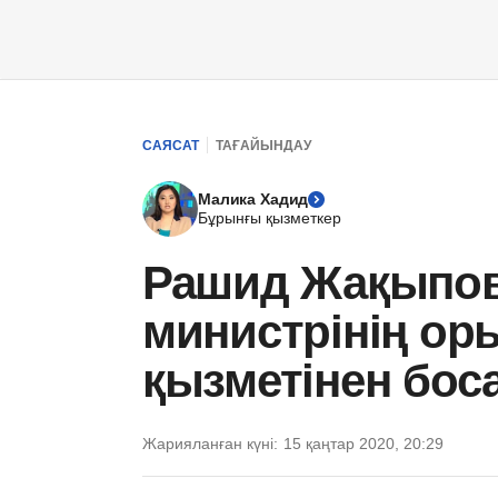
САЯСАТ
ТАҒАЙЫНДАУ
Малика Хадид
Бұрынғы қызметкер
Рашид Жақыпов 
министрінің о
қызметінен бо
Жарияланған күні:
15 қаңтар 2020, 20:29