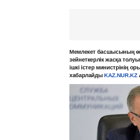
Мемлекет басшысының ө
зейнеткерлік жасқа толу
ішкі істер министрінің 
хабарлайды
KAZ.NUR.KZ