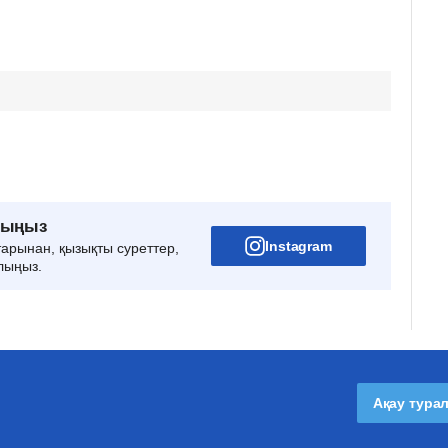
рыңыз
Instagram
тарынан, қызықты суреттер,
лыңыз.
Ақау тура