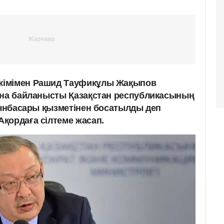
кімімен Рашид Тауфикұлы Жақыпов
ына байланысты Қазақстан республикасының
орынбасары қызметінен босатылды деп
Ақордаға сілтеме жасап.