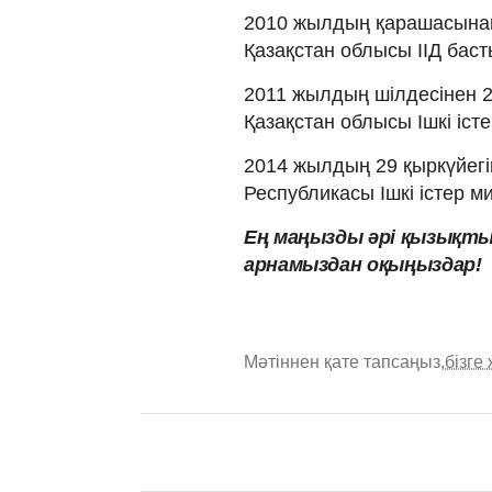
2010 жылдың қарашасынан
Қазақстан облысы ІІД бас
2011 жылдың шілдесінен 2
Қазақстан облысы Ішкі іст
2014 жылдың 29 қыркүйегін
Республикасы Ішкі істер м
Ең маңызды әрі қызықты
арнамыздан оқыңыздар!
Мәтіннен қате тапсаңыз,
бізге