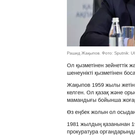
Рашид Жақыпов. Фото: Sputnik: 
Ол қызметінен зейнеттік 
шенеунікті қызметінен бос
Жақыпов 1959 жылы жетін
келген. Ол қазақ және орыс 
мамандығы бойынша жоғары
Өз еңбек жолын ол осыдан
1981 жылдың қазанынан 
прокуратура органдарында