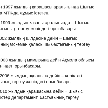
н 1997 жылдың қарашасы аралығында Шығыс
 МТК-да жұмыс істеген.
 1999 жылдың қазаны аралығында – Шығыс
тығының тергеу жөніндегі орынбасары.
002 жылдың шілдесіне дейін – Шығыс
-ның Өскемен қаласы ІІБ бастығының тергеу
2003 жылдың мамырына дейін Ақмола облысы
ніндегі орынбасары.
006 жылдың ақпанына дейін – көліктегі
ғының тергеу жөніндегі орынбасары.
010 жылдың қарашасына дейін – Шығыс
 істер департаменті бастығының тергеу