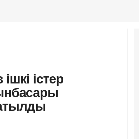
ішкі істер
рынбасары
сатылды