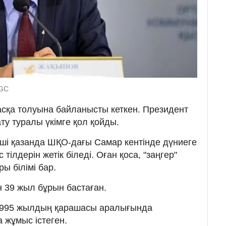
UGC
жасқа толуына байланысты кеткен. Президент
ату туралы үкімге қол қойды.
ші қазанда ШҚО-дағы Самар кентінде дүниеге
тілдерін жетік біледі. Оған қоса, "заңгер"
 білімі бар.
 39 жыл бұрын бастаған.
1995 жылдың қарашасы аралығында
 жұмыс істеген.