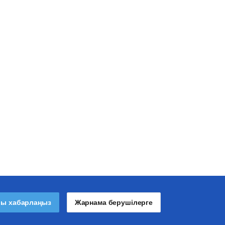
лы хабарлаңыз
Жарнама берушілерге