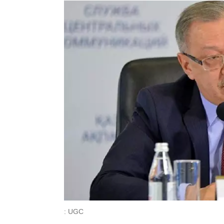
: UGC