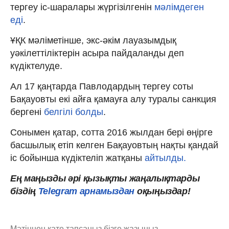
тергеу іс-шаралары жүргізілгенін
мәлімдеген
еді
.
ҰҚК мәліметінше, экс-әкім лауазымдық
уәкілеттіліктерін асыра пайдаланды деп
күдіктелуде.
Ал 17 қаңтарда Павлодардың тергеу соты
Бақауовты екі айға қамауға алу туралы санкция
бергені
белгілі болды
.
Сонымен қатар, сотта 2016 жылдан бері өңірге
басшылық етіп келген Бақауовтың нақты қандай
іс бойынша күдіктеліп жатқаны
айтылды.
Ең маңызды әрі қызықты жаңалықтарды
біздің
Telegram арнамыздан
оқыңыздар!
Мәтіннен қате тапсаңыз,
бізге жазыңыз