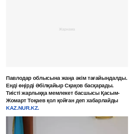
Павлодар облысына жаңа әкім тағайындалды.
Енді өңірді Әбілқайыр Сқақов басқарады.
Тиісті жарлыққа мемлекет басшысы Қасым-
Жомарт Тоқаев қол қойған деп хабарлайды
KAZ.NUR.KZ.