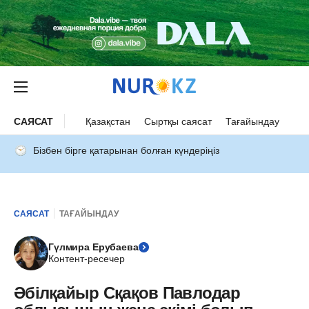
САЯСАТ
Қазақстан
Сыртқы саясат
Тағайындау
Бізбен бірге қатарынан болған күндеріңіз
САЯСАТ
ТАҒАЙЫНДАУ
Гүлмира Ерубаева
Контент-ресечер
Әбілқайыр Сқақов Павлодар