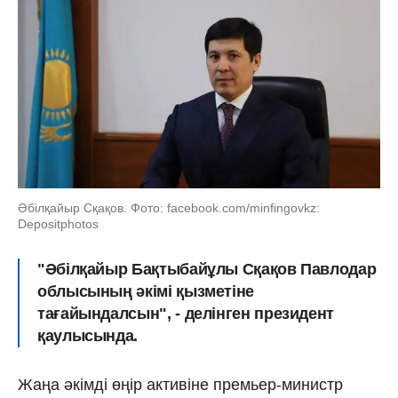
Әбілқайыр Сқақов. Фото: facebook.com/minfingovkz:
Depositphotos
"Әбілқайыр Бақтыбайұлы Сқақов Павлодар
облысының әкімі қызметіне
тағайындалсын", - делінген президент
қаулысында.
Жаңа әкімді өңір активіне премьер-министр