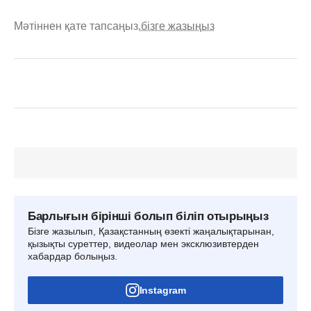
Мәтіннен қате тапсаңыз,
бізге жазыңыз
Барлығын бірінші болып біліп отырыңыз
Бізге жазылып, Қазақстанның өзекті жаңалықтарынан,
қызықты суреттер, видеолар мен эксклюзивтерден
хабардар болыңыз.
Instagram