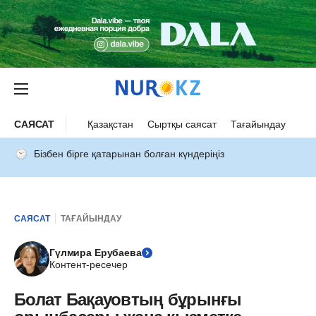
САЯСАТ
Қазақстан
Сыртқы саясат
Тағайындау
Бізбен бірге қатарынан болған күндеріңіз
САЯСАТ
ТАҒАЙЫНДАУ
Гүлмира Ерубаева
Контент-ресечер
Болат Бақауовтың бұрынғы