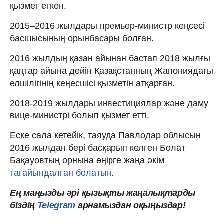
қызмет еткен.
2015–2016 жылдары премьер-министр кеңсесі
басшысының орынбасары болған.
2016 жылдың қазан айынан бастап 2018 жылғы
қаңтар айына дейін Қазақстанның Жапониядағы
елшілігінің кеңесшісі қызметін атқарған.
2018-2019 жылдары инвестициялар және даму
вице-министрі болып қызмет етті.
Еске сала кетейік, таяуда Павлодар облысын
2016 жылдан бері басқарып келген Болат
Бақауовтың орнына өңірге жаңа әкім
тағайындалған болатын
.
Ең
маңызды
әрі
қызықты
жаңалықтарды
біздің
Telegram
арнамыздан оқыңыздар!