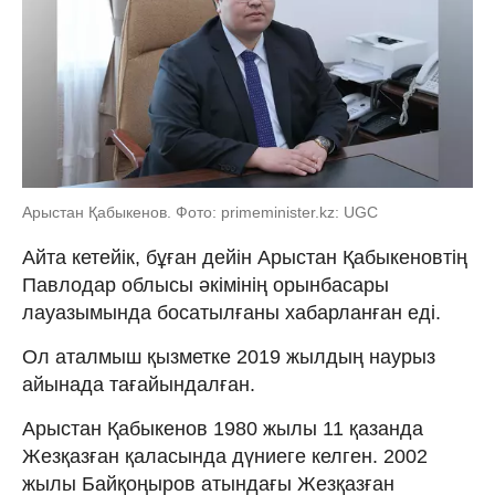
Арыстан Қабыкенов. Фото: primeminister.kz: UGC
Айта кетейік, бұған дейін Арыстан Қабыкеновтің
Павлодар облысы әкімінің орынбасары
лауазымында босатылғаны хабарланған еді.
Ол аталмыш қызметке 2019 жылдың наурыз
айынада тағайындалған.
Арыстан Қабыкенов 1980 жылы 11 қазанда
Жезқазған қаласында дүниеге келген. 2002
жылы Байқоңыров атындағы Жезқазған