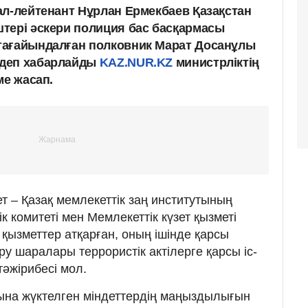
ал-лейтенант Нұрлан Ермекбаев Қазақстан
тері әскери полиция бас басқармасы
тағайындалған полковник Марат Досанұлы
 деп хабарлайды
KAZ.NUR.KZ
министрліктің
ме жасап.
 – Қазақ мемлекеттік заң институтының
дік комитеті мен Мемлекеттік күзет қызметі
қызметтер атқарған, оның ішінде қарсы
ру шаралары террористік актілерге қарсы іс-
әжірибесі мол.
ына жүктелген міндеттердің маңыздылығын