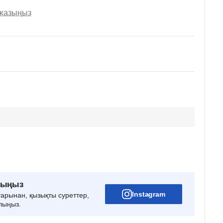
 жазыңыз
рыңыз
Instagram
тарынан, қызықты суреттер,
лыңыз.