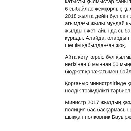
қатысты қылмыстар саны т
6 сыбайлас жемқорлық қы
2018 жылға дейін бұл сан 
ағымдағы жылы мұндай қы
жылдың жеті айында сыба
құрады. Алайда, олардың к
шешім қабылданған жоқ.
Айта кету керек, бұл қыл
негізінен 6 мыңнан 50 мың
бюджет қаражатымен байл
Қорғаныс министрлігінде қ
нөлдік төзімділікті тәрби
Министр 2017 жылдың қаза
полиция бас басқармасыны
шыққан полковник Бауыржа