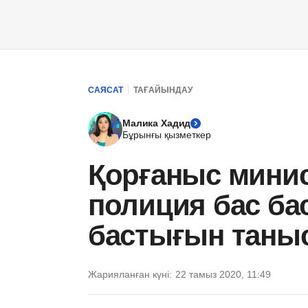
САЯСАТ
ТАҒАЙЫНДАУ
Малика Хадид
Бұрынғы қызметкер
Қорғаныс минис
полиция бас б
бастығын тан
Жарияланған күні:
22 тамыз 2020, 11:49