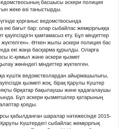
 ведомствосының басшысы әскери полиция
ын жеке өзі таныстырды.
бүгінде қорғаныс ведомствосында
 екі бағыт бар: олар сыбайлас жемқорлыққа
 қауіпсіздігін қамтамасыз ету. Бұл міндеттер
а жүктелген». Өткен жылы әскери полиция бас
да екі жаңа басқарма құрылды. Оларға
сы іс-қимыл және әскери қызмет
бақылау жөніндегі міндеттер жүктелген.
сқа күштік ведомстволардан айырмашылығы,
уіпсіздік қызметі жоқ, бірақ Қарулы Күштер
сияқты бірқатар бақылаушы және қадағалаушы
рында. Бұл әскери қызметшілер қатарының
талаптар қояды.
рсы қабылданған шаралар нәтижесінде 2015-
Қарулы Күштердегі сыбайлас жемқорлық