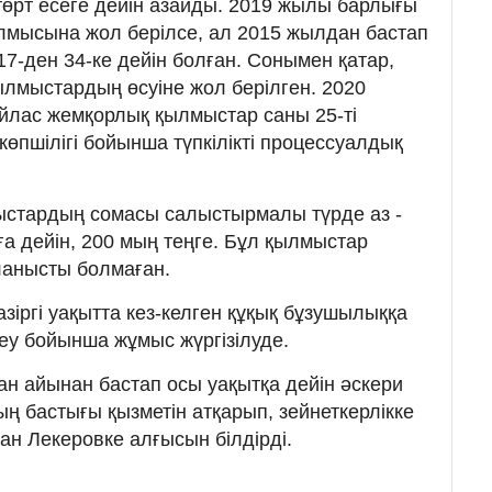
өрт есеге дейін азайды. 2019 жылы барлығы
лмысына жол берілсе, ал 2015 жылдан бастап
17-ден 34-ке дейін болған. Сонымен қатар,
лмыстардың өсуіне жол берілген. 2020
йлас жемқорлық қылмыстар саны 25-ті
өпшілігі бойынша түпкілікті процессуалдық
мыстардың сомасы салыстырмалы түрде аз -
ға дейін, 200 мың теңге. Бұл қылмыстар
анысты болмаған.
азіргі уақытта кез-келген құқық бұзушылыққа
елеу бойынша жұмыс жүргізілуде.
н айынан бастап осы уақытқа дейін әскери
ң бастығы қызметін атқарып, зейнеткерлікке
н Лекеровке алғысын білдірді.