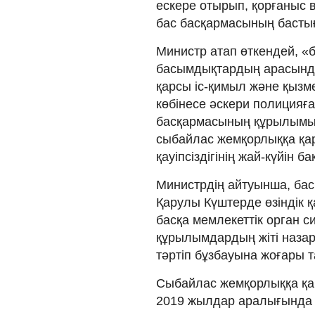
ескере отырып, қорғаныс
бас басқармасының бастығ
Министр атап өткендей, «
басымдықтардың арасында
қарсы іс-қимыл және қызмет
көбінесе әскери полицияғ
басқармасының құрылымын
сыбайлас жемқорлыққа қар
қауіпсіздігінің жай-күйін 
Министрдің айтуынша, ба
Қарулы Күштерде өзіндік қа
басқа мемлекеттік орган 
құрылымдардың жіті наза
тәртіп бұзбауына жоғары 
Сыбайлас жемқорлыққа қа
2019 жылдар аралығында 