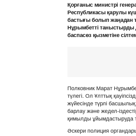
Қорғаныс министрі генер
Республикасы қарулы күш
бастығы болып жаңадан 
Нұрымбетті таныстырды
баспасөз қызметіне сілте
Полковник Марат Нұрымбет
түлегі. Ол Ұлттық қауіпсіз
жүйесінде түрлі басшылық 
барлау және жедел-іздесті
қимылды ұйымдастыруда т
Әскери полиция органдар