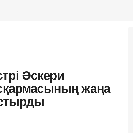
трі Әскери
асқармасының жаңа
ыстырды