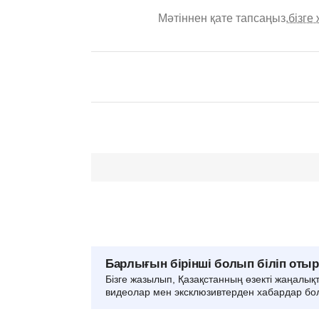
Мәтіннен қате тапсаңыз,
бізге
Барлығын бірінші болып біліп оты
Бізге жазылып, Қазақстанның өзекті жаңалық
видеолар мен эксклюзивтерден хабардар бо