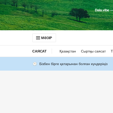
МӘЗІР
САЯСАТ
Қазақстан
Сыртқы саясат
Т
Бізбен бірге қатарынан болған күндеріңіз