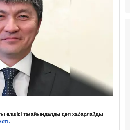
ғы елшісі тағайындалды деп хабарлайды
еті.