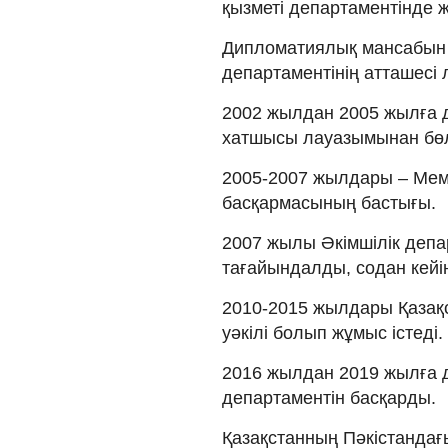
қызметі департаментінде
Дипломатиялық мансабын 
департаментінің атташесі
2002 жылдан 2005 жылға д
хатшысы лауазымынан бөлі
2005-2007 жылдары – Мемл
басқармасының бастығы.
2007 жылы Әкімшілік деп
тағайындалды, содан кейі
2010-2015 жылдары Қазақс
уәкілі болып жұмыс істеді.
2016 жылдан 2019 жылға д
департаментін басқарды.
Қазақстанның Пәкістандағ