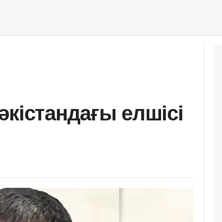
әкістандағы елшісі