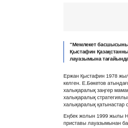
"Мемлекет басшысыны
Қыстафин Қазақстанның
лауазымына тағайындал
Ержан Қыстафин 1978 жыл
келген. Е.Бөкетов атындағ
халықаралық заңгер мама
халықаралық стратегиялық
халықаралық қатынастар с
Еңбек жолын 1999 жылы Н
приставы лауазымынан бас