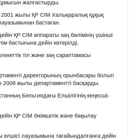
 жұмысын жалғастырды.
2001 жылы ҚР СІМ Халықаралық құқық
 лауазымынан бастаған.
ейін ҚР СІМ аппараты заң бөлімінің үшінші
м бастығына дейін көтерілді.
екеттік тіл және заң сараптамасы
артаменті директорының орынбасары болып
н 2009 жылы департаментті басқарды.
танның Бельгиядағы Елшілігінің кеңесші-
ейін ҚР СІМ Әкімшілік және бақылау
ы елшісі лауазымына тағайындалғанға дейін