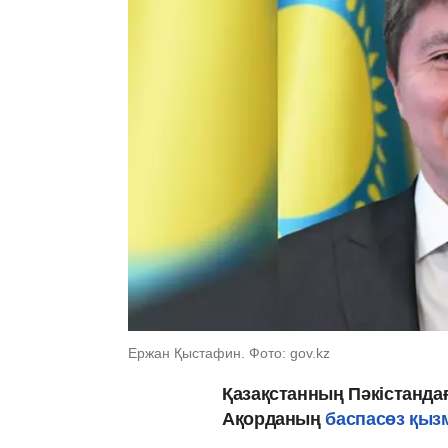
Ержан Қыстафин. Фото: gov.kz
Қазақстанның Пәкістанда
Ақордaның
баспасөз қызм