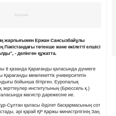
ң жарлығымен Ержан Сансызбайұлы
 Пәкістандағы төтенше және өкілетті елшісі
ды", - делінген құжатта.
ы 8 қазанда Қарағанды қаласында дүниеге
ы Қарағанды мемлекеттік университетін
ндығы бойынша бітірген. Еуропалық
 зерттеулер институтының (Брюссель қ.)
аласында магистр дәрежесіне ие.
ұр-Сұлтан қаласы Әділет басқармасының сот
тады, әрі қарай ҚР Қаржы министрлігінің Заң