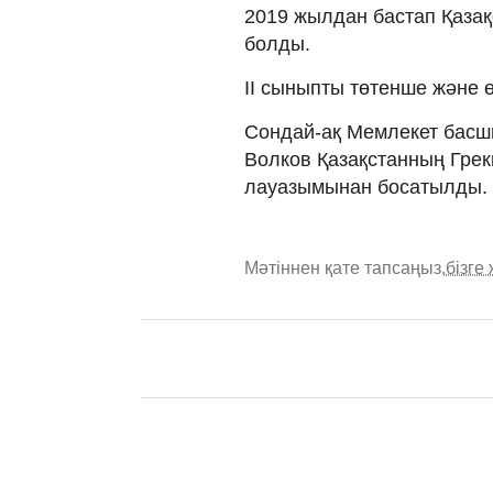
2019 жылдан бастап Қазақс
болды.
II сыныпты төтенше және ө
Сондай-ақ Мемлекет бас
Волков Қазақстанның Греки
лауазымынан босатылды.
Мәтіннен қате тапсаңыз,
бізге