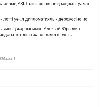
танның АҚШ-тағы елшілігінің кеңесші-уәкілі
кілетті уәкіл дипломатиялық дәрежесіне ие.
шысының жарлығымен Алексей Юрьевич
ядағы төтенше және өкілетті елшісі
 жазыңыз