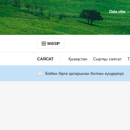
МӘЗІР
САЯСАТ
Қазақстан
Сыртқы саясат
Т
Бізбен бірге қатарынан болған күндеріңіз