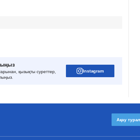
рыңыз
Instagram
тарынан, қызықты суреттер,
лыңыз.
Ақау тура