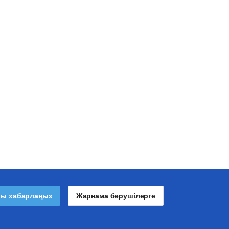
лы хабарлаңыз
Жарнама берушілерге