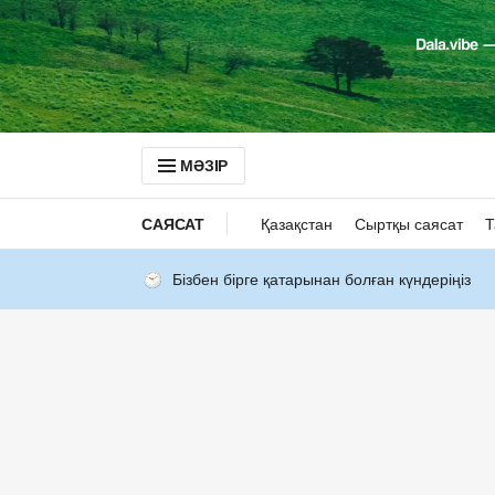
МӘЗІР
САЯСАТ
Қазақстан
Сыртқы саясат
Т
Бізбен бірге қатарынан болған күндеріңіз