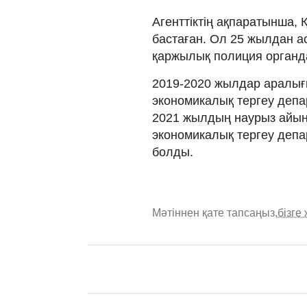
Агенттіктің ақпаратынша,
бастаған. Ол 25 жылдан ас
қаржылық полиция органда
2019-2020 жылдар аралы
экономикалық тергеу депар
2021 жылдың наурыз айын
экономикалық тергеу депа
болды.
Мәтіннен қате тапсаңыз,
бізге