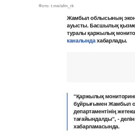
Фото: t.me/afm_rk
Жамбыл облысының эконо
ауысты. Басшылық қызме
туралы қаржылық монитори
каналында
хабарлады.
"Қаржылық мониторинг
бұйрығымен Жамбыл о
департаментінің жетек
тағайындалды", - делі
хабарламасында.