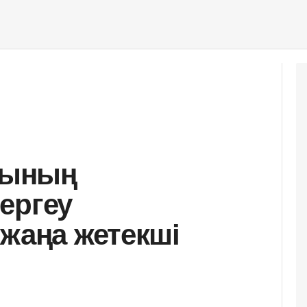
сының
ергеу
 жаңа жетекші