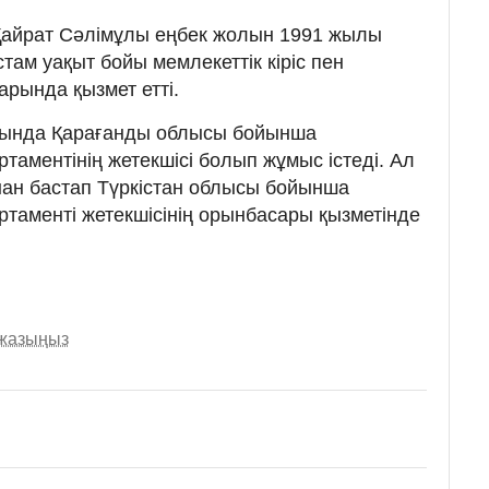
 Қайрат Сәлімұлы еңбек жолын 1991 жылы
там уақыт бойы мемлекеттік кіріс пен
рында қызмет етті.
ғында Қарағанды облысы бойынша
таментінің жетекшісі болып жұмыс істеді. Ал
ан бастап Түркістан облысы бойынша
ртаменті жетекшісінің орынбасары қызметінде
 жазыңыз