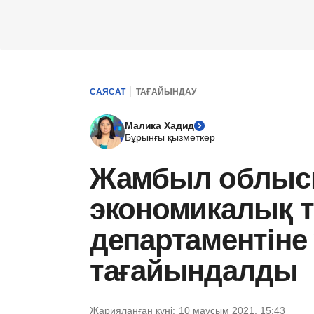
САЯСАТ
ТАҒАЙЫНДАУ
Малика Хадид
Бұрынғы қызметкер
Жамбыл облы
экономикалық т
департаментіне
тағайындалды
Жарияланған күні:
10 маусым 2021, 15:43