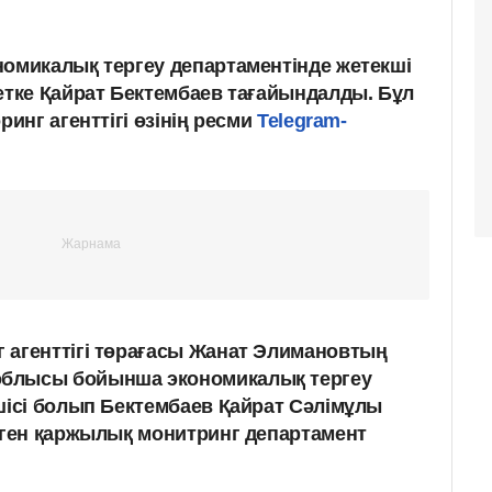
микалық тергеу департаментінде жетекші
тке Қайрат Бектембаев тағайындалды. Бұл
нг агенттігі өзінің ресми
Telegram-
 агенттігі төрағасы Жанат Элимановтың
блысы бойынша экономикалық тергеу
шісі болып Бектембаев Қайрат Сәлімұлы
нген қаржылық монитринг департамент