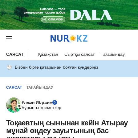
САЯСАТ
Қазақстан
Сыртқы саясат
Тағайындау
Бізбен бірге қатарынан болған күндеріңіз
САЯСАТ
ТАҒАЙЫНДАУ
Ұлжан Ибраим
Бұрынғы қызметкер
Тоқаевтың сынынан кейін Атырау
мұнай өңдеу зауытының бас