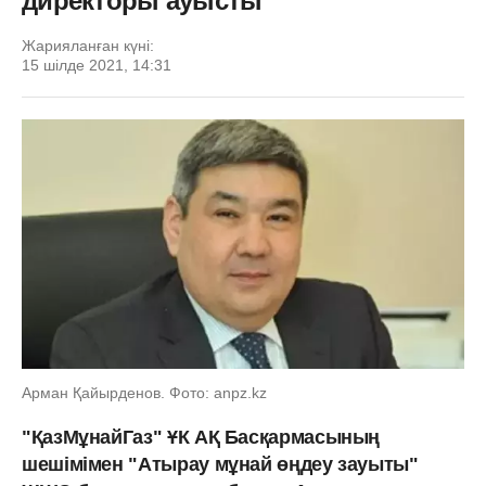
директоры ауысты
Жарияланған күні:
15 шілде 2021, 14:31
Арман Қайырденов. Фото: anpz.kz
"ҚазМұнайГаз" ҰК АҚ Басқармасының
шешімімен "Атырау мұнай өңдеу зауыты"