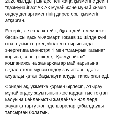
2020 жылдың шілдесінен жаңа қызметіне дейін
"ҚазМұнайГаз" ҰК АҚ мұнай және мұнай-xимия
өңдеу департаментінің директоры қызметін
атқарған.
Естеріңізге сала кетейік, бұған дейін мемлекет
басшысы Қасым-Жомарт Тоқаев 10 шілде күні
өткен үкіметтің кеңейтілген отырысында
энергетика министрлігі мен "Самұрық Қазына"
қорына, соның ішінде, "Қазмұнайгаз"
компаниясына жанар-жағар май нарығына
ықпал ететін мұнай өңдеу зауыттарындағы
ахуалды қатаң бақылауға алуды тапсырған еді.
Сондай-ақ, үкіметке қормен бірлесіп, Атырау
мұнай өңдеу зауытының жоспардан тыс тоқтап
қалуына байланысты жағдайға кінәлілерді
жауапқа тарту жөнінде шаралар қабылдауды
тапсырған болатын.