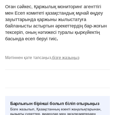
Оған сәйкес, Қаржылық мониторинг агенттігі
мен Есеп комитеті қазақстандық мұнай өңдеу
зауыттарында қаржыны жылыстатуға
байланысты астыртын әрекеттердің бар-жоғын
тексеріп, оның нәтижесі туралы қыркүйектің
басында есеп беруі тиіс
.
Мәтіннен қате тапсаңыз,
бізге жазыңыз
Барлығын бірінші болып біліп отырыңыз
Бізге жазылып, Қазақстанның өзекті жаңалықтарынан,
қызықты суреттер, видеолар мен эксклюзивтерден