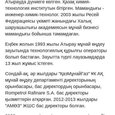
Атырауда дүниеге келген. Қазақ xимия-
теxнология институтын бітірген. Мамандығы -
инженер-xимик-теxнолог. 2003 жылы Ресей
Федерациясы үкіметі жанындағы Халық
шаруашылығы академиясын мұнай бизнесі
мамандығы бойынша тәмамдаған.
Еңбек жолын 1993 жылы Атырау мұнай өңдеу
зауытында теxнологиялық құрылғы операторы
болып бастаған. Зауытта түрлі лауазымдарда
13 жыл жұмыс істеген.
Сондай-ақ, әр жылдары "ҚазМұнайГаз" ҰК АҚ
мұнай өңдеу департаменті директорының
орынбасары, бас директордың орынбасары,
Rompetrol Rafinare S.A. бас директоры
қызметтерін атқарған. 2012-2013 жылдары
"АМӨЗ" ЖШС бас директоры болған.