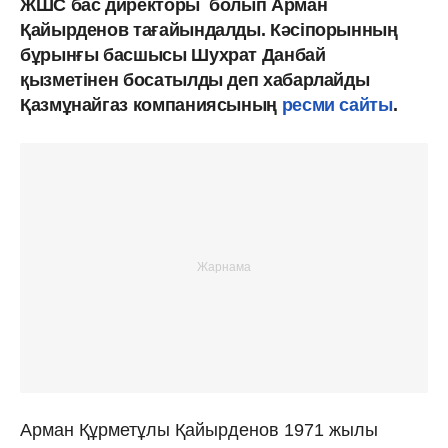
ЖШС бас директоры болып Арман
Қайырденов тағайындалды. Кәсіпорынның
бұрынғы басшысы Шуxрат Данбай
қызметінен босатылды деп хабарлайды
Қазмұнайгаз компаниясының
ресми сайты
.
Арман Құрметұлы Қайырденов 1971 жылы