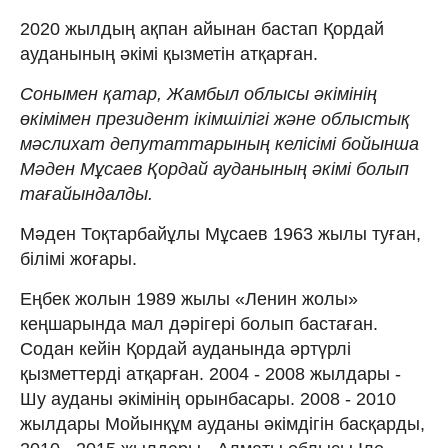
2020 жылдың ақпан айынан бастап Қордай
ауданының әкімі қызметін атқарған.
Сонымен қатар, Жамбыл облысы әкімінің
өкімімен президент ікімшілігі және облыстық
мәслихат депутаттарының келісімі бойынша
Мәден Мұсаев Қордай ауданының әкімі болып
тағайындалды.
Мәден Тоқтарбайұлы Мұсаев 1963 жылы туған,
білімі жоғары.
Еңбек жолын 1989 жылы «Ленин жолы»
кеңшарында мал дәрігері болып бастаған.
Содан кейін Қордай ауданында әртүрлі
қызметтерді атқарған. 2004 - 2008 жылдары -
Шу ауданы әкімінің орынбасары. 2008 - 2010
жылдары Мойынқұм ауданы әкімдігін басқарды,