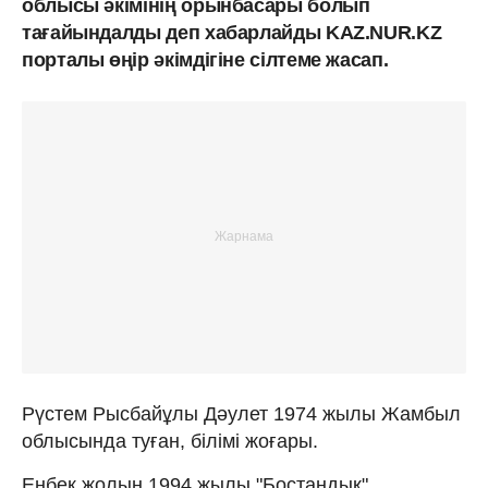
облысы әкімінің орынбасары болып
тағайындалды деп хабарлайды KAZ.NUR.KZ
порталы өңір әкімдігіне сілтеме жасап.
Рүстем Рысбайұлы Дәулет 1974 жылы Жамбыл
облысында туған, білімі жоғары.
Еңбек жолын 1994 жылы "Бостандық"