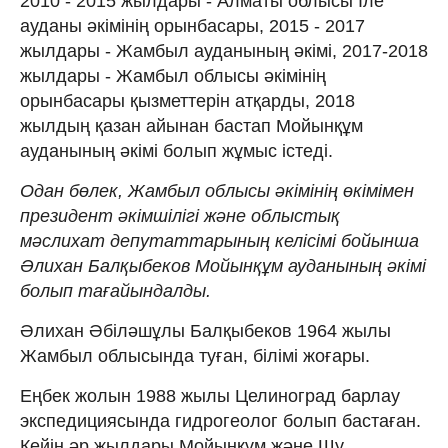
2010 - 2015 жылдары - Алматы облысы Іле
ауданы әкімінің орынбасары, 2015 - 2017
жылдары - Жамбыл ауданының әкімі, 2017-2018
жылдары - Жамбыл облысы әкімінің
орынбасары қызметтерін атқарды, 2018
жылдың қазан айынан бастап Мойынқұм
ауданының әкімі болып жұмыс істеді.
Одан бөлек, Жамбыл облысы әкімінің өкімімен
президент әкімшілігі және облыстық
мәслихат депутаттарының келісімі бойынша
Әлихан Балқыбеков Мойынқұм ауданының әкімі
болып тағайындалды.
Әлихан Әбіләшұлы Балқыбеков 1964 жылы
Жамбыл облысында туған, білімі жоғары.
Еңбек жолын 1988 жылы Целиноград барлау
экспедициясында гидрогеолог болып бастаған.
Кейін әр жылдары Мойынқұм және Шу