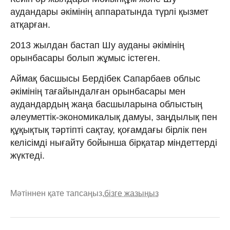
аудандары әкімінің аппаратында түрлі қызмет
атқарған.
2013 жылдан бастап Шу ауданы әкімінің
орынбасары болып жұмыс істеген.
Аймақ басшысы Бердібек Сапарбаев облыс
әкімінің тағайындалған орынбасары мен
аудандардың жаңа басшыларына облыстың
әлеуметтік-экономикалық дамуы, заңдылық пен
құқықтық тәртіпті сақтау, қоғамдағы бірлік пен
келісімді нығайту бойынша бірқатар міндеттерді
жүктеді.
Мәтіннен қате тапсаңыз,
бізге жазыңыз