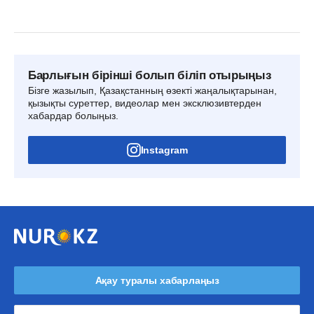
Барлығын бірінші болып біліп отырыңыз
Бізге жазылып, Қазақстанның өзекті жаңалықтарынан,
қызықты суреттер, видеолар мен эксклюзивтерден
хабардар болыңыз.
Instagram
Ақау туралы хабарлаңыз