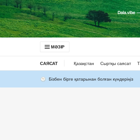
МӘЗІР
САЯСАТ
Қазақстан
Сыртқы саясат
Т
Бізбен бірге қатарынан болған күндеріңіз