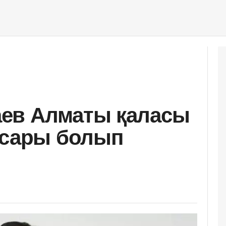
ев Алматы қаласы
асары болып