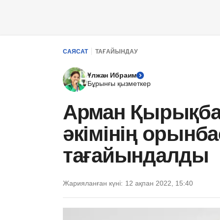
САЯСАТ
ТАҒАЙЫНДАУ
Ұлжан Ибраим
Бұрынғы қызметкер
Арман Қырықба
әкімінің орынб
тағайындалды
Жарияланған күні:
12 ақпан 2022, 15:40