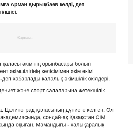
мға Арман Қырықбаев келді, деп
ілшісі.
 қаласы әкімінің орынбасары болып
 әкімшілігінің келісімімен әкім өкімі
деп хабарлады қалалық әкімшілік өкілдері.
әдениет және спорт салаларына жетекшілік
, Целиноград қаласының дүниеге келген. Ол
у академиясында, сондай-ақ Қазақстан СІМ
ында оқыған. Мамандығы - халықаралық