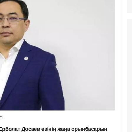
ті
Ерболат Досаев өзінің жаңа орынбасарын