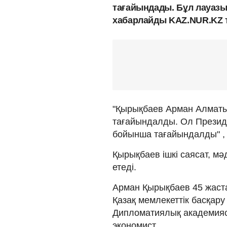
тағайындады. Бұл лауазы
хабарлайды KAZ.NUR.KZ т
"Қырықбаев Арман Алматы
тағайындалды. Ол Президент
бойынша тағайындалды" , -
Қырықбаев ішкі саясат, м
етеді.
Арман Қырықбаев 45 жаста
Қазақ мемлекеттік басқар
Дипломатиялық академияс
экономист.