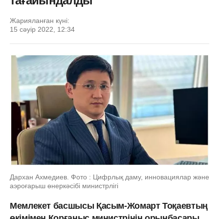
тағайындалды
Жарияланған күні:
15 сәуір 2022, 12:34
Дархан Ахмедиев. Фото : Цифрлық даму, инновациялар және
аэроғарыш өнеркәсібі министрлігі
Мемлекет басшысы Қасым-Жомарт Тоқаевтың
өкімімен Қорғаныс министрінің орынбасары