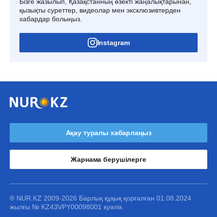
Бізге жазылып, Қазақстанның өзекті жаңалықтарынан,
қызықты суреттер, видеолар мен эксклюзивтерден
хабардар болыңыз.
Instagram
Ақау туралы хабарлаңыз
Жарнама берушілерге
® NUR.KZ 2009-2026 Барлық құқық қорғалған 01.08.2024
жылғы № KZ43VPY00098001 куәлік.