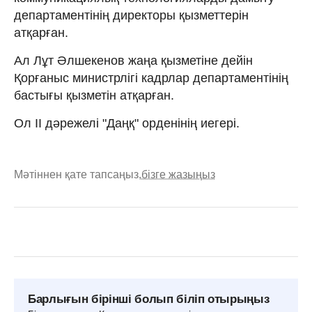
департаментінің директоры қызметтерін
атқарған.
Ал Лұт Әлшекенов жаңа қызметіне дейін
Қорғаныс министрлігі кадрлар департаментінің
бастығы қызметін атқарған.
Ол ІІ дәрежелі "Даңқ" орденінің иегері.
Мәтіннен қате тапсаңыз,
бізге жазыңыз
Барлығын бірінші болып біліп отырыңыз