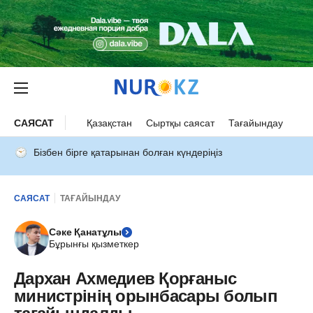
САЯСАТ
Қазақстан
Сыртқы саясат
Тағайындау
Бізбен бірге қатарынан болған күндеріңіз
САЯСАТ
ТАҒАЙЫНДАУ
Сәке Қанатұлы
Бұрынғы қызметкер
Дархан Ахмедиев Қорғаныс
министрінің орынбасары болып