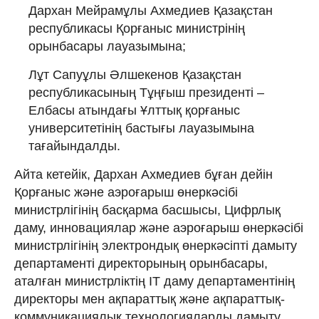
Дархан Мейрамұлы Ахмедиев Қазақстан
республикасы Қорғаныс министрінің
орынбасары лауазымына;
Лұт Сапуұлы Әлшекенов Қазақстан
республикасының Тұңғыш президенті –
Елбасы атындағы Ұлттық қорғаныс
университетінің бастығы лауазымына
тағайындалды.
Айта кетейік, Дархан Ахмедиев бұған дейін
Қорғаныс және аэроғарыш өнеркәсібі
министрлігінің басқарма басшысы, Цифрлық
даму, инновациялар және аэроғарыш өнеркәсібі
министрлігінің электрондық өнеркәсіпті дамыту
департаменті директорының орынбасары,
аталған министрліктің ІТ даму департаментінің
директоры мен ақпараттық және ақпараттық-
коммуникациялық технологияларды дамыту