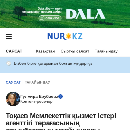
САЯСАТ
Қазақстан
Сыртқы саясат
Тағайындау
Бізбен бірге қатарынан болған күндеріңіз
САЯСАТ
ТАҒАЙЫНДАУ
Гүлмира Ерубаева
Контент-ресечер
Тоқаев Мемлекеттік қызмет істері
агенттігі төрағасының