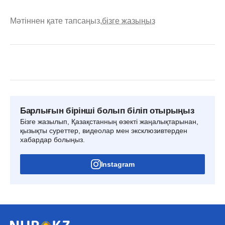
Мәтіннен қате тапсаңыз,
бізге жазыңыз
Барлығын бірінші болып біліп отырыңыз
Бізге жазылып, Қазақстанның өзекті жаңалықтарынан,
қызықты суреттер, видеолар мен эксклюзивтерден
хабардар болыңыз.
Instagram