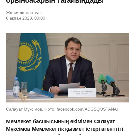
орынбасарын тағайындады
Жарияланған күні:
6 ақпан 2023, 09:00
Салауат Мүксімов. Фото: facebook.com/ADGSQOSTANAI
Мемлекет басшысының өкімімен Салауат
Мүксімов Мемлекеттік қызмет істері агенттігі