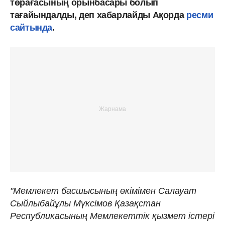
төрағасының орынбасары болып
тағайындалды, деп хабарлайды Ақорда
ресми
сайтында
.
"Мемлекет басшысының өкімімен Салауат
Сыйлыбайұлы Мүксімов Қазақстан
Республикасының Мемлекеттік қызмет істері