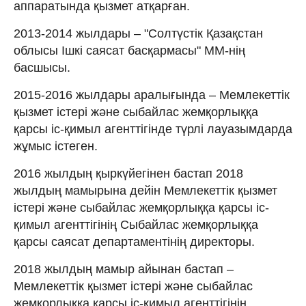
аппаратында қызмет атқарған.
2013-2014 жылдары – "Солтүстік Қазақстан
облысы Ішкі саясат басқармасы" ММ-нің
басшысы.
2015-2016 жылдары аралығында – Мемлекеттік
қызмет істері және сыбайлас жемқорлыққа
қарсы іс-қимыл агенттігінде түрлі лауазымдарда
жұмыс істеген.
2016 жылдың қыркүйегінен бастап 2018
жылдың мамырына дейін Мемлекеттік қызмет
істері және сыбайлас жемқорлыққа қарсы іс-
қимыл агенттігінің Сыбайлас жемқорлыққа
қарсы саясат департаментінің директоры.
2018 жылдың мамыр айынан бастап –
Мемлекеттік қызмет істері және сыбайлас
жемқорлыққа қарсы іс-қимыл агенттігінің