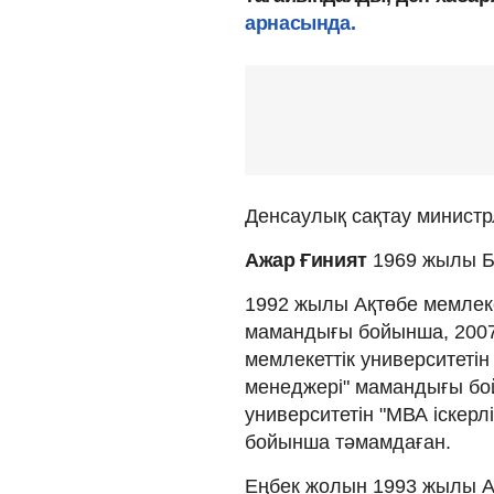
арнасында.
Денсаулық сақтау министр
Ажар Ғиният
1969 жылы Ба
1992 жылы Ақтөбе мемлеке
мамандығы бойынша, 2007
мемлекеттік университетін 
менеджері" мамандығы б
университетін "МВА іскерл
бойынша тәмамдаған.
Еңбек жолын 1993 жылы 