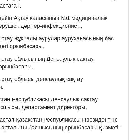
астаған.
дейін Ақтау қаласының №1 медициналық
ерушісі, дəрігер-инфекционисті,
стау жұқпалы аурулар ауруханасының бас
ндегі орынбасары,
стау облысының Денсаулық сақтау
орынбасары,
стау облысы денсаулық сақтау
ы.
стан Республикасы Денсаулық сақтау
басшысы, департамент директоры,
астап Қазақстан Республикасы Президенті Іс
 орталығы басшысының орынбасары қызметін