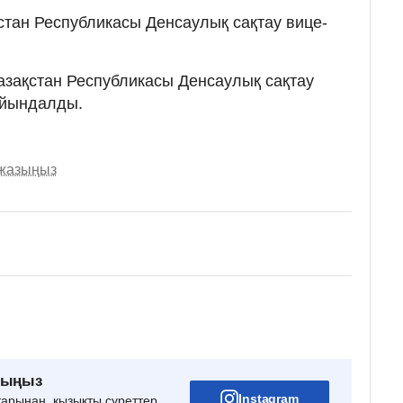
тан Республикасы Денсаулық сақтау вице-
азақстан Республикасы Денсаулық сақтау
айындалды.
 жазыңыз
рыңыз
Instagram
тарынан, қызықты суреттер,