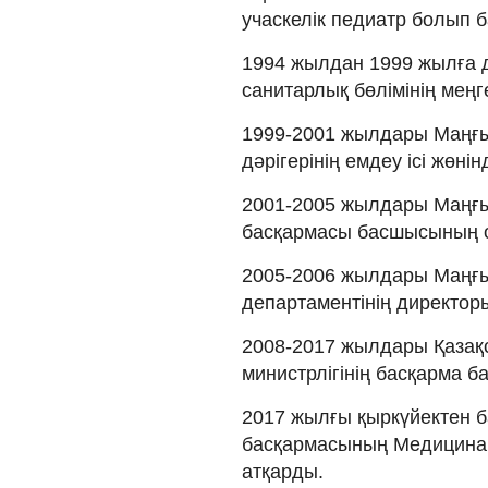
учаскелік педиатр болып б
1994 жылдан 1999 жылға 
санитарлық бөлімінің меңг
1999-2001 жылдары Маңғы
дәрігерінің емдеу ісі жөні
2001-2005 жылдары Маңғы
басқармасы басшысының 
2005-2006 жылдары Маңғы
департаментінің директор
2008-2017 жылдары Қазақ
министрлігінің басқарма 
2017 жылғы қыркүйектен б
басқармасының Медицина
атқарды.