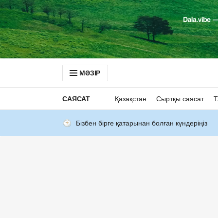
МӘЗІР
САЯСАТ
Қазақстан
Сыртқы саясат
Т
Бізбен бірге қатарынан болған күндеріңіз