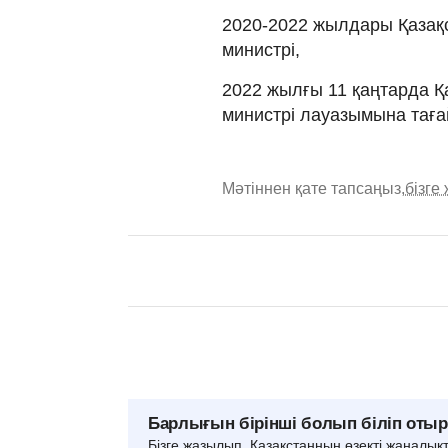
2020-2022 жылдары Қазақс
министрі,
2022 жылғы 11 қаңтарда Қ
министрі лауазымына тағ
Мәтіннен қате тапсаңыз,
бізге
Барлығын бірінші болып біліп оты
Бізге жазылып, Қазақстанның өзекті жаңалық