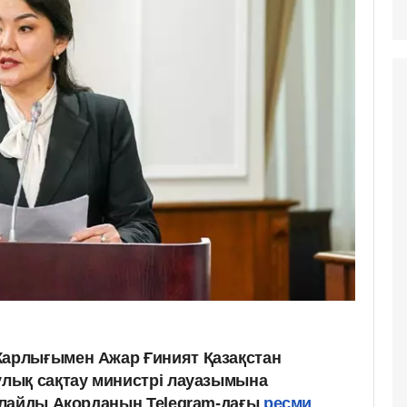
арлығымен Ажар Ғиният Қазақстан
лық сақтау министрі лауазымына
рлайды Ақорданың Telegram-дағы
ресми