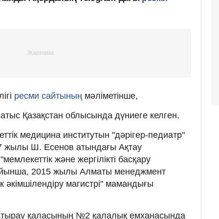
лігі
ресми сайтының
мәліметінше,
тыс Қазақстан облысында дүниеге келген.
ттік медицина институтын "дәрігер-педиатр"
 жылы Ш. Есенов атындағы Ақтау
"мемлекеттік және жергілікті басқару
ойынша, 2015 жылы Алматы менеджмент
ік әкімшілендіру магистрі" мамандығы
Атырау қаласының №2 қалалық емханасында