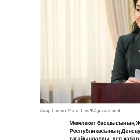
Ажар Ғиният. Фото: t.me/KZgovernment
Мемлекет басшысының Ж
Республикасының Денсау
тағайындалды, деп хаба