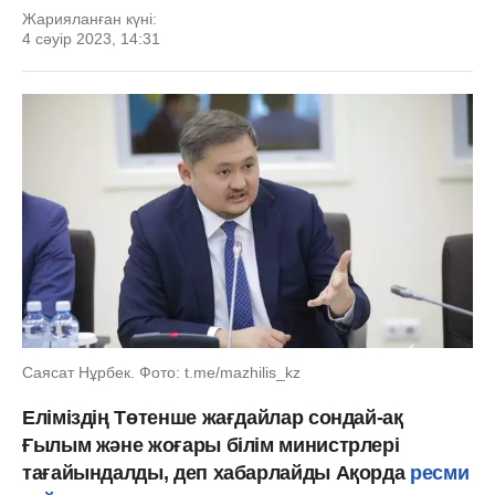
Жарияланған күні:
4 сәуір 2023, 14:31
Саясат Нұрбек. Фото: t.me/mazhilis_kz
Еліміздің Төтенше жағдайлар сондай-ақ
Ғылым және жоғары білім министрлері
тағайындалды, деп хабарлайды Ақорда
ресми