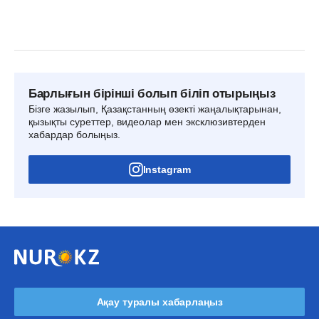
Барлығын бірінші болып біліп отырыңыз
Бізге жазылып, Қазақстанның өзекті жаңалықтарынан,
қызықты суреттер, видеолар мен эксклюзивтерден
хабардар болыңыз.
Instagram
Ақау туралы хабарлаңыз