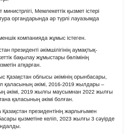
министрлігі, Мемлекеттік қызмет істері
атура органдарында әр түрлі лауазымда
еншік компанияда жұмыс істеген.
ан президенті әкімшілігінің аумақтық-
ттік бақылау жұмыстары бөлімінің
зметін атқарған.
с Қазақстан облысы әкімінің орынбасары,
 қаласының әкімі, 2016-2019 жылдары –
ың әкімі, 2019 жылғы маусымнан 2022 жылғы
ана қаласының әкімі болған.
 Қазақстан президентінің жарлығымен
асары қызметіне келіп, 2023 жылғы 3 сәуірде
ындалды.