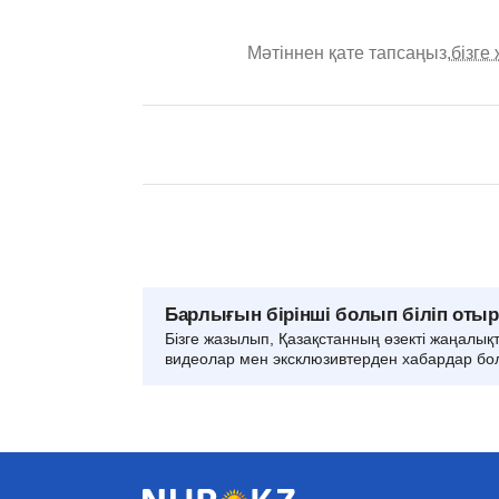
Мәтіннен қате тапсаңыз,
бізге
Барлығын бірінші болып біліп оты
Бізге жазылып, Қазақстанның өзекті жаңалық
видеолар мен эксклюзивтерден хабардар бо