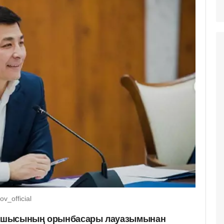
v_official
басшысының орынбасары лауазымынан