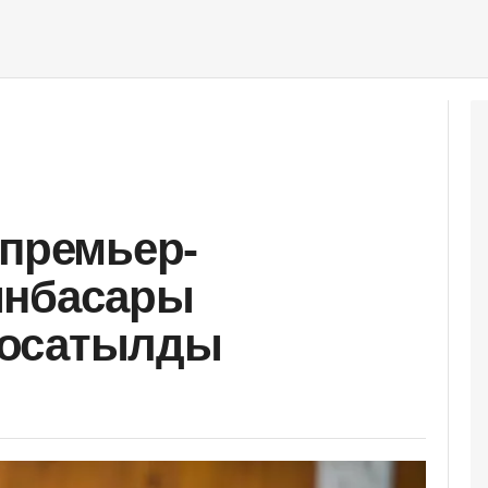
 премьер-
ынбасары
босатылды