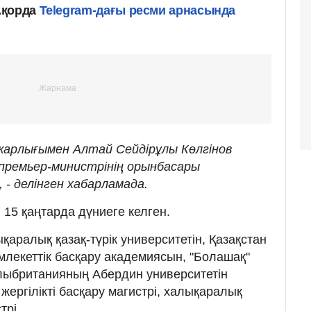
Ақорда
Telegram-дағы ресми арнасында
арлығымен Алтай Сейдірұлы Көлгінов
премьер-министрінің орынбасары
- делінген хабарламада.
 15 қаңтарда дүниеге келген.
қаралық қазақ-түрік университетін, Қазақстан
лекеттік басқару академиясын, "Болашақ"
ыбританияның Абердин университетін
 жергілікті басқару магистрі, халықаралық
трі.