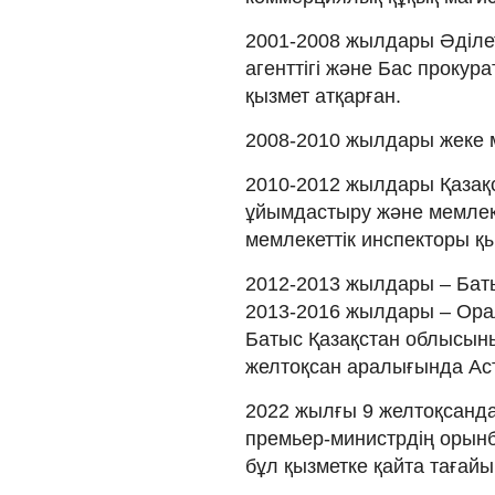
2001-2008 жылдары Әділет 
агенттігі және Бас прокур
қызмет атқарған.
2008-2010 жылдары жеке м
2010-2012 жылдары Қазақст
ұйымдастыру және мемлеке
мемлекеттік инспекторы қы
2012-2013 жылдары – Баты
2013-2016 жылдары – Орал
Батыс Қазақстан облысын
желтоқсан аралығында Аст
2022 жылғы 9 желтоқсанда
премьер-министрдің орынб
бұл қызметке қайта тағай