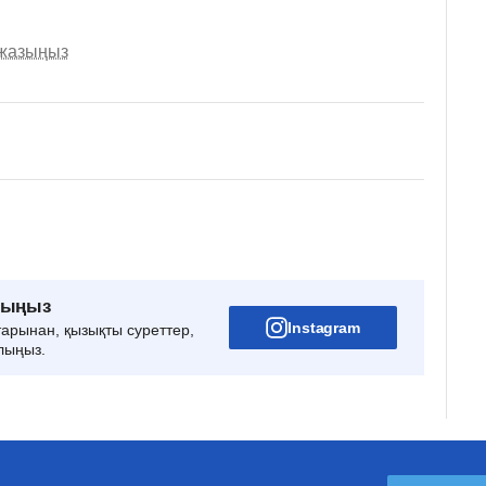
 жазыңыз
рыңыз
Instagram
тарынан, қызықты суреттер,
лыңыз.