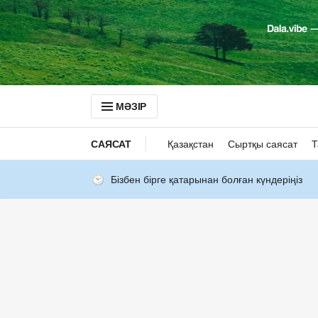
МӘЗІР
САЯСАТ
Қазақстан
Сыртқы саясат
Т
Бізбен бірге қатарынан болған күндеріңіз