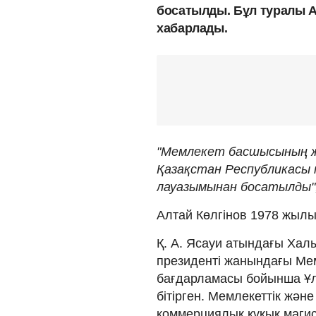
босатылды. Бұл туралы 
хабарлады.
"Мемлекет басшысының ж
Қазақстан Республикасы 
лауазымынан босатылды", 
Алтай Көлгінов 1978 жылы
Қ. А. Ясауи атындағы Халы
президенті жанындағы Мем
бағдарламасы бойынша Ұл
бітірген. Мемлекеттік және
коммерциялық құқық магис