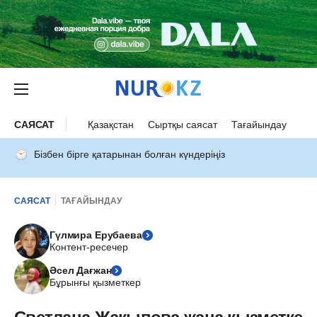
САЯСАТ
Қазақстан
Сыртқы саясат
Тағайындау
Бізбен бірге қатарынан болған күндеріңіз
САЯСАТ
ТАҒАЙЫНДАУ
Гүлмира Ерубаева
Контент-ресечер
Әсел Дағжан
Бұрынғы қызметкер