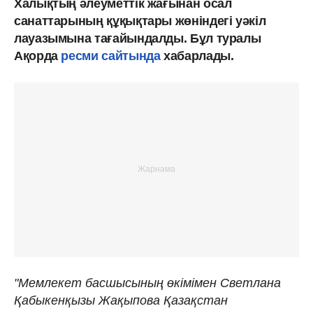
Халықтың әлеуметтік жағынан осал
санаттарының құқықтары жөніндегі уәкіл
лауазымына тағайындалды. Бұл туралы
Ақорда
ресми сайтында
хабарлады.
"Мемлекет басшысының өкімімен Светлана
Қабыкенқызы Жақыпова Қазақстан