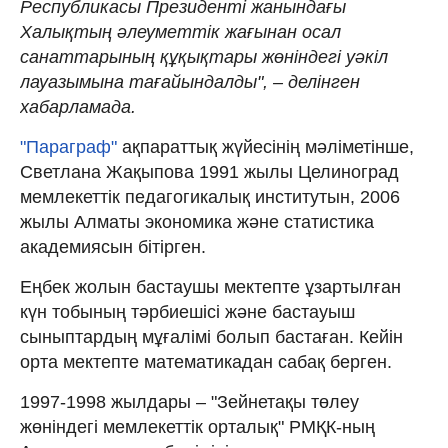
Республикасы Президенті жанындағы
Халықтың әлеуметтік жағынан осал
санаттарының құқықтары жөніндегі уәкіл
лауазымына тағайындалды", – делінген
хабарламада.
"Параграф"
ақпараттық жүйесінің мәліметінше,
Светлана Жақыпова 1991 жылы Целиноград
мемлекеттік педагогикалық институтын, 2006
жылы Алматы экономика және статистика
академиясын бітірген.
Еңбек жолын бастаушы мектепте ұзартылған
күн тобының тәрбиешісі және бастауыш
сыныптардың мұғалімі болып бастаған. Кейін
орта мектепте математикадан сабақ берген.
1997-1998 жылдары – "Зейнетақы төлеу
жөніндегі мемлекеттік орталық" РМҚК-ның