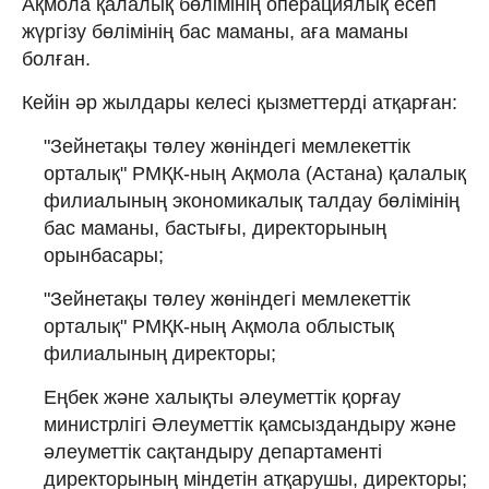
Ақмола қалалық бөлімінің операциялық есеп
жүргізу бөлімінің бас маманы, аға маманы
болған.
Кейін әр жылдары келесі қызметтерді атқарған:
"Зейнетақы төлеу жөніндегі мемлекеттік
орталық" РМҚК-ның Ақмола (Астана) қалалық
филиалының экономикалық талдау бөлімінің
бас маманы, бастығы, директорының
орынбасары;
"Зейнетақы төлеу жөніндегі мемлекеттік
орталық" РМҚК-ның Ақмола облыстық
филиалының директоры;
Еңбек және халықты әлеуметтік қорғау
министрлігі Әлеуметтік қамсыздандыру және
әлеуметтік сақтандыру департаменті
директорының міндетін атқарушы, директоры;